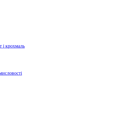
т і крохмаль
мисловості