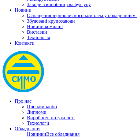
Заводи з виробництва булгуру
Новини
Оснащення зерноочисного комплексу обладнанн
Збудовані крупозаводи
Новини компанії
Виставки
Технологія
Контакти
Про нас
Про компанію
Дипломи
Виробничі потужності
Технології
Обладнання
Новинки
Все обладнання