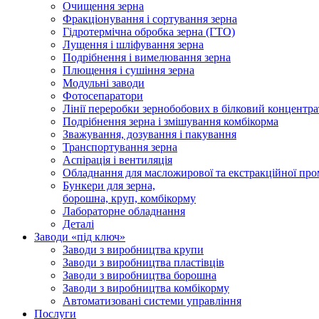
Очищення зерна
Фракціонування і сортування зерна
Гідротермічна обробка зерна (ГТО)
Лущення і шліфування зерна
Подрібнення і вимелювання зерна
Плющення і сушіння зерна
Модульні заводи
Фотосепаратори
Лінії переробки зернобобових в білковий концентра
Подрібнення зерна і змішування комбікорма
Зважування, дозування і пакування
Транспортування зерна
Аспірація і вентиляція
Обладнання для масложирової та екстракційної про
Бункери для зерна,
борошна, круп, комбікорму
Лабораторне обладнання
Деталі
Заводи «під ключ»
Заводи з виробництва крупи
Заводи з виробництва пластівців
Заводи з виробництва борошна
Заводи з виробництва комбікорму
Автоматизовані системи управління
Послуги