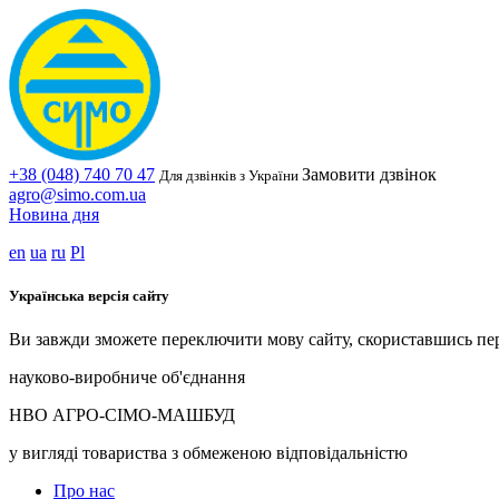
+38 (048) 740 70 47
Замовити дзвінок
Для дзвінків з України
agro@simo.com.ua
Новина дня
en
ua
ru
Pl
Українська версія сайту
Ви завжди зможете переключити мову сайту, скориставшись пе
науково-виробниче об'єднання
НВО АГРО-СІМО-МАШБУД
у вигляді товариства з обмеженою відповідальністю
Про нас