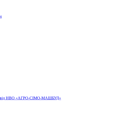
н
ям від НВО «АГРО-СІМО-МАШБУД»