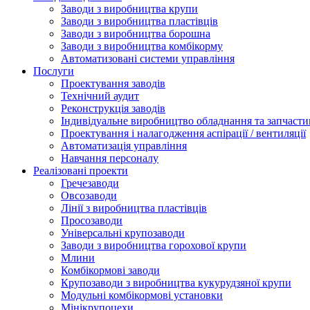
Заводи з виробництва крупи
Заводи з виробництва пластівців
Заводи з виробництва борошна
Заводи з виробництва комбікорму
Автоматизовані системи управління
Послуги
Проектування заводів
Технічний аудит
Реконструкція заводів
Індивідуальне виробництво обладнання та запчасти
Проектування і налагодження аспірації / вентиляції
Автоматизація управління
Навчання персоналу
Реалізовані проекти
Гречезаводи
Овсозаводи
Лінії з виробництва пластівців
Просозаводи
Універсальні крупозаводи
Заводи з виробництва горохової крупи
Млини
Комбікормові заводи
Крупозаводи з виробництва кукурудзяної крупи
Модульні комбікормові установки
Мінікрупоцехи