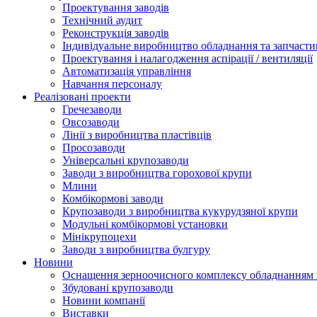
Проектування заводів
Технічний аудит
Реконструкція заводів
Індивідуальне виробництво обладнання та запчасти
Проектування і налагодження аспірації / вентиляції
Автоматизація управління
Навчання персоналу
Реалізовані проекти
Гречезаводи
Овсозаводи
Лінії з виробництва пластівців
Просозаводи
Універсальні крупозаводи
Заводи з виробництва горохової крупи
Млини
Комбікормові заводи
Крупозаводи з виробництва кукурудзяної крупи
Модульні комбікормові установки
Мінікрупоцехи
Заводи з виробництва булгуру
Новини
Оснащення зерноочисного комплексу обладнанн
Збудовані крупозаводи
Новини компанії
Виставки