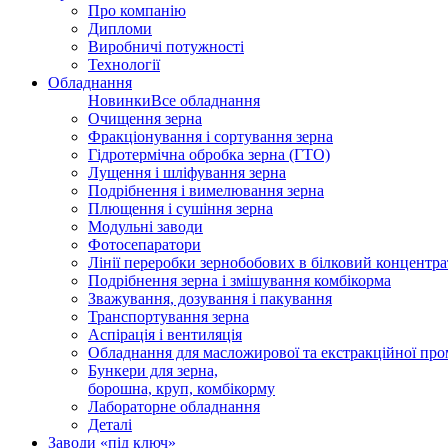
Про компанію
Дипломи
Виробничі потужності
Технології
Обладнання
Новинки
Все обладнання
Очищення зерна
Фракціонування і сортування зерна
Гідротермічна обробка зерна (ГТО)
Лущення і шліфування зерна
Подрібнення і вимелювання зерна
Плющення і сушіння зерна
Модульні заводи
Фотосепаратори
Лінії переробки зернобобових в білковий концентра
Подрібнення зерна і змішування комбікорма
Зважування, дозування і пакування
Транспортування зерна
Аспірація і вентиляція
Обладнання для масложирової та екстракційної про
Бункери для зерна,
борошна, круп, комбікорму
Лабораторне обладнання
Деталі
Заводи «під ключ»