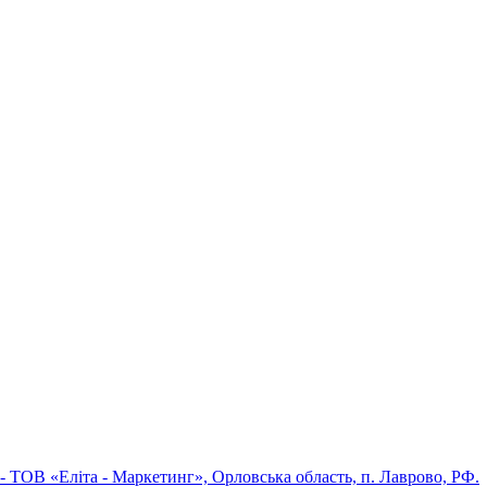
 - ТОВ «Еліта - Маркетинг», Орловська область, п. Лаврово, РФ.