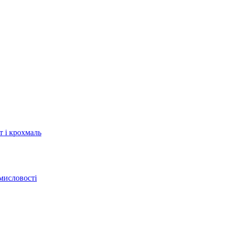
т і крохмаль
мисловості