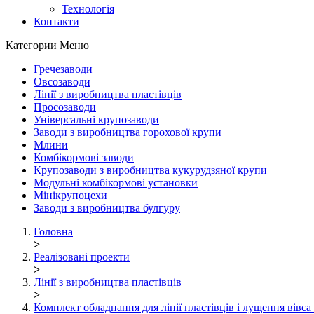
Технологія
Контакти
Категории
Меню
Гречезаводи
Овсозаводи
Лінії з виробництва пластівців
Просозаводи
Універсальні крупозаводи
Заводи з виробництва горохової крупи
Млини
Комбікормові заводи
Крупозаводи з виробництва кукурудзяної крупи
Модульні комбікормові установки
Мінікрупоцехи
Заводи з виробництва булгуру
Головна
>
Реалізовані проекти
>
Лінії з виробництва пластівців
>
Комплект обладнання для лінії пластівців і лущення вівса