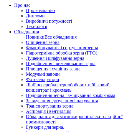
Про нас
Про компанію
Дипломи
Виробничі потужності
Технології
Обладнання
Новинки
Все обладнання
Очищення зерна
Фракціонування і сортування зерна
Гідротермічна обробка зерна (ГТО)
Лущення і шліфування зерна
Подрібнення і вимелювання зерна
Плющення і сушіння зерна
Модульні заводи
Фотосепаратори
Лінії переробки зернобобових в білковий
концентрат і крохмаль
Подрібнення зерна і змішування комбікорма
Зважування, дозування і пакування
Транспортування зерна
Аспірація і вентиляція
Обладнання для масложирової та екстракційної
промисловості
Бункери для зерна,