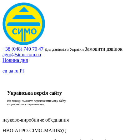
+38 (048) 740 70 47
Замовити дзвінок
Для дзвінків з України
agro@simo.com.ua
Новина дня
en
ua
ru
Pl
Українська версія сайту
Ви завжди зможете переключити мову сайту,
скориставшись перемикачем.
науково-виробниче об'єднання
НВО АГРО-СІМО-МАШБУД