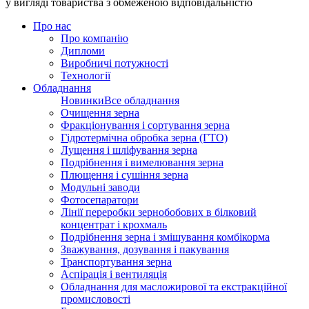
у вигляді товариства з обмеженою відповідальністю
Про нас
Про компанію
Дипломи
Виробничі потужності
Технології
Обладнання
Новинки
Все обладнання
Очищення зерна
Фракціонування і сортування зерна
Гідротермічна обробка зерна (ГТО)
Лущення і шліфування зерна
Подрібнення і вимелювання зерна
Плющення і сушіння зерна
Модульні заводи
Фотосепаратори
Лінії переробки зернобобових в білковий
концентрат і крохмаль
Подрібнення зерна і змішування комбікорма
Зважування, дозування і пакування
Транспортування зерна
Аспірація і вентиляція
Обладнання для масложирової та екстракційної
промисловості