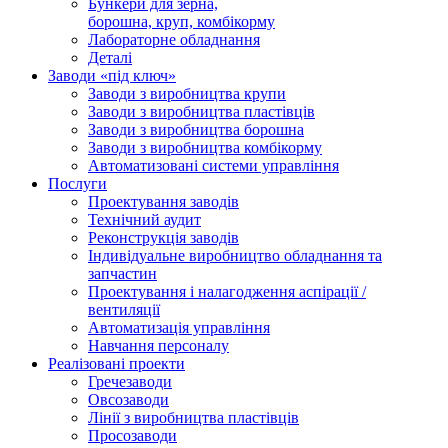
Бункери для зерна,
борошна, круп, комбікорму
Лабораторне обладнання
Деталі
Заводи «під ключ»
Заводи з виробництва крупи
Заводи з виробництва пластівців
Заводи з виробництва борошна
Заводи з виробництва комбікорму
Автоматизовані системи управління
Послуги
Проектування заводів
Технічний аудит
Реконструкція заводів
Індивідуальне виробництво обладнання та
запчастин
Проектування і налагодження аспірації /
вентиляції
Автоматизація управління
Навчання персоналу
Реалізовані проекти
Гречезаводи
Овсозаводи
Лінії з виробництва пластівців
Просозаводи