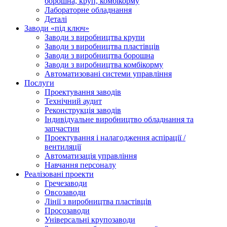
борошна, круп, комбікорму
Лабораторне обладнання
Деталі
Заводи «під ключ»
Заводи з виробництва крупи
Заводи з виробництва пластівців
Заводи з виробництва борошна
Заводи з виробництва комбікорму
Автоматизовані системи управління
Послуги
Проектування заводів
Технічний аудит
Реконструкція заводів
Індивідуальне виробництво обладнання та
запчастин
Проектування і налагодження аспірації /
вентиляції
Автоматизація управління
Навчання персоналу
Реалізовані проекти
Гречезаводи
Овсозаводи
Лінії з виробництва пластівців
Просозаводи
Універсальні крупозаводи