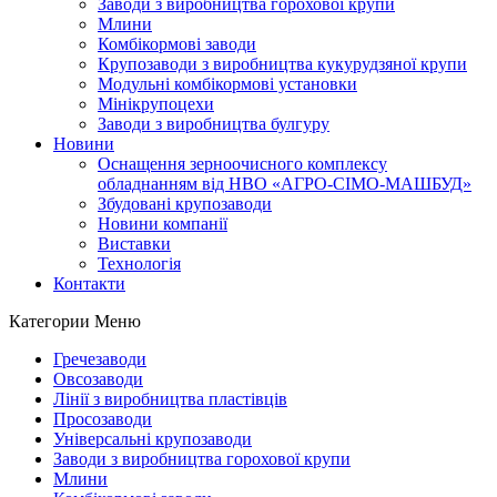
Заводи з виробництва горохової крупи
Млини
Комбікормові заводи
Крупозаводи з виробництва кукурудзяної крупи
Модульні комбікормові установки
Мінікрупоцехи
Заводи з виробництва булгуру
Новини
Оснащення зерноочисного комплексу
обладнанням від НВО «АГРО-СІМО-МАШБУД»
Збудовані крупозаводи
Новини компанії
Виставки
Технологія
Контакти
Категории
Меню
Гречезаводи
Овсозаводи
Лінії з виробництва пластівців
Просозаводи
Універсальні крупозаводи
Заводи з виробництва горохової крупи
Млини