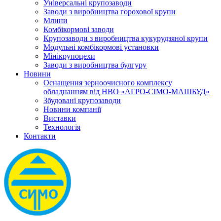
Універсальні крупозаводи
Заводи з виробництва горохової крупи
Млини
Комбікормові заводи
Крупозаводи з виробництва кукурудзяної крупи
Модульні комбікормові установки
Мінікрупоцехи
Заводи з виробництва булгуру
Новини
Оснащення зерноочисного комплексу
обладнанням від НВО «АГРО-СІМО-МАШБУД»
Збудовані крупозаводи
Новини компанії
Виставки
Технологія
Контакти