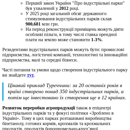
Перший закон України "Про індустріальні парки"
був ухвалений у
2012
році.
У 2025 році загальний обсяг державного
стимулювання індустріальних парків склав
900,681
млн грн.
На період реконструкції приміщень можуть діяти
особливі пільги, в тому числі ставка орендної
плати на землю може становити
1-3%
.
Резидентами індустріальних парків можуть бути: промислові
підприємства, логістичні компанії, технологічні та інноваційні
підприємства, малі та середні бізнеси.
Часті питання та умови щодо створення індустріального парку
ви знайдете
тут
.
Цікавий приклад Туреччини: за 20 останніх років в
країні створено понад 350 індустріальних парків, а
потім ще інвестовано їх створення ще в 12 країнах.
Розвиток переробки агропродукції
також в епіцентрі
індустріальних парків та у фокусі політики «Зроблено в
Україні». Тому в цих парках розташовані виробництва
біоетанолу, готових кормів, крохмалів та крохмальних
продуктів, продуктів борошномельно-круп’яної