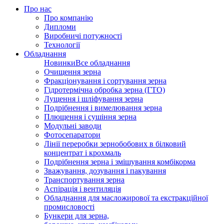
Про нас
Про компанію
Дипломи
Виробничі потужності
Технології
Обладнання
Новинки
Все обладнання
Очищення зерна
Фракціонування і сортування зерна
Гідротермічна обробка зерна (ГТО)
Лущення і шліфування зерна
Подрібнення і вимелювання зерна
Плющення і сушіння зерна
Модульні заводи
Фотосепаратори
Лінії переробки зернобобових в білковий
концентрат і крохмаль
Подрібнення зерна і змішування комбікорма
Зважування, дозування і пакування
Транспортування зерна
Аспірація і вентиляція
Обладнання для масложирової та екстракційної
промисловості
Бункери для зерна,