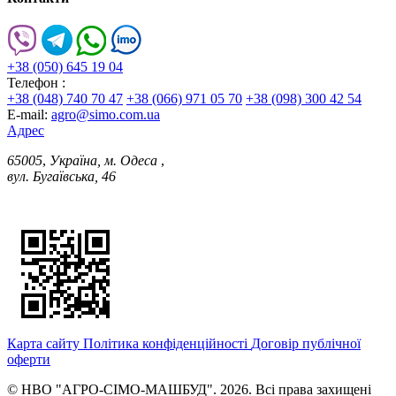
+38 (050) 645 19 04
Телефон :
+38 (048) 740 70 47
+38 (066) 971 05 70
+38 (098) 300 42 54
E-mail:
agro@simo.com.ua
Адрес
65005
,
Україна, м. Одеса
,
вул. Бугаївська, 46
Карта сайту
Політика конфіденційності
Договір публічної
оферти
© НВО "АГРО-СІМО-МАШБУД". 2026. Всі права захищені