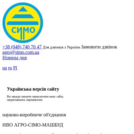
+38 (048) 740 70 47
Замовити дзвінок
Для дзвінків з України
agro@simo.com.ua
Новина дня
ua
ru
Pl
Українська версія сайту
Ви завжди зможете переключити мову сайту,
скориставшись перемикачем.
науково-виробниче об'єднання
НВО АГРО-СІМО-МАШБУД