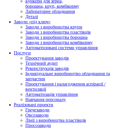
Бункери для зерна,
борошна, круп, комбікорму
Лабораторне обладнання
Деталі
Заводи «під ключ»
Заводи з виробництва крупи
Заводи з виробництва пластівців
Заводи з виробництва борошна
Заводи з виробництва комбікорму
Автоматизовані системи управління
Послуги
Проектування заводів
Технічний аудит
Реконструкція заводів
Індивідуальне виробництво обладнання та
запчастин
Проектування і налагодження аспірації /
вентиляції
Автоматизація управління
Навчання персоналу
Реалізовані проекти
Гречезаводи
Овсозаводи
Лінії з виробництва пластівців
Просозаводи