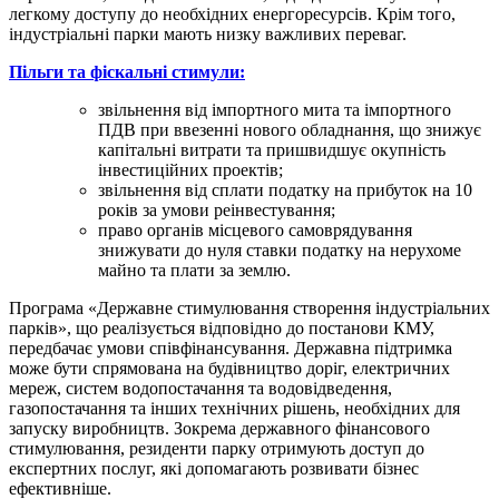
легкому доступу до необхідних енергоресурсів. Крім того,
індустріальні парки мають низку важливих переваг.
Пільги та фіскальні стимули:
звільнення від імпортного мита та імпортного
ПДВ при ввезенні нового обладнання, що знижує
капітальні витрати та пришвидшує окупність
інвестиційних проектів;
звільнення від сплати податку на прибуток на 10
років за умови реінвестування;
право органів місцевого самоврядування
знижувати до нуля ставки податку на нерухоме
майно та плати за землю.
Програма «Державне стимулювання створення індустріальних
парків», що реалізується відповідно до постанови КМУ,
передбачає умови співфінансування. Державна підтримка
може бути спрямована на будівництво доріг, електричних
мереж, систем водопостачання та водовідведення,
газопостачання та інших технічних рішень, необхідних для
запуску виробництв. Зокрема державного фінансового
стимулювання, резиденти парку отримують доступ до
експертних послуг, які допомагають розвивати бізнес
ефективніше.