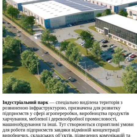
Індустріальний парк
— спеціально виділена територія з
розвиненою інфраструктурою, призначена для розвитку
підприємств у сфері агропереробки, виробництва продуктів
харчування, меблевої і деревообробної промисловості,
машинобудування та інші. Тут створюються сприятливі умови
для роботи підприємств завдяки відмінній концентрації
виробничих, складських об’єктів, підведених комунікацій та