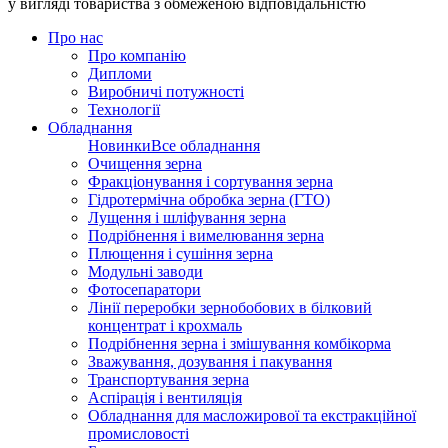
у вигляді товариства з обмеженою відповідальністю
Про нас
Про компанію
Дипломи
Виробничі потужності
Технології
Обладнання
Новинки
Все обладнання
Очищення зерна
Фракціонування і сортування зерна
Гідротермічна обробка зерна (ГТО)
Лущення і шліфування зерна
Подрібнення і вимелювання зерна
Плющення і сушіння зерна
Модульні заводи
Фотосепаратори
Лінії переробки зернобобових в білковий
концентрат і крохмаль
Подрібнення зерна і змішування комбікорма
Зважування, дозування і пакування
Транспортування зерна
Аспірація і вентиляція
Обладнання для масложирової та екстракційної
промисловості