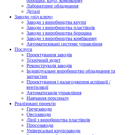
борошна, круп, комбікорму
Лабораторне обладнання
Деталі
Заводи «під ключ»
Заводи з виробництва крупи
Заводи з виробництва пластівців
Заводи з виробництва борошна
Заводи з виробництва комбікорму
Автоматизовані системи управління
Послуги
Проектування заводів
Технічний аудит
Реконструкція заводів
Індивідуальне виробництво обладнання та
запчастин
Проектування і налагодження аспірації /
вентиляції
Автоматизація управління
Навчання персоналу
Реалізовані проекти
Гречезаводи
Овсозаводи
Лінії з виробництва пластівців
Просозаводи
Універсальні крупозаводи