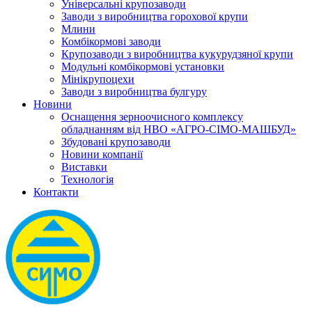
Універсальні крупозаводи
Заводи з виробництва горохової крупи
Млини
Комбікормові заводи
Крупозаводи з виробництва кукурудзяної крупи
Модульні комбікормові установки
Мінікрупоцехи
Заводи з виробництва булгуру
Новини
Оснащення зерноочисного комплексу
обладнанням від НВО «АГРО-СІМО-МАШБУД»
Збудовані крупозаводи
Новини компанії
Виставки
Технологія
Контакти