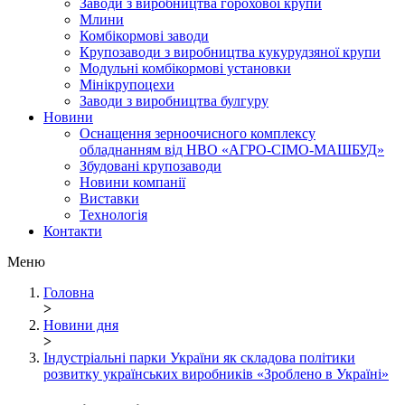
Заводи з виробництва горохової крупи
Млини
Комбікормові заводи
Крупозаводи з виробництва кукурудзяної крупи
Модульні комбікормові установки
Мінікрупоцехи
Заводи з виробництва булгуру
Новини
Оснащення зерноочисного комплексу
обладнанням від НВО «АГРО-СІМО-МАШБУД»
Збудовані крупозаводи
Новини компанії
Виставки
Технологія
Контакти
Меню
Головна
>
Новини дня
>
Індустріальні парки України як складова політики
розвитку українських виробників «Зроблено в Україні»