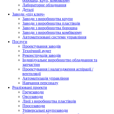
борошна, круп, комбікорму
Лабораторне обладнання
Деталі
Заводи «під ключ»
Заводи з виробництва крупи
Заводи з виробництва пластівців
Заводи з виробництва борошна
Заводи з виробництва комбікорму
Автоматизовані системи управління
Послуги
Проектування заводів
Технічний аудит
Реконструкція заводів
Індивідуальне виробництво обладнання та
запчастин
Проектування і налагодження аспірації /
вентиляції
Автоматизація управління
Навчання персоналу
Реалізовані проекти
Гречезаводи
Овсозаводи
Лінії з виробництва пластівців
Просозаводи
Універсальні крупозаводи