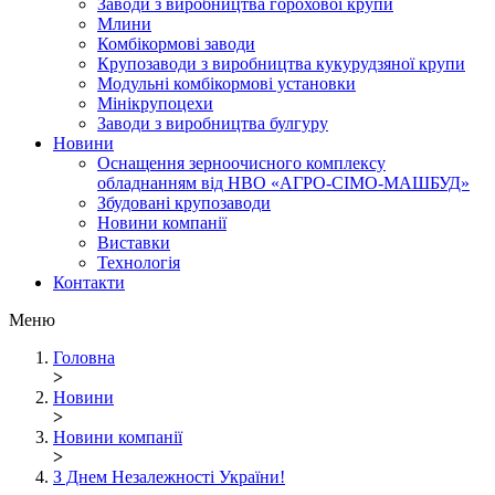
Заводи з виробництва горохової крупи
Млини
Комбікормові заводи
Крупозаводи з виробництва кукурудзяної крупи
Модульні комбікормові установки
Мінікрупоцехи
Заводи з виробництва булгуру
Новини
Оснащення зерноочисного комплексу
обладнанням від НВО «АГРО-СІМО-МАШБУД»
Збудовані крупозаводи
Новини компанії
Виставки
Технологія
Контакти
Меню
Головна
>
Новини
>
Новини компанії
>
З Днем Незалежності України!