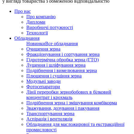
у вигляді товариства з обмеженою відповідальністю
Про нас
Про компанію
Дипломи
Виробничі потужності
Технології
Обладнання
Новинки
Все обладнання
Очищення зерна
Фракціонування і сортування зерна
Гідротермічна обробка зерна (ГТО)
Лущення і шліфування зерна
Подрібнення і вимелювання зерна
Плющення і сушіння зерна
Модульні заводи
Фотосепаратори
Лінії переробки зернобобових в білковий
концентрат і крохмаль
Подрібнення зерна і змішування комбікорма
Зважування, дозування і пакування
Транспортування зерна
Аспірація і вентиляція
Обладнання для масложирової та екстракційної
промисловості