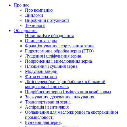
Про нас
Про компанію
Дипломи
Виробничі потужності
Технології
Обладнання
Новинки
Все обладнання
Очищення зерна
Фракціонування і сортування зерна
Гідротермічна обробка зерна (ГТО)
Лущення і шліфування зерна
Подрібнення і вимелювання зерна
Плющення і сушіння зерна
Модульні заводи
Фотосепаратори
Лінії переробки зернобобових в білковий
концентрат і крохмаль
Подрібнення зерна і змішування комбікорма
Зважування, дозування і пакування
Транспортування зерна
Аспірація і вентиляція
Обладнання для масложирової та екстракційної
промисловості
Бункери для зерна,