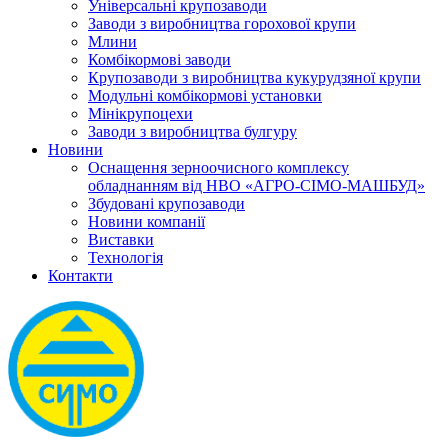
Універсальні крупозаводи
Заводи з виробництва горохової крупи
Млини
Комбікормові заводи
Крупозаводи з виробництва кукурудзяної крупи
Модульні комбікормові установки
Мінікрупоцехи
Заводи з виробництва булгуру
Новини
Оснащення зерноочисного комплексу
обладнанням від НВО «АГРО-СІМО-МАШБУД»
Збудовані крупозаводи
Новини компанії
Виставки
Технологія
Контакти