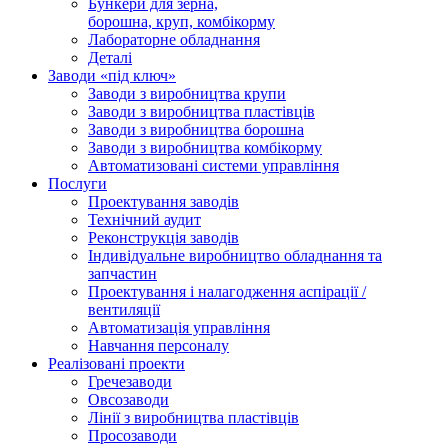
Бункери для зерна,
борошна, круп, комбікорму
Лабораторне обладнання
Деталі
Заводи «під ключ»
Заводи з виробництва крупи
Заводи з виробництва пластівців
Заводи з виробництва борошна
Заводи з виробництва комбікорму
Автоматизовані системи управління
Послуги
Проектування заводів
Технічний аудит
Реконструкція заводів
Індивідуальне виробництво обладнання та
запчастин
Проектування і налагодження аспірації /
вентиляції
Автоматизація управління
Навчання персоналу
Реалізовані проекти
Гречезаводи
Овсозаводи
Лінії з виробництва пластівців
Просозаводи