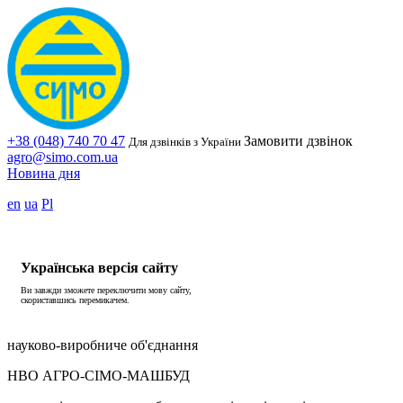
+38 (048) 740 70 47
Замовити дзвінок
Для дзвінків з України
agro@simo.com.ua
Новина дня
en
ua
Pl
Українська версія сайту
Ви завжди зможете переключити мову сайту,
скориставшись перемикачем.
науково-виробниче об'єднання
НВО АГРО-СІМО-МАШБУД