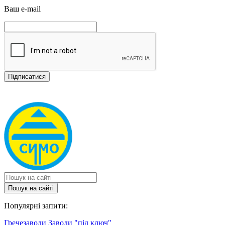
Ваш e-mail
Пошук на сайтi
Популярні запити:
Гречезаводи
Заводи "під ключ"