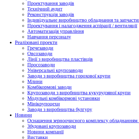
Проектування заводів
Технічний аудит
Реконструкція заводів
Індивідуальне виробництво обладнання та запчасти
Проектування і налагодження аспірації / вентиляції
Автоматизація управління
Навчання персоналу
Реалізовані проекти
Гречезаводи
Овсозаводи
Лінії з виробництва пластівців
Просозаводи
Універсальні крупозаводи
Заводи з виробництва горохової крупи
Млини
Комбікормові заводи
Крупозаводи з виробництва кукурудзяної крупи
Модульні комбікормові установки
Мінікрупоцехи
Заводи з виробництва булгуру
Новини
Оснащення зерноочисного комплексу обладнанн
Збудовані крупозаводи
Новини компанії
Виставки