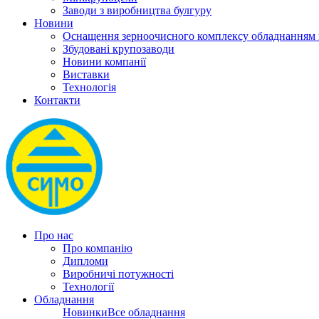
Заводи з виробництва булгуру
Новини
Оснащення зерноочисного комплексу обладнанн
Збудовані крупозаводи
Новини компанії
Виставки
Технологія
Контакти
Про нас
Про компанію
Дипломи
Виробничі потужності
Технології
Обладнання
Новинки
Все обладнання