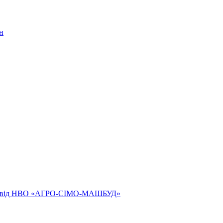
н
ям від НВО «АГРО-СІМО-МАШБУД»