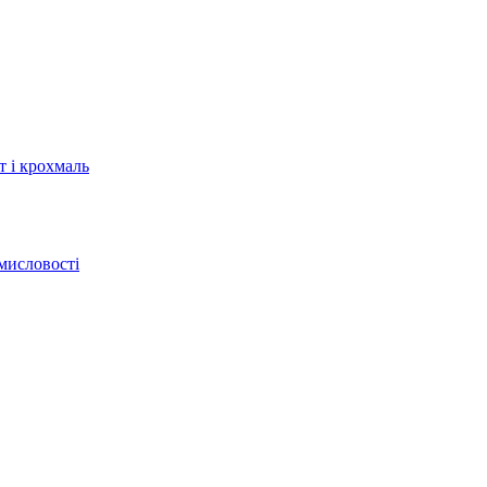
т і крохмаль
мисловості