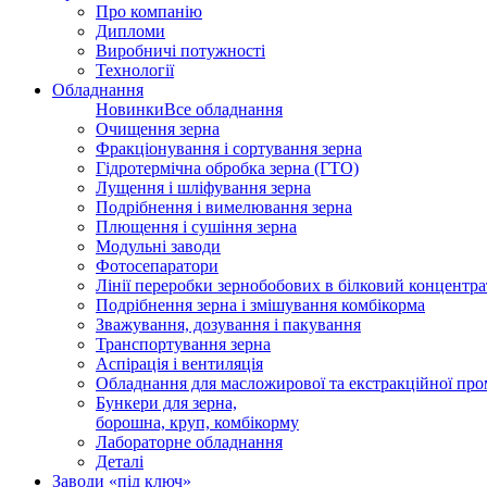
Про компанію
Дипломи
Виробничі потужності
Технології
Обладнання
Новинки
Все обладнання
Очищення зерна
Фракціонування і сортування зерна
Гідротермічна обробка зерна (ГТО)
Лущення і шліфування зерна
Подрібнення і вимелювання зерна
Плющення і сушіння зерна
Модульні заводи
Фотосепаратори
Лінії переробки зернобобових в білковий концентра
Подрібнення зерна і змішування комбікорма
Зважування, дозування і пакування
Транспортування зерна
Аспірація і вентиляція
Обладнання для масложирової та екстракційної про
Бункери для зерна,
борошна, круп, комбікорму
Лабораторне обладнання
Деталі
Заводи «під ключ»