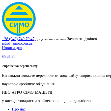
+38 (048) 740 70 47
Замовити дзвінок
Для дзвінків з України
agro@simo.com.ua
Новина дня
en
ua
Pl
Українська версія сайту
Ви завжди зможете переключити мову сайту, скориставшись пе
науково-виробниче об'єднання
НВО АГРО-СІМО-МАШБУД
у вигляді товариства з обмеженою відповідальністю
Про нас