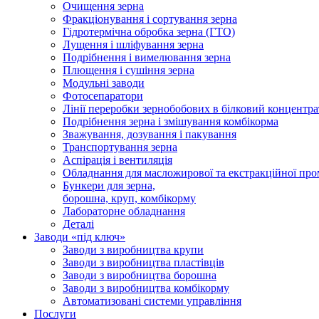
Очищення зерна
Фракціонування і сортування зерна
Гідротермічна обробка зерна (ГТО)
Лущення і шліфування зерна
Подрібнення і вимелювання зерна
Плющення і сушіння зерна
Модульні заводи
Фотосепаратори
Лінії переробки зернобобових в білковий концентра
Подрібнення зерна і змішування комбікорма
Зважування, дозування і пакування
Транспортування зерна
Аспірація і вентиляція
Обладнання для масложирової та екстракційної про
Бункери для зерна,
борошна, круп, комбікорму
Лабораторне обладнання
Деталі
Заводи «під ключ»
Заводи з виробництва крупи
Заводи з виробництва пластівців
Заводи з виробництва борошна
Заводи з виробництва комбікорму
Автоматизовані системи управління
Послуги