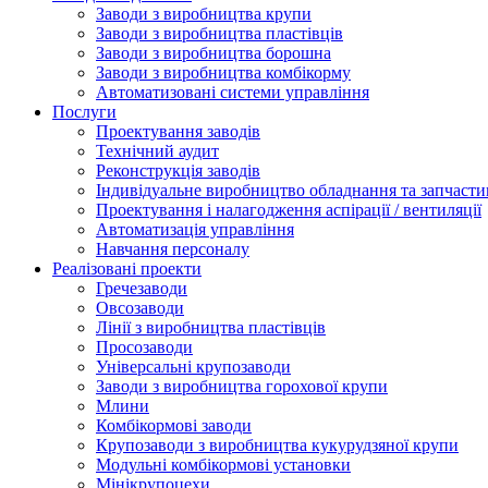
Заводи з виробництва крупи
Заводи з виробництва пластівців
Заводи з виробництва борошна
Заводи з виробництва комбікорму
Автоматизовані системи управління
Послуги
Проектування заводів
Технічний аудит
Реконструкція заводів
Індивідуальне виробництво обладнання та запчасти
Проектування і налагодження аспірації / вентиляції
Автоматизація управління
Навчання персоналу
Реалізовані проекти
Гречезаводи
Овсозаводи
Лінії з виробництва пластівців
Просозаводи
Універсальні крупозаводи
Заводи з виробництва горохової крупи
Млини
Комбікормові заводи
Крупозаводи з виробництва кукурудзяної крупи
Модульні комбікормові установки
Мінікрупоцехи