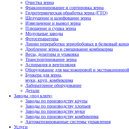
Очистка зерна
Фракционирование и сортировка зерна
Гидротермическая обработка зерна (ГТО)
Шелушение и шлифование зерна
Измельчение и вымол зерна
Плющение и сушка зерна
Модульные заводы
Фотосепараторы
Линии переработки зернобобовых в белковый конц
Дробление зерна и смешивание комбикорма
Весы, дозаторы и упаковка
Транспортирование зерна
Аспирация и вентиляция
Оборудование для масложировой и экстракционно
Бункера для зерна,
муки, круп, комбикорма
Лабораторное оборудование
Детали
Заводы «под ключ»
Заводы по производству крупы
Заводы по производству хлопьев
Заводы по производству муки
Заводы по производству комбикорма
Автоматизированные системы управления
Услуги