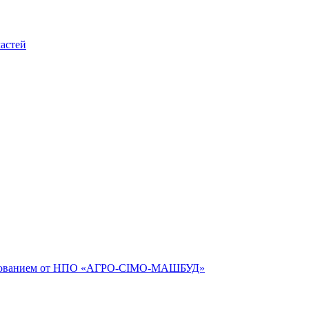
астей
рудованием от НПО «АГРО-СІМО-МАШБУД»