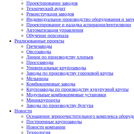
Проектирование заводов
Технический аудит
Реконструкция заводов
Индивидуальное производство оборудования и запч
Проектирование и наладка аспирации/вентиляции
Автоматизация управления
Обучение персонала
Реализованные проекты
Гречезаводы
Овсозаводы
Линии по производству хлопьев
Просозаводы
Универсальные крупозаводы
Заводы по производству гороховой крупы
Мельницы
Комбикормовые заводы
Крупозаводы по производству кукурузной крупы
Модульные комбикормовые установки
Миникрупоцеха
Заводы по производству булгура
Новости
Оснащение зерноочистительного комплекса обо
Построенные крупозаводы
Новости компании
Технология