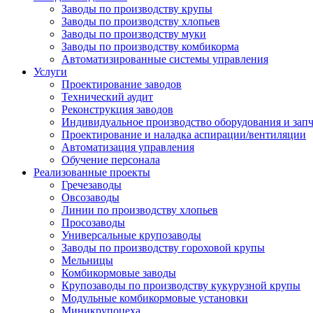
Заводы по производству крупы
Заводы по производству хлопьев
Заводы по производству муки
Заводы по производству комбикорма
Автоматизированные системы управления
Услуги
Проектирование заводов
Технический аудит
Реконструкция заводов
Индивидуальное производство оборудования и запч
Проектирование и наладка аспирации/вентиляции
Автоматизация управления
Обучение персонала
Реализованные проекты
Гречезаводы
Овсозаводы
Линии по производству хлопьев
Просозаводы
Универсальные крупозаводы
Заводы по производству гороховой крупы
Мельницы
Комбикормовые заводы
Крупозаводы по производству кукурузной крупы
Модульные комбикормовые установки
Миникрупоцеха