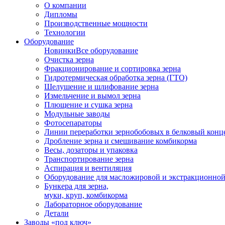
О компании
Дипломы
Производственные мощности
Технологии
Оборудование
Новинки
Все оборудование
Очистка зерна
Фракционирование и сортировка зерна
Гидротермическая обработка зерна (ГТО)
Шелушение и шлифование зерна
Измельчение и вымол зерна
Плющение и сушка зерна
Модульные заводы
Фотосепараторы
Линии переработки зернобобовых в белковый конц
Дробление зерна и смешивание комбикорма
Весы, дозаторы и упаковка
Транспортирование зерна
Аспирация и вентиляция
Оборудование для масложировой и экстракционно
Бункера для зерна,
муки, круп, комбикорма
Лабораторное оборудование
Детали
Заводы «под ключ»