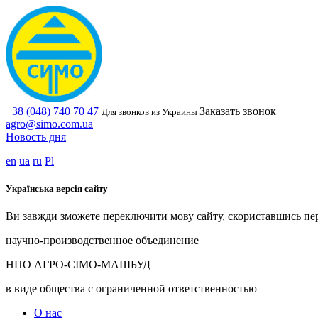
+38 (048) 740 70 47
Заказать звонок
Для звонков из Украины
agro@simo.com.ua
Новость дня
en
ua
ru
Pl
Українська версія сайту
Ви завжди зможете переключити мову сайту, скориставшись пе
научно-производственное объединение
НПО АГРО-СІМО-МАШБУД
в виде общества с ограниченной ответственностью
О нас