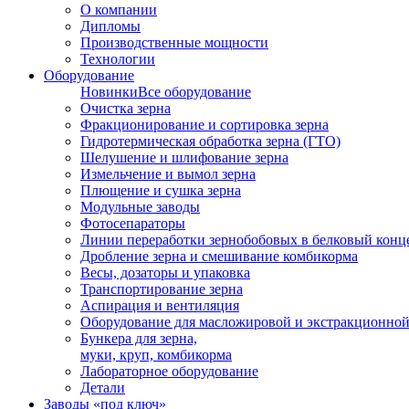
О компании
Дипломы
Производственные мощности
Технологии
Оборудование
Новинки
Все оборудование
Очистка зерна
Фракционирование и сортировка зерна
Гидротермическая обработка зерна (ГТО)
Шелушение и шлифование зерна
Измельчение и вымол зерна
Плющение и сушка зерна
Модульные заводы
Фотосепараторы
Линии переработки зернобобовых в белковый конц
Дробление зерна и смешивание комбикорма
Весы, дозаторы и упаковка
Транспортирование зерна
Аспирация и вентиляция
Оборудование для масложировой и экстракционно
Бункера для зерна,
муки, круп, комбикорма
Лабораторное оборудование
Детали
Заводы «под ключ»