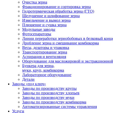
Очистка зерна
Фракционирование и сортировка зерна
Гидротермическая обработка зерна (ГТО)
Шелушение и шлифование зерна
Измельчение и вымол зерна
Плющение и сушка зерна
Модульные заводы
Фотосепараторы
Линии переработки зернобобовых в белковый конц
Дробление зерна и смешивание комбикорма
Весы, дозаторы и упаковка
Транспортирование зерна
Аспирация и вентиляция
Оборудование для масложировой и экстракционно
Бункера для зерна,
муки, круп, комбикорма
Лабораторное оборудование
Детали
Заводы «под ключ»
Заводы по производству крупы
Заводы по производству хлопьев
Заводы по производству муки
Заводы по производству комбикорма
Автоматизированные системы управления
Услуги