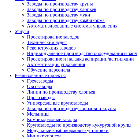
Заводы по производству крупы
Заводы по производству хлопьев
Заводы по производству муки
Заводы по производству комбикорма
Автоматизированные системы управления
Услуги
Проектирование заводов
Технический аудит
Реконструкция заводов
Индивидуальное производство оборудования и запч
Проектирование и наладка аспирации/вентиляции
Автоматизация управления
Обучение персонала
Реализованные проекты
Гречезаводы
Овсозаводы
Линии по производству хлопьев
Просозаводы
Универсальные крупозаводы
Заводы по производству гороховой крупы
Мельницы
Комбикормовые заводы
Крупозаводы по производству кукурузной крупы
Модульные комбикормовые установки
Миникрупоцеха