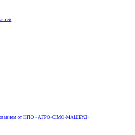
астей
рудованием от НПО «АГРО-СІМО-МАШБУД»