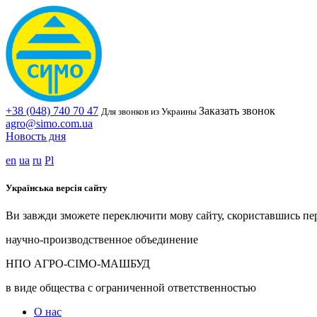
+38 (048) 740 70 47
Заказать звонок
Для звонков из Украины
agro@simo.com.ua
Новость дня
en
ua
ru
Pl
Українська версія сайту
Ви завжди зможете переключити мову сайту, скориставшись пе
научно-производственное объединение
НПО АГРО-СІМО-МАШБУД
в виде общества с ограниченной ответственностью
О нас