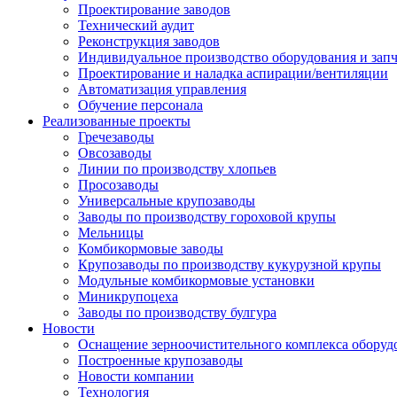
Проектирование заводов
Технический аудит
Реконструкция заводов
Индивидуальное производство оборудования и запч
Проектирование и наладка аспирации/вентиляции
Автоматизация управления
Обучение персонала
Реализованные проекты
Гречезаводы
Овсозаводы
Линии по производству хлопьев
Просозаводы
Универсальные крупозаводы
Заводы по производству гороховой крупы
Мельницы
Комбикормовые заводы
Крупозаводы по производству кукурузной крупы
Модульные комбикормовые установки
Миникрупоцеха
Заводы по производству булгура
Новости
Оснащение зерноочистительного комплекса обо
Построенные крупозаводы
Новости компании
Технология