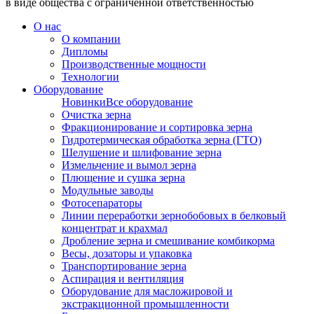
в виде общества с ограниченной ответственностью
О нас
О компании
Дипломы
Производственные мощности
Технологии
Оборудование
Новинки
Все оборудование
Очистка зерна
Фракционирование и сортировка зерна
Гидротермическая обработка зерна (ГТО)
Шелушение и шлифование зерна
Измельчение и вымол зерна
Плющение и сушка зерна
Модульные заводы
Фотосепараторы
Линии переработки зернобобовых в белковый
концентрат и крахмал
Дробление зерна и смешивание комбикорма
Весы, дозаторы и упаковка
Транспортирование зерна
Аспирация и вентиляция
Оборудование для масложировой и
экстракционной промышленности