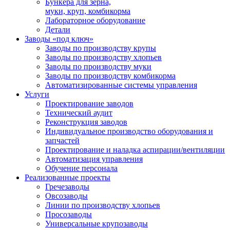
Бункера для зерна,
муки, круп, комбикорма
Лабораторное оборудование
Детали
Заводы «под ключ»
Заводы по производству крупы
Заводы по производству хлопьев
Заводы по производству муки
Заводы по производству комбикорма
Автоматизированные системы управления
Услуги
Проектирование заводов
Технический аудит
Реконструкция заводов
Индивидуальное производство оборудования и
запчастей
Проектирование и наладка аспирации/вентиляции
Автоматизация управления
Обучение персонала
Реализованные проекты
Гречезаводы
Овсозаводы
Линии по производству хлопьев
Просозаводы
Универсальные крупозаводы