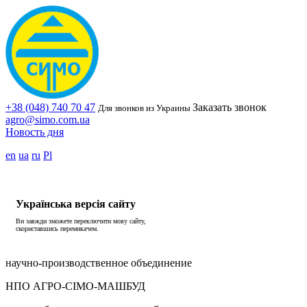
+38 (048) 740 70 47
Заказать звонок
Для звонков из Украины
agro@simo.com.ua
Новость дня
en
ua
ru
Pl
Українська версія сайту
Ви завжди зможете переключити мову сайту,
скориставшись перемикачем.
научно-производственное объединение
НПО АГРО-СІМО-МАШБУД