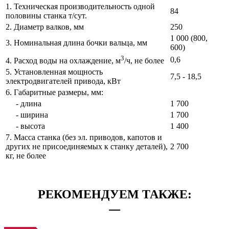
1. Техническая производительность одной
84
половины станка т/сут.
2. Диаметр валков, мм
250
1 000 (800,
3. Номинальная длина бочки вальца, мм
600)
3
0,6
4. Расход воды на охлаждение, м
/ч, не более
5. Установленная мощность
7,5 - 18,5
электродвигателей привода, кВт
6. Габаритные размеры, мм:
- длина
1 700
- ширина
1 700
- высота
1 400
7. Масса станка (без эл. приводов, капотов и
других не присоединяемых к станку деталей),
2 700
кг, не более
РЕКОМЕНДУЕМ ТАКЖЕ: