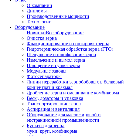
О компании
Дипломы
Производственные мощности
Технологии
Оборудование
Новинки
Все оборудование
Очистка зерна
Фракционирование и сортировка зерна
Гидротермическая обработка зерна (ГТО)
Шелушение и шлифование зерна
Измельчение и вымол зерна
Плющение и сушка зерна
Модульные заводы
Фотосепараторы
Линии переработки зернобобовых в белковый
концентрат и крахмал
Дробление зерна и смешивание комбикорма
Весы, дозаторы и упаковка
Транспортирование зерна
Аспирация и вентиляция
Оборудование для масложировой и
экстракционной промышленности
Бункера для зерна,
муки, круп, комбикорма