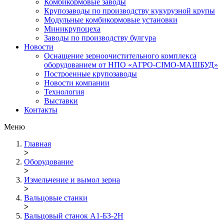
Комбикормовые заводы
Крупозаводы по производству кукурузной крупы
Модульные комбикормовые установки
Миникрупоцеха
Заводы по производству булгура
Новости
Оснащение зерноочистительного комплекса
оборудованием от НПО «АГРО-СІМО-МАШБУД»
Построенные крупозаводы
Новости компании
Технология
Выставки
Контакты
Меню
Главная
>
Оборудование
>
Измельчение и вымол зерна
>
Вальцовые станки
>
Вальцовый станок А1-БЗ-2Н