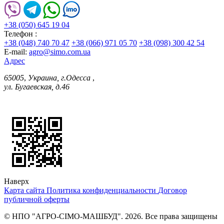
+38 (050) 645 19 04
Телефон :
+38 (048) 740 70 47
+38 (066) 971 05 70
+38 (098) 300 42 54
E-mail:
agro@simo.com.ua
Адрес
65005
,
Украина, г.Одесса
,
ул. Бугаевская, д.46
Наверх
Карта сайта
Политика конфиденциальности
Договор
публичной оферты
© НПО "АГРО-СІМО-МАШБУД". 2026. Все права защищены