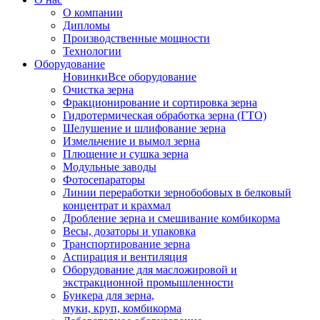
О компании
Дипломы
Производственные мощности
Технологии
Оборудование
Новинки
Все оборудование
Очистка зерна
Фракционирование и сортировка зерна
Гидротермическая обработка зерна (ГТО)
Шелушение и шлифование зерна
Измельчение и вымол зерна
Плющение и сушка зерна
Модульные заводы
Фотосепараторы
Линии переработки зернобобовых в белковый
концентрат и крахмал
Дробление зерна и смешивание комбикорма
Весы, дозаторы и упаковка
Транспортирование зерна
Аспирация и вентиляция
Оборудование для масложировой и
экстракционной промышленности
Бункера для зерна,
муки, круп, комбикорма