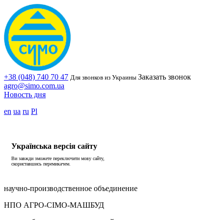
+38 (048) 740 70 47
Заказать звонок
Для звонков из Украины
agro@simo.com.ua
Новость дня
en
ua
ru
Pl
Українська версія сайту
Ви завжди зможете переключити мову сайту,
скориставшись перемикачем.
научно-производственное объединение
НПО АГРО-СІМО-МАШБУД