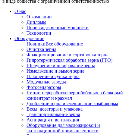
в виде общества с ограниченной ответственностью
О нас
О компании
Дипломы
Производственные мощности
Технологии
Оборудование
Новинки
Все оборудование
Очистка зерна
Фракционирование и сортировка зерна
Гидротермическая обработка зерна (ГТО)
Шелушение и шлифование зерна
Измельчение и вымол зерна
Плющение и сушка зерна
Модульные заводы
Фотосепараторы
Линии переработки зернобобовых в белковый
концентрат и крахмал
Дробление зерна и смешивание комбикорма
Весы, дозаторы и упаковка
Транспортирование зерна
Аспирация и вентиляция
Оборудование для масложировой и
экстракционной промышленности