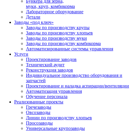
Бункера для зерна,
муки, круп, комбикорма
Лабораторное оборудование
Детали
Заводы «под ключ»
Заводы по производству крупы
Заводы по производству хлопьев
Заводы по производству муки
Заводы по производству комбикорма
Автоматизированные системы управления
Услуги
Проектирование заводов
Технический аудит
Реконструкция заводов
Индивидуальное производство оборудования и
запчастей
Проектирование и наладка аспирации/вентиляции
Автоматизация управления
Обучение персонала
Реализованные проекты
Гречезаводы
Овсозаводы
Линии по производству хлопьев
Просозаводы
Универсальные крупозаводы