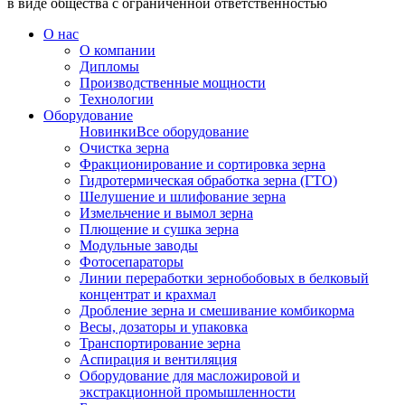
в виде общества с ограниченной ответственностью
О нас
О компании
Дипломы
Производственные мощности
Технологии
Оборудование
Новинки
Все оборудование
Очистка зерна
Фракционирование и сортировка зерна
Гидротермическая обработка зерна (ГТО)
Шелушение и шлифование зерна
Измельчение и вымол зерна
Плющение и сушка зерна
Модульные заводы
Фотосепараторы
Линии переработки зернобобовых в белковый
концентрат и крахмал
Дробление зерна и смешивание комбикорма
Весы, дозаторы и упаковка
Транспортирование зерна
Аспирация и вентиляция
Оборудование для масложировой и
экстракционной промышленности