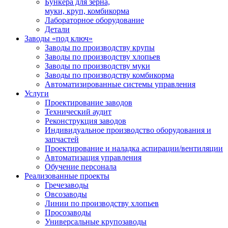
Бункера для зерна,
муки, круп, комбикорма
Лабораторное оборудование
Детали
Заводы «под ключ»
Заводы по производству крупы
Заводы по производству хлопьев
Заводы по производству муки
Заводы по производству комбикорма
Автоматизированные системы управления
Услуги
Проектирование заводов
Технический аудит
Реконструкция заводов
Индивидуальное производство оборудования и
запчастей
Проектирование и наладка аспирации/вентиляции
Автоматизация управления
Обучение персонала
Реализованные проекты
Гречезаводы
Овсозаводы
Линии по производству хлопьев
Просозаводы
Универсальные крупозаводы