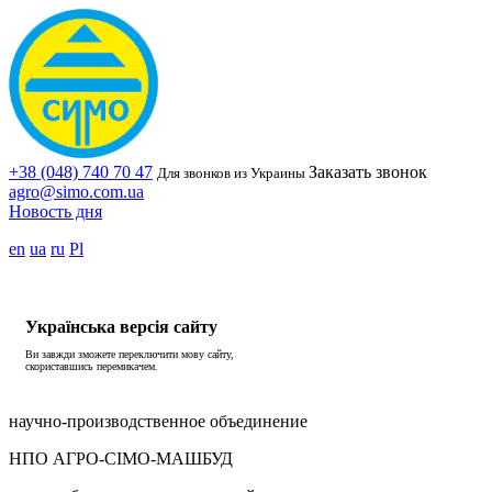
+38 (048) 740 70 47
Заказать звонок
Для звонков из Украины
agro@simo.com.ua
Новость дня
en
ua
ru
Pl
Українська версія сайту
Ви завжди зможете переключити мову сайту,
скориставшись перемикачем.
научно-производственное объединение
НПО АГРО-СІМО-МАШБУД