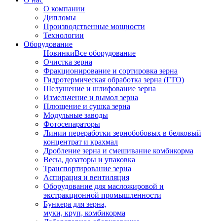
О компании
Дипломы
Производственные мощности
Технологии
Оборудование
Новинки
Все оборудование
Очистка зерна
Фракционирование и сортировка зерна
Гидротермическая обработка зерна (ГТО)
Шелушение и шлифование зерна
Измельчение и вымол зерна
Плющение и сушка зерна
Модульные заводы
Фотосепараторы
Линии переработки зернобобовых в белковый
концентрат и крахмал
Дробление зерна и смешивание комбикорма
Весы, дозаторы и упаковка
Транспортирование зерна
Аспирация и вентиляция
Оборудование для масложировой и
экстракционной промышленности
Бункера для зерна,
муки, круп, комбикорма