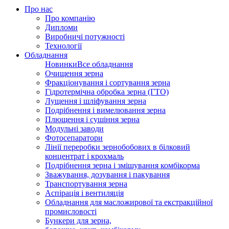
Про нас
Про компанію
Дипломи
Виробничі потужності
Технології
Обладнання
Новинки
Все обладнання
Очищення зерна
Фракціонування і сортування зерна
Гідротермічна обробка зерна (ГТО)
Лущення і шліфування зерна
Подрібнення і вимелювання зерна
Плющення і сушіння зерна
Модульні заводи
Фотосепаратори
Лінії переробки зернобобових в білковий
концентрат і крохмаль
Подрібнення зерна і змішування комбікорма
Зважування, дозування і пакування
Транспортування зерна
Аспірація і вентиляція
Обладнання для масложирової та екстракційної
промисловості
Бункери для зерна,