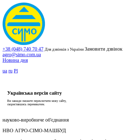
+38 (048) 740 70 47
Замовити дзвінок
Для дзвінків з України
agro@simo.com.ua
Новина дня
ua
ru
Pl
Українська версія сайту
Ви завжди зможете переключити мову сайту,
скориставшись перемикачем.
науково-виробниче об'єднання
НВО АГРО-СІМО-МАШБУД