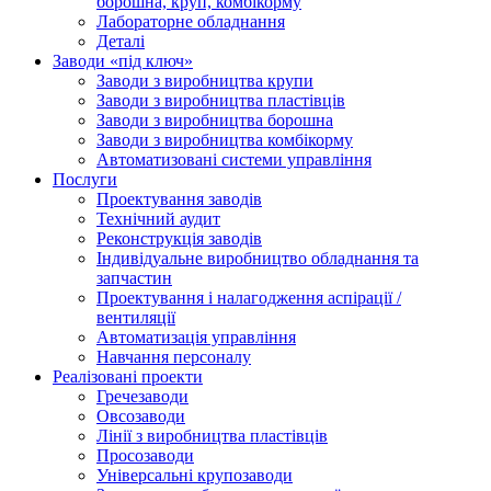
борошна, круп, комбікорму
Лабораторне обладнання
Деталі
Заводи «під ключ»
Заводи з виробництва крупи
Заводи з виробництва пластівців
Заводи з виробництва борошна
Заводи з виробництва комбікорму
Автоматизовані системи управління
Послуги
Проектування заводів
Технічний аудит
Реконструкція заводів
Індивідуальне виробництво обладнання та
запчастин
Проектування і налагодження аспірації /
вентиляції
Автоматизація управління
Навчання персоналу
Реалізовані проекти
Гречезаводи
Овсозаводи
Лінії з виробництва пластівців
Просозаводи
Універсальні крупозаводи