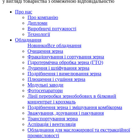
у вигляді товариства з обмеженою відповідальністю
Про нас
Про компанію
Дипломи
Виробничі потужності
Технології
Обладнання
Новинки
Все обладнання
Очищення зерна
Фракціонування і сортування зерна
Гідротермічна обробка зерна (ГТО)
Лущення і шліфування зерна
Подрібнення і вимелювання зерна
Плющення і сушіння зерна
Модульні заводи
Фотосепаратори
Лінії переробки зернобобових в білковий
концентрат і крохмаль
Подрібнення зерна і змішування комбікорма
Зважування, дозування і пакування
Транспортування зерна
Аспірація і вентиляція
Обладнання для масложирової та екстракційної
промисловості