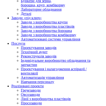
Бункери для зерна,
борошна, круп, комбікорму
Лабораторне обладнання
Деталі
Заводи «під ключ»
Заводи з виробництва крупи
Заводи з виробництва пластівців
Заводи з виробництва борошна
Заводи з виробництва комбікорму
Автоматизовані системи управління
Послуги
Проектування заводів
Технічний аудит
Реконструкція заводів
Індивідуальне виробництво обладнання та
запчастин
Проектування і налагодження аспірації /
вентиляції
Автоматизація управління
Навчання персоналу
Реалізовані проекти
Гречезаводи
Овсозаводи
Лінії з виробництва пластівців
Просозаводи