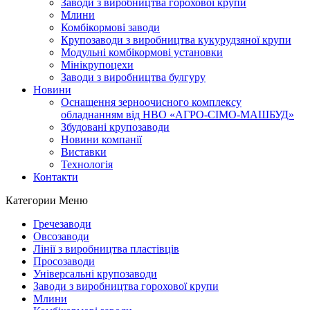
Заводи з виробництва горохової крупи
Млини
Комбікормові заводи
Крупозаводи з виробництва кукурудзяної крупи
Модульні комбікормові установки
Мінікрупоцехи
Заводи з виробництва булгуру
Новини
Оснащення зерноочисного комплексу
обладнанням від НВО «АГРО-СІМО-МАШБУД»
Збудовані крупозаводи
Новини компанії
Виставки
Технологія
Контакти
Категории
Меню
Гречезаводи
Овсозаводи
Лінії з виробництва пластівців
Просозаводи
Універсальні крупозаводи
Заводи з виробництва горохової крупи
Млини