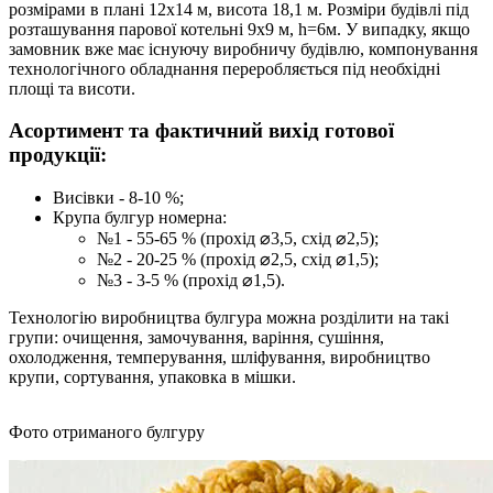
розмірами в плані 12х14 м, висота 18,1 м. Розміри будівлі під
розташування парової котельні 9х9 м, h=6м. У випадку, якщо
замовник вже має існуючу виробничу будівлю, компонування
технологічного обладнання переробляється під необхідні
площі та висоти.
Асортимент та фактичний вихід готової
продукції:
Висівки - 8-10 %;
Крупа булгур номерна:
№1 - 55-65 % (прохід ⌀3,5, схід ⌀2,5);
№2 - 20-25 % (прохід ⌀2,5, схід ⌀1,5);
№3 - 3-5 % (прохід ⌀1,5).
Технологію виробництва булгура можна розділити на такі
групи: очищення, замочування, варіння, сушіння,
охолодження, темперування, шліфування, виробництво
крупи, сортування, упаковка в мішки.
Фото отриманого булгуру