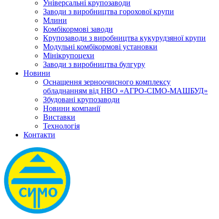
Універсальні крупозаводи
Заводи з виробництва горохової крупи
Млини
Комбікормові заводи
Крупозаводи з виробництва кукурудзяної крупи
Модульні комбікормові установки
Мінікрупоцехи
Заводи з виробництва булгуру
Новини
Оснащення зерноочисного комплексу
обладнанням від НВО «АГРО-СІМО-МАШБУД»
Збудовані крупозаводи
Новини компанії
Виставки
Технологія
Контакти