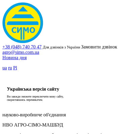
+38 (048) 740 70 47
Замовити дзвінок
Для дзвінків з України
agro@simo.com.ua
Новина дня
ua
ru
Pl
Українська версія сайту
Ви завжди зможете переключити мову сайту,
скориставшись перемикачем.
науково-виробниче об'єднання
НВО АГРО-СІМО-МАШБУД