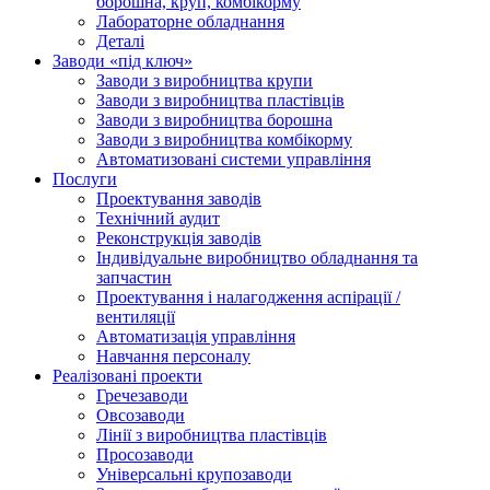
борошна, круп, комбікорму
Лабораторне обладнання
Деталі
Заводи «під ключ»
Заводи з виробництва крупи
Заводи з виробництва пластівців
Заводи з виробництва борошна
Заводи з виробництва комбікорму
Автоматизовані системи управління
Послуги
Проектування заводів
Технічний аудит
Реконструкція заводів
Індивідуальне виробництво обладнання та
запчастин
Проектування і налагодження аспірації /
вентиляції
Автоматизація управління
Навчання персоналу
Реалізовані проекти
Гречезаводи
Овсозаводи
Лінії з виробництва пластівців
Просозаводи
Універсальні крупозаводи