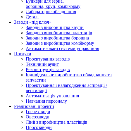
Бункери для зерна,
борошна, круп, комбікорму
Лабораторне обладнання
Деталі
Заводи «під ключ»
Заводи з виробництва крупи
Заводи з виробництва пластівців
Заводи з виробництва борошна
Заводи з виробництва комбікорму
Автоматизовані системи управління
Послуги
Проектування заводів
Технічний аудит
Реконструкція заводів
Індивідуальне виробництво обладнання та
запчастин
Проектування і налагодження аспірації /
вентиляції
Автоматизація управління
Навчання персоналу
Реалізовані проекти
Гречезаводи
Овсозаводи
Лінії з виробництва пластівців
Просозаводи