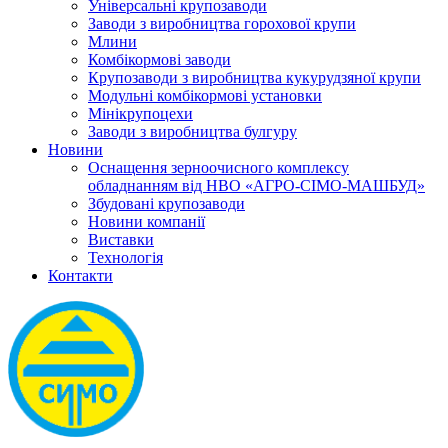
Універсальні крупозаводи
Заводи з виробництва горохової крупи
Млини
Комбікормові заводи
Крупозаводи з виробництва кукурудзяної крупи
Модульні комбікормові установки
Мінікрупоцехи
Заводи з виробництва булгуру
Новини
Оснащення зерноочисного комплексу
обладнанням від НВО «АГРО-СІМО-МАШБУД»
Збудовані крупозаводи
Новини компанії
Виставки
Технологія
Контакти