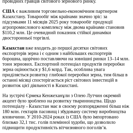
провідних гравців світового зернового ринку.
США
є важливим торговельно-економічним партнером
Казахстану. Товарообіг між країнами значно зріс: за
підсумками 11 місяців 2025 року товарообіг продукції
агропромислового комплексу між двома країнами становив
$110,2 млн. Це очевидний показник стійкої динаміки
двосторонньої торгівлі.
Казахстан
вже входить до першої десятки світових
експортерів зерна і є одним з найбільших експортерів
борошна, щорічно поставляючи на зовнішні ринки 13–14 млн.
тонн зернових. Експортний потенціал продуктів переробки
зерна оцінюється у $1,6 млрд. Так, особлива увага
приділяється розвитку глибокої переробки зерна, тим більш в
останні місяці спостерігається ріст світових інвестицій в
розвиток цієї діяльності в Казахстані.
На зустрічі Єрмека Кенжеханұли з Олею Лутчин окремий
акцент було зроблено на розвитку тваринництва. Щодо
потенціалу - Казахстан має в своєму розпорядженні більш ніж
180 млн. гектарів пасовищ і збудовану систему виробництва
яловичини. У 2010-2024 роках із США було імпортовано
близько 32,1 тис. голів племінної худоби, що дозволило
підвищити продуктивність вітчизняного поголів’я.