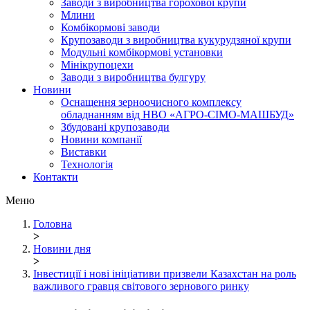
Заводи з виробництва горохової крупи
Млини
Комбікормові заводи
Крупозаводи з виробництва кукурудзяної крупи
Модульні комбікормові установки
Мінікрупоцехи
Заводи з виробництва булгуру
Новини
Оснащення зерноочисного комплексу
обладнанням від НВО «АГРО-СІМО-МАШБУД»
Збудовані крупозаводи
Новини компанії
Виставки
Технологія
Контакти
Меню
Головна
>
Новини дня
>
Інвестиції і нові ініціативи призвели Казахстан на роль
важливого гравця світового зернового ринку