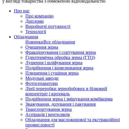
у вигляді товариства з обмеженою відповідальністю
Про нас
Про компанію
Дипломи
Виробничі потужності
Технології
Обладнання
Новинки
Все обладнання
Очищення зерна
Фракціонування і сортування зерна
Гідротермічна обробка зерна (ГТО)
Лущення і шліфування зерна
Подрібнення і вимелювання зерна
Плющення і сушіння зерна
Модульні заводи
Фотосепаратори
Лінії переробки зернобобових в білковий
концентрат і крохмаль
Подрібнення зерна і змішування комбікорма
Зважування, дозування і пакування
Транспортування зерна
Аспірація і вентиляція
Обладнання для масложирової та екстракційної
промисловості