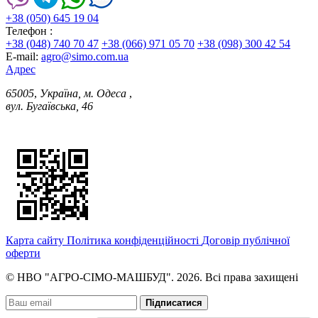
+38 (050) 645 19 04
Телефон :
+38 (048) 740 70 47
+38 (066) 971 05 70
+38 (098) 300 42 54
E-mail:
agro@simo.com.ua
Адрес
65005
,
Україна, м. Одеса
,
вул. Бугаївська, 46
Карта сайту
Політика конфіденційності
Договір публічної
оферти
© НВО "АГРО-СІМО-МАШБУД". 2026. Всі права захищені
Підписатися