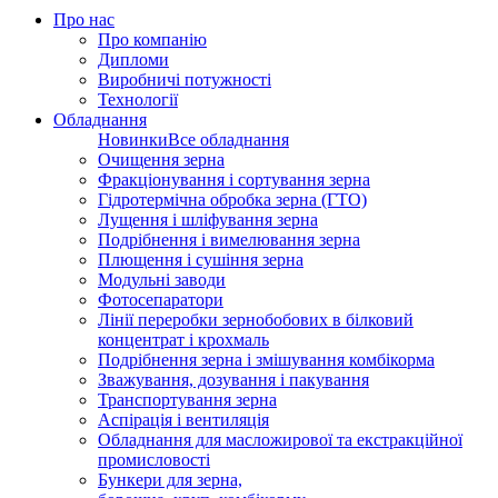
Про нас
Про компанію
Дипломи
Виробничі потужності
Технології
Обладнання
Новинки
Все обладнання
Очищення зерна
Фракціонування і сортування зерна
Гідротермічна обробка зерна (ГТО)
Лущення і шліфування зерна
Подрібнення і вимелювання зерна
Плющення і сушіння зерна
Модульні заводи
Фотосепаратори
Лінії переробки зернобобових в білковий
концентрат і крохмаль
Подрібнення зерна і змішування комбікорма
Зважування, дозування і пакування
Транспортування зерна
Аспірація і вентиляція
Обладнання для масложирової та екстракційної
промисловості
Бункери для зерна,