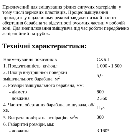
Призначений для змішування різних сипучих матеріалів, у
тому числі зернових пластівців. Процес змішування
проходить у ощадливому режимі завдяки низькій частоті
обертання барабана та відсутності рухомих частин у робочій
зоні. Для знепилювання змішувача під час роботи передбачено
аспіраційний патрубок.
Технічні характеристики:
Найменування показників
СХБ-1
1. Продуктивність, кг/год.:
1 000 - 1 500
2. Площа внутрішньої поверхні
5,9
2
змішувального барабана, м
3. Розміри змішувального барабана, мм:
- діаметр
800
- довжина
2 360
4. Частота обертання барабана змішувача, об/
11,3
хв.
3
300
5. Витрата повітря на аспірацію, м
/ч
6. Габаритні розміри, мм:
- довжина
3 160*