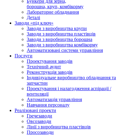
Бункери для зерна,
борошна, круп, комбікорму
Лабораторне обладнання
Деталі
Заводи «під ключ»
Заводи з виробництва крупи
Заводи з виробництва пластівців
Заводи з виробництва борошна
Заводи з виробництва комбікорму
Автоматизовані системи управління
Послуги
Проектування заводів
Технічний аудит
Реконструкція заводів
Індивідуальне виробництво обладнання та
запчастин
Проектування і налагодження аспірації /
вентиляції
Автоматизація управління
Навчання персоналу
Реалізовані проекти
Гречезаводи
Овсозаводи
Лінії з виробництва пластівців
Просозаводи