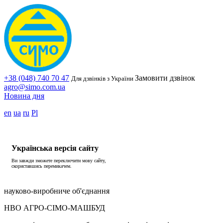
+38 (048) 740 70 47
Замовити дзвінок
Для дзвінків з України
agro@simo.com.ua
Новина дня
en
ua
ru
Pl
Українська версія сайту
Ви завжди зможете переключити мову сайту,
скориставшись перемикачем.
науково-виробниче об'єднання
НВО АГРО-СІМО-МАШБУД