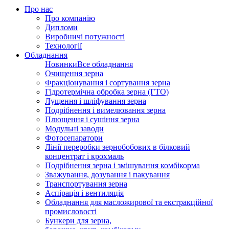
Про нас
Про компанію
Дипломи
Виробничі потужності
Технології
Обладнання
Новинки
Все обладнання
Очищення зерна
Фракціонування і сортування зерна
Гідротермічна обробка зерна (ГТО)
Лущення і шліфування зерна
Подрібнення і вимелювання зерна
Плющення і сушіння зерна
Модульні заводи
Фотосепаратори
Лінії переробки зернобобових в білковий
концентрат і крохмаль
Подрібнення зерна і змішування комбікорма
Зважування, дозування і пакування
Транспортування зерна
Аспірація і вентиляція
Обладнання для масложирової та екстракційної
промисловості
Бункери для зерна,