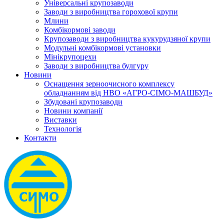
Універсальні крупозаводи
Заводи з виробництва горохової крупи
Млини
Комбікормові заводи
Крупозаводи з виробництва кукурудзяної крупи
Модульні комбікормові установки
Мінікрупоцехи
Заводи з виробництва булгуру
Новини
Оснащення зерноочисного комплексу
обладнанням від НВО «АГРО-СІМО-МАШБУД»
Збудовані крупозаводи
Новини компанії
Виставки
Технологія
Контакти