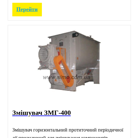
Перейти
Змішувач ЗМГ-400
Змішувач горизонтальний протиточний періодичної
дії призначений для змішування компонентів