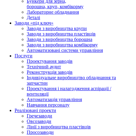
Бункери для зерна,
борошна, круп, комбікорму
Лабораторне обладнання
Деталі
Заводи «під ключ»
Заводи з виробництва крупи
Заводи з виробництва пластівців
Заводи з виробництва борошна
Заводи з виробництва комбікорму
Автоматизовані системи управління
Послуги
Проектування заводів
Технічний аудит
Реконструкція заводів
Індивідуальне виробництво обладнання та
запчастин
Проектування і налагодження аспірації /
вентиляції
Автоматизація управління
Навчання персоналу
Реалізовані проекти
Гречезаводи
Овсозаводи
Лінії з виробництва пластівців
Просозаводи