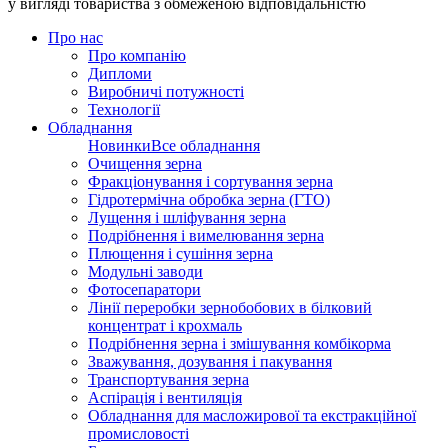
у вигляді товариства з обмеженою відповідальністю
Про нас
Про компанію
Дипломи
Виробничі потужності
Технології
Обладнання
Новинки
Все обладнання
Очищення зерна
Фракціонування і сортування зерна
Гідротермічна обробка зерна (ГТО)
Лущення і шліфування зерна
Подрібнення і вимелювання зерна
Плющення і сушіння зерна
Модульні заводи
Фотосепаратори
Лінії переробки зернобобових в білковий
концентрат і крохмаль
Подрібнення зерна і змішування комбікорма
Зважування, дозування і пакування
Транспортування зерна
Аспірація і вентиляція
Обладнання для масложирової та екстракційної
промисловості