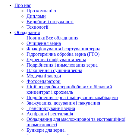
Про нас
Про компанію
Дипломи
Виробничі потужності
Технології
Обладнання
Новинки
Все обладнання
Очищення зерна
Фракціонування і сортування зерна
Гідротермічна обробка зерна (ГТО)
Лущення і шліфування зерна
Подрібнення і вимелювання зерна
Плющення і сушіння зерна
Модульні заводи
Фотосепаратори
Лінії переробки зернобобових в білковий
концентрат і крохмаль
Подрібнення зерна і змішування комбікорма
Зважування, дозування і пакування
Транспортування зерна
Аспірація і вентиляція
Обладнання для масложирової та екстракційної
промисловості
Бункери для зерна,