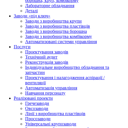
борошна, круп, комбікорму
Лабораторне обладнання
Деталі
Заводи «під ключ»
Заводи з виробництва крупи
Заводи з виробництва пластівців
Заводи з виробництва борошна
Заводи з виробництва комбікорму
Автоматизовані системи управління
Послуги
Проектування заводів
Технічний аудит
Реконструкція заводів
Індивідуальне виробництво обладнання та
запчастин
Проектування і налагодження аспірації /
вентиляції
Автоматизація управління
Навчання персоналу
Реалізовані проекти
Гречезаводи
Овсозаводи
Лінії з виробництва пластівців
Просозаводи
Універсальні крупозаводи