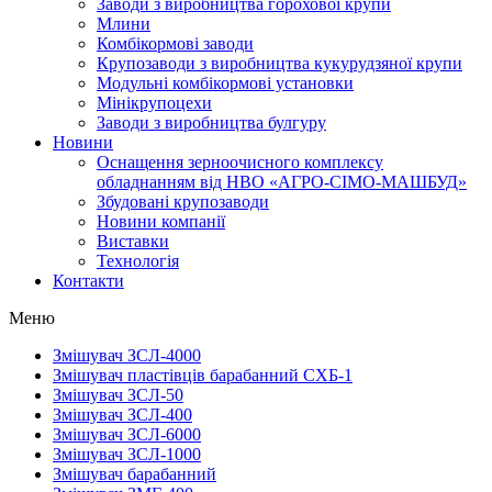
Заводи з виробництва горохової крупи
Млини
Комбікормові заводи
Крупозаводи з виробництва кукурудзяної крупи
Модульні комбікормові установки
Мінікрупоцехи
Заводи з виробництва булгуру
Новини
Оснащення зерноочисного комплексу
обладнанням від НВО «АГРО-СІМО-МАШБУД»
Збудовані крупозаводи
Новини компанії
Виставки
Технологія
Контакти
Меню
Змішувач ЗСЛ-4000
Змішувач пластівців барабанний СХБ-1
Змішувач ЗСЛ-50
Змішувач ЗСЛ-400
Змішувач ЗСЛ-6000
Змішувач ЗСЛ-1000
Змішувач барабанний