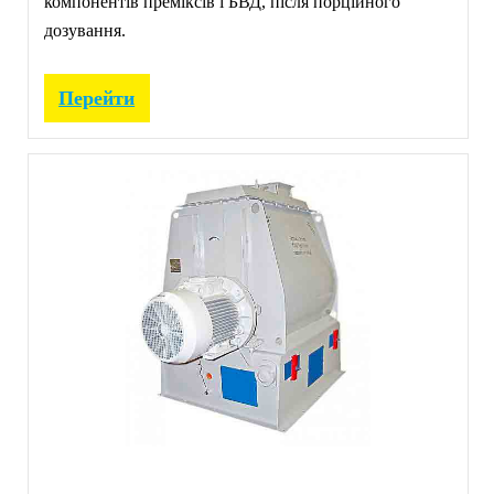
компонентів преміксів і БВД, після порційного
дозування.
Перейти