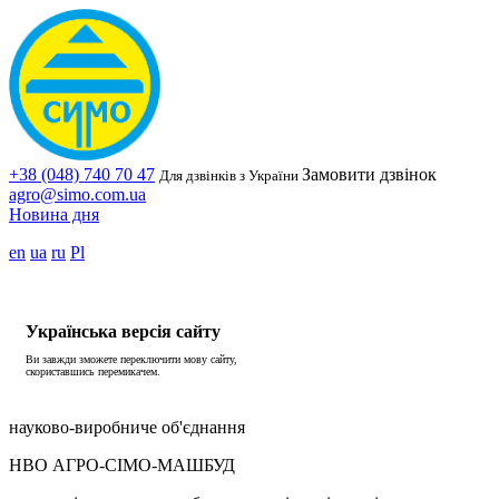
+38 (048) 740 70 47
Замовити дзвінок
Для дзвінків з України
agro@simo.com.ua
Новина дня
en
ua
ru
Pl
Українська версія сайту
Ви завжди зможете переключити мову сайту,
скориставшись перемикачем.
науково-виробниче об'єднання
НВО АГРО-СІМО-МАШБУД