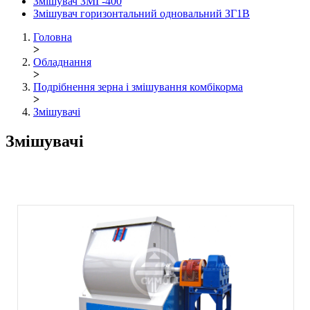
Змішувач ЗМГ-400
Змішувач горизонтальний одновальний ЗГ1В
Головна
>
Обладнання
>
Подрібнення зерна і змішування комбікорма
>
Змішувачі
Змішувачі