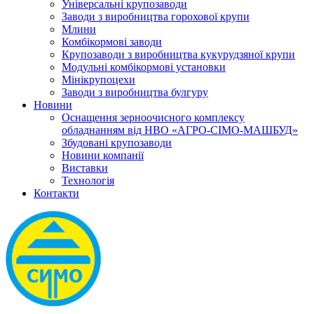
Універсальні крупозаводи
Заводи з виробництва горохової крупи
Млини
Комбікормові заводи
Крупозаводи з виробництва кукурудзяної крупи
Модульні комбікормові установки
Мінікрупоцехи
Заводи з виробництва булгуру
Новини
Оснащення зерноочисного комплексу
обладнанням від НВО «АГРО-СІМО-МАШБУД»
Збудовані крупозаводи
Новини компанії
Виставки
Технологія
Контакти