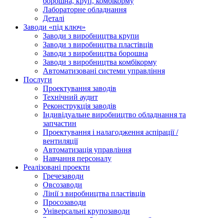
борошна, круп, комбікорму
Лабораторне обладнання
Деталі
Заводи «під ключ»
Заводи з виробництва крупи
Заводи з виробництва пластівців
Заводи з виробництва борошна
Заводи з виробництва комбікорму
Автоматизовані системи управління
Послуги
Проектування заводів
Технічний аудит
Реконструкція заводів
Індивідуальне виробництво обладнання та
запчастин
Проектування і налагодження аспірації /
вентиляції
Автоматизація управління
Навчання персоналу
Реалізовані проекти
Гречезаводи
Овсозаводи
Лінії з виробництва пластівців
Просозаводи
Універсальні крупозаводи