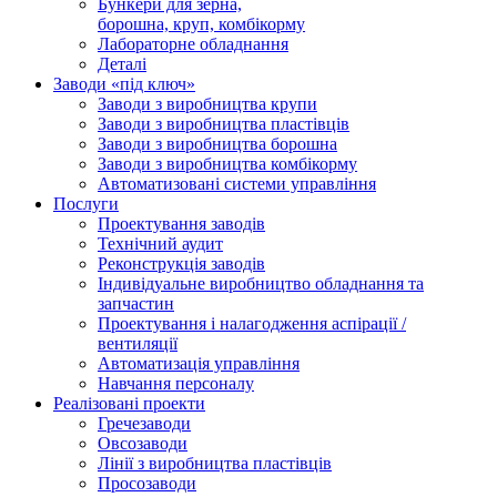
Бункери для зерна,
борошна, круп, комбікорму
Лабораторне обладнання
Деталі
Заводи «під ключ»
Заводи з виробництва крупи
Заводи з виробництва пластівців
Заводи з виробництва борошна
Заводи з виробництва комбікорму
Автоматизовані системи управління
Послуги
Проектування заводів
Технічний аудит
Реконструкція заводів
Індивідуальне виробництво обладнання та
запчастин
Проектування і налагодження аспірації /
вентиляції
Автоматизація управління
Навчання персоналу
Реалізовані проекти
Гречезаводи
Овсозаводи
Лінії з виробництва пластівців
Просозаводи