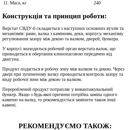
11. Маса, кг
240
Конструкція та принцип роботи:
Верстат СВДУ-6 складається з наступних основних вузлів та
механізмів: рами, валка з камінням, деки, корпусу, механізму
регулювання зазору між декою та валком, дверей, бункера.
У корпусі знаходиться робочий орган верстата валок, що
приводиться в обертання клинопасовою передачею від
двигуна.
Продукт подається в робочу зону між валком та декою. Через
двері при зупиненому валку проводиться контроль зазору та
виду робочої зони між декою та валком.
Перероблений продукт потрапляє у вивантажувальний
бункер. Якщо з будь-якої причини потрібна заміна одного
каменю на валку, то рекомендується замінити також інші
камені.
РЕКОМЕНДУЄМО ТАКОЖ: