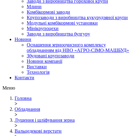
Заводи з виробництва горохової крупи
Млини
Комбікормові заводи
Крупозаводи з виробництва кукурудзяної крупи
Модульні комбікормові установки
Мінікрупоцехи
Заводи з виробництва булгуру
Новини
Оснащення зерноочисного комплексу
обладнанням від НВО «АГРО-СІМО-МАШБУД»
Збудовані крупозаводи
Новини компанії
Виставки
Технологія
Контакти
Меню
Головна
>
Обладнання
>
Лущення і шліфування зерна
>
Вальцедекові верстати