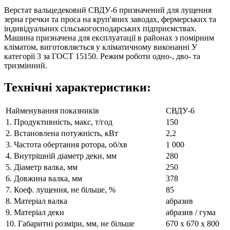
Верстат вальцедековий СВДУ-6 призначений для лущення
зерна гречки та проса на круп'яних заводах, фермерських та
індивідуальних сільськогосподарських підприємствах.
Машина призначена для експлуатації в районах з помірним
кліматом, виготовляється у кліматичному виконанні У
категорії 3 за ГОСТ 15150. Режим роботи одно-, дво- та
тризмінний.
Технічні характеристики:
Найменування показників
СВДУ-6
1. Продуктивність, макс, т/год
150
2. Встановлена потужність, кВт
2,2
3. Частота обертання ротора, об/хв
1 000
4. Внутрішній діаметр деки, мм
280
5. Діаметр валка, мм
250
6. Довжина валка, мм
378
7. Коеф. лущення, не більше, %
85
8. Матеріал валка
абразив
9. Матеріал деки
абразив / гума
10. Габаритні розміри, мм, не більше
670 х 670 х 800