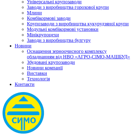
Універсальні крупозаводи
Заводи з виробництва горохової крупи
Млини
Комбікормові заводи
Крупозаводи з виробництва кукурудзяної крупи
Модульні комбікормові установки
Мінікрупоцехи
Заводи з виробництва булгуру
Новини
Оснащення зерноочисного комплексу
обладнанням від НВО «АГРО-СІМО-МАШБУД»
Збудовані крупозаводи
Новини компанії
Виставки
Технологія
Контакти