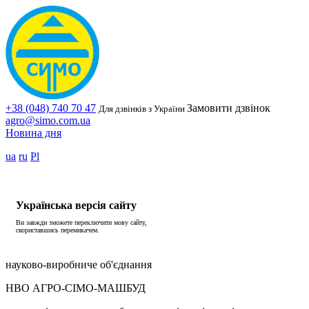
+38 (048) 740 70 47
Замовити дзвінок
Для дзвінків з України
agro@simo.com.ua
Новина дня
ua
ru
Pl
Українська версія сайту
Ви завжди зможете переключити мову сайту,
скориставшись перемикачем.
науково-виробниче об'єднання
НВО АГРО-СІМО-МАШБУД