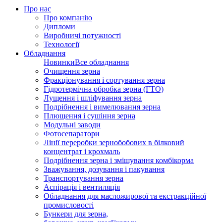
Про нас
Про компанію
Дипломи
Виробничі потужності
Технології
Обладнання
Новинки
Все обладнання
Очищення зерна
Фракціонування і сортування зерна
Гідротермічна обробка зерна (ГТО)
Лущення і шліфування зерна
Подрібнення і вимелювання зерна
Плющення і сушіння зерна
Модульні заводи
Фотосепаратори
Лінії переробки зернобобових в білковий
концентрат і крохмаль
Подрібнення зерна і змішування комбікорма
Зважування, дозування і пакування
Транспортування зерна
Аспірація і вентиляція
Обладнання для масложирової та екстракційної
промисловості
Бункери для зерна,