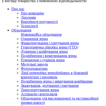
у вигляді товариства з обмеженою відповідальністю
Про нас
Про компанію
Дипломи
Виробничі потужності
Технології
Обладнання
Новинки
Все обладнання
Очищення зерна
Фракціонування і сортування зерна
Гідротермічна обробка зерна (ГТО)
Лущення і шліфування зерна
Подрібнення і вимелювання зерна
Плющення і сушіння зерна
Модульні заводи
Фотосепаратори
Лінії переробки зернобобових в білковий
концентрат і крохмаль
Подрібнення зерна і змішування комбікорма
Зважування, дозування і пакування
Транспортування зерна
Аспірація і вентиляція
Обладнання для масложирової та екстракційної
промисловості