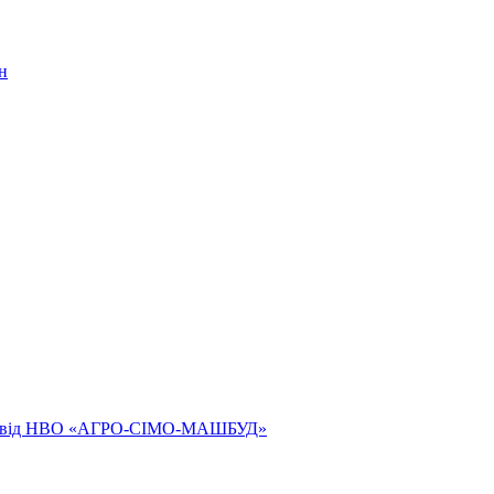
н
ям від НВО «АГРО-СІМО-МАШБУД»