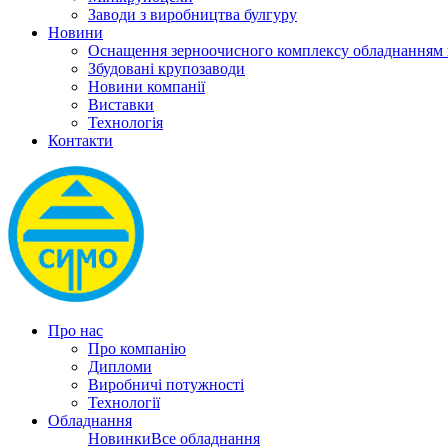
Заводи з виробництва булгуру
Новини
Оснащення зерноочисного комплексу обладнанн
Збудовані крупозаводи
Новини компанії
Виставки
Технологія
Контакти
Про нас
Про компанію
Дипломи
Виробничі потужності
Технології
Обладнання
Новинки
Все обладнання