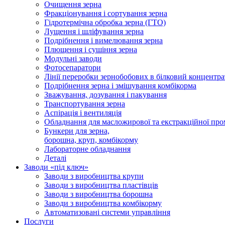
Очищення зерна
Фракціонування і сортування зерна
Гідротермічна обробка зерна (ГТО)
Лущення і шліфування зерна
Подрібнення і вимелювання зерна
Плющення і сушіння зерна
Модульні заводи
Фотосепаратори
Лінії переробки зернобобових в білковий концентра
Подрібнення зерна і змішування комбікорма
Зважування, дозування і пакування
Транспортування зерна
Аспірація і вентиляція
Обладнання для масложирової та екстракційної про
Бункери для зерна,
борошна, круп, комбікорму
Лабораторне обладнання
Деталі
Заводи «під ключ»
Заводи з виробництва крупи
Заводи з виробництва пластівців
Заводи з виробництва борошна
Заводи з виробництва комбікорму
Автоматизовані системи управління
Послуги