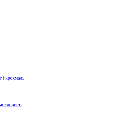
т і крохмаль
мисловості