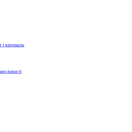
т і крохмаль
мисловості