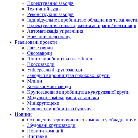
Проектування заводів
Технічний аудит
Реконструкція заводів
Індивідуальне виробництво обладнання та запчасти
Проектування і налагодження аспірації / вентиляції
Автоматизація управління
Навчання персоналу
Реалізовані проекти
Гречезаводи
Овсозаводи
Лінії з виробництва пластівців
Просозаводи
Універсальні крупозаводи
Заводи з виробництва горохової крупи
Млини
Комбікормові заводи
Крупозаводи з виробництва кукурудзяної крупи
Модульні комбікормові установки
Мінікрупоцехи
Заводи з виробництва булгуру
Новини
Оснащення зерноочисного комплексу обладнанн
Збудовані крупозаводи
Новини компанії
Виставки