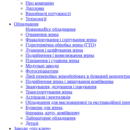
Про компанію
Дипломи
Виробничі потужності
Технології
Обладнання
Новинки
Все обладнання
Очищення зерна
Фракціонування і сортування зерна
Гідротермічна обробка зерна (ГТО)
Лущення і шліфування зерна
Подрібнення і вимелювання зерна
Плющення і сушіння зерна
Модульні заводи
Фотосепаратори
Лінії переробки зернобобових в білковий концентра
Подрібнення зерна і змішування комбікорма
Зважування, дозування і пакування
Транспортування зерна
Аспірація і вентиляція
Обладнання для масложирової та екстракційної про
Бункери для зерна,
борошна, круп, комбікорму
Лабораторне обладнання
Деталі
Заводи «під ключ»