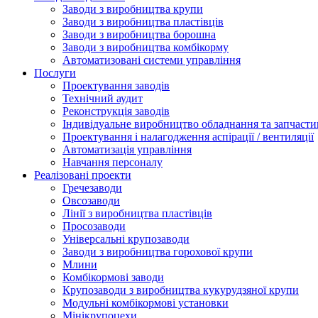
Заводи з виробництва крупи
Заводи з виробництва пластівців
Заводи з виробництва борошна
Заводи з виробництва комбікорму
Автоматизовані системи управління
Послуги
Проектування заводів
Технічний аудит
Реконструкція заводів
Індивідуальне виробництво обладнання та запчасти
Проектування і налагодження аспірації / вентиляції
Автоматизація управління
Навчання персоналу
Реалізовані проекти
Гречезаводи
Овсозаводи
Лінії з виробництва пластівців
Просозаводи
Універсальні крупозаводи
Заводи з виробництва горохової крупи
Млини
Комбікормові заводи
Крупозаводи з виробництва кукурудзяної крупи
Модульні комбікормові установки
Мінікрупоцехи