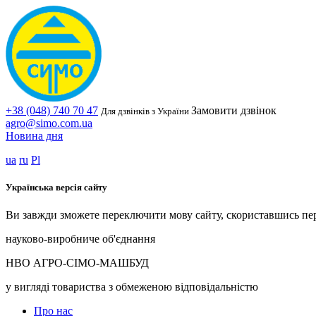
+38 (048) 740 70 47
Замовити дзвінок
Для дзвінків з України
agro@simo.com.ua
Новина дня
ua
ru
Pl
Українська версія сайту
Ви завжди зможете переключити мову сайту, скориставшись пе
науково-виробниче об'єднання
НВО АГРО-СІМО-МАШБУД
у вигляді товариства з обмеженою відповідальністю
Про нас