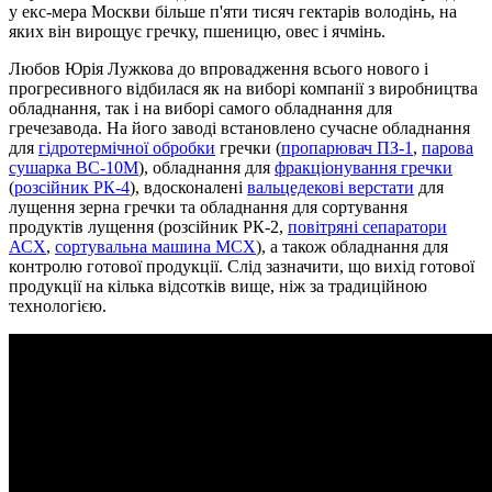
у екс-мера Москви більше п'яти тисяч гектарів володінь, на
яких він вирощує гречку, пшеницю, овес і ячмінь.
Любов Юрія Лужкова до впровадження всього нового і
прогресивного відбилася як на виборі компанії з виробництва
обладнання, так і на виборі самого обладнання для
гречезавода. На його заводі встановлено сучасне обладнання
для
гідротермічної обробки
гречки (
пропарювач ПЗ-1
,
парова
сушарка ВС-10М
), обладнання для
фракціонування гречки
(
розсійник РК-4
), вдосконалені
вальцедекові верстати
для
лущення зерна гречки та обладнання для сортування
продуктів лущення (розсійник РК-2,
повітряні сепаратори
АСХ
,
сортувальна машина МСХ
), а також обладнання для
контролю готової продукції. Слід зазначити, що вихід готової
продукції на кілька відсотків вище, ніж за традиційною
технологією.