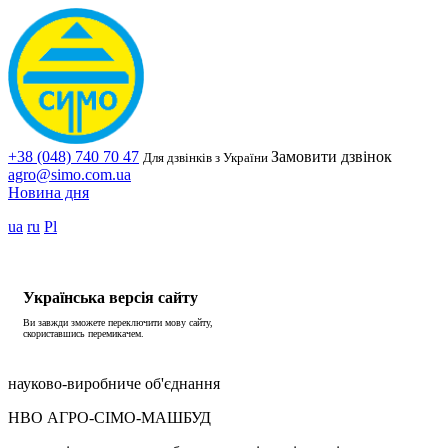
+38 (048) 740 70 47
Замовити дзвінок
Для дзвінків з України
agro@simo.com.ua
Новина дня
ua
ru
Pl
Українська версія сайту
Ви завжди зможете переключити мову сайту,
скориставшись перемикачем.
науково-виробниче об'єднання
НВО АГРО-СІМО-МАШБУД