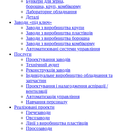
Бункери для зерна,
борошна, круп, комбікорму
Лабораторне обладнання
Деталі
Заводи «під ключ»
Заводи з виробництва крупи
Заводи з виробництва пластівців
Заводи з виробництва борошна
Заводи з виробництва комбікорму
Автоматизовані системи управління
Послуги
Проектування заводів
Технічний аудит
Реконструкція заводів
Індивідуальне виробництво обладнання та
запчастин
Проектування і налагодження аспірації /
вентиляції
Автоматизація управління
Навчання персоналу
Реалізовані проекти
Гречезаводи
Овсозаводи
Лінії з виробництва пластівців
Просозаводи