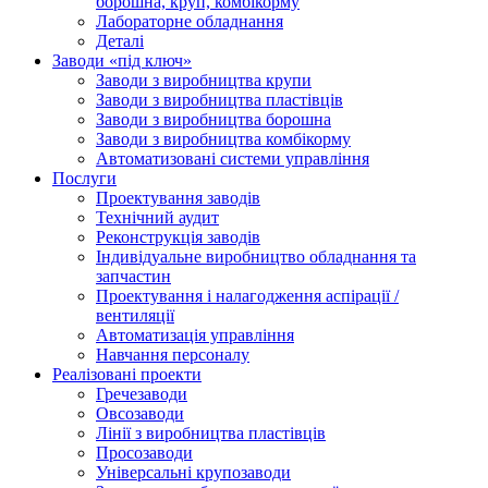
борошна, круп, комбікорму
Лабораторне обладнання
Деталі
Заводи «під ключ»
Заводи з виробництва крупи
Заводи з виробництва пластівців
Заводи з виробництва борошна
Заводи з виробництва комбікорму
Автоматизовані системи управління
Послуги
Проектування заводів
Технічний аудит
Реконструкція заводів
Індивідуальне виробництво обладнання та
запчастин
Проектування і налагодження аспірації /
вентиляції
Автоматизація управління
Навчання персоналу
Реалізовані проекти
Гречезаводи
Овсозаводи
Лінії з виробництва пластівців
Просозаводи
Універсальні крупозаводи