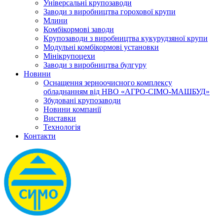
Універсальні крупозаводи
Заводи з виробництва горохової крупи
Млини
Комбікормові заводи
Крупозаводи з виробництва кукурудзяної крупи
Модульні комбікормові установки
Мінікрупоцехи
Заводи з виробництва булгуру
Новини
Оснащення зерноочисного комплексу
обладнанням від НВО «АГРО-СІМО-МАШБУД»
Збудовані крупозаводи
Новини компанії
Виставки
Технологія
Контакти