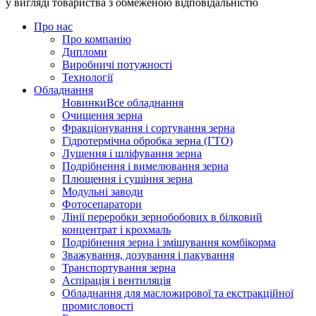
у вигляді товариства з обмеженою відповідальністю
Про нас
Про компанію
Дипломи
Виробничі потужності
Технології
Обладнання
Новинки
Все обладнання
Очищення зерна
Фракціонування і сортування зерна
Гідротермічна обробка зерна (ГТО)
Лущення і шліфування зерна
Подрібнення і вимелювання зерна
Плющення і сушіння зерна
Модульні заводи
Фотосепаратори
Лінії переробки зернобобових в білковий
концентрат і крохмаль
Подрібнення зерна і змішування комбікорма
Зважування, дозування і пакування
Транспортування зерна
Аспірація і вентиляція
Обладнання для масложирової та екстракційної
промисловості