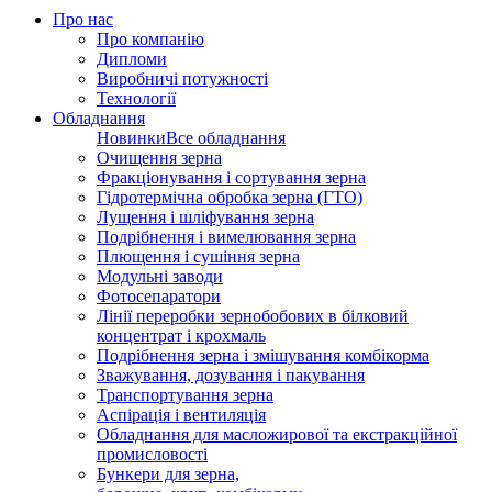
Про нас
Про компанію
Дипломи
Виробничі потужності
Технології
Обладнання
Новинки
Все обладнання
Очищення зерна
Фракціонування і сортування зерна
Гідротермічна обробка зерна (ГТО)
Лущення і шліфування зерна
Подрібнення і вимелювання зерна
Плющення і сушіння зерна
Модульні заводи
Фотосепаратори
Лінії переробки зернобобових в білковий
концентрат і крохмаль
Подрібнення зерна і змішування комбікорма
Зважування, дозування і пакування
Транспортування зерна
Аспірація і вентиляція
Обладнання для масложирової та екстракційної
промисловості
Бункери для зерна,