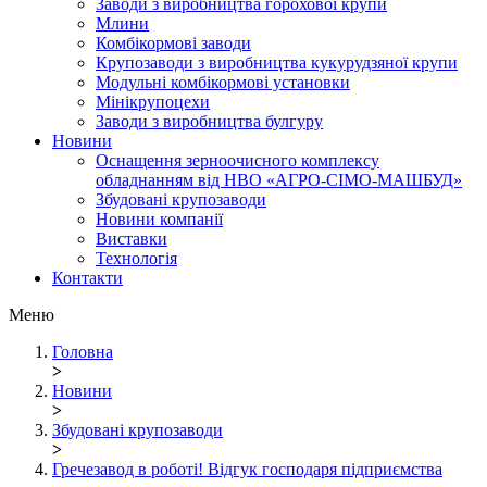
Заводи з виробництва горохової крупи
Млини
Комбікормові заводи
Крупозаводи з виробництва кукурудзяної крупи
Модульні комбікормові установки
Мінікрупоцехи
Заводи з виробництва булгуру
Новини
Оснащення зерноочисного комплексу
обладнанням від НВО «АГРО-СІМО-МАШБУД»
Збудовані крупозаводи
Новини компанії
Виставки
Технологія
Контакти
Меню
Головна
>
Новини
>
Збудовані крупозаводи
>
Гречезавод в роботі! Відгук господаря підприємства