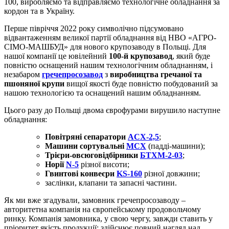
100, виробляємо та відправляємо технологічне обладнання за
кордон та в Україну.
Перше півріччя 2022 року символічно підсумовано
відвантаженням великої партії обладнання від НВО «АГРО-
СІМО-МАШБУД» для нового крупозаводу в Польщі. Для
нашої компанії це ювілейний
100-й крупозавод
, який буде
повністю оснащений нашим технологічним обладнанням, і
незабаром
гречепросозавод
з
виробництва гречаної та
пшоняної крупи
вищої якості буде повністю побудований за
нашою технологією та оснащений нашим обладнанням.
Цього разу до Польщі двома єврофурами вирушило наступне
обладнання:
Повітряні сепаратори
AСХ-2,5
;
Машини сортувальні
МСХ
(падді-машини);
Трієри-овсюговідбірники
БТХМ-2-03
;
Норії
N-5
різної висоти;
Гвинтові конвеєри
KS-160
різної довжини;
заслінки, клапани та запасні частини.
Як ми вже згадували, замовник гречепросозаводу –
авторитетна компанія на європейському продовольчому
ринку. Компанія замовника, у свою чергу, завжди ставить у
пріоритет якість продукції: здійснює повний нагляд над