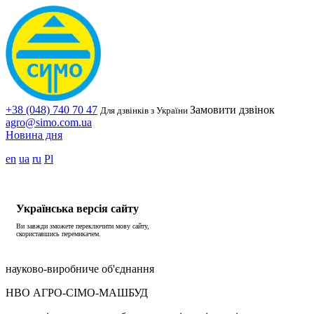
+38 (048) 740 70 47
Замовити дзвінок
Для дзвінків з України
agro@simo.com.ua
Новина дня
en
ua
ru
Pl
Українська версія сайту
Ви завжди зможете переключити мову сайту,
скориставшись перемикачем.
науково-виробниче об'єднання
НВО АГРО-СІМО-МАШБУД