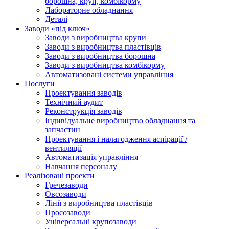
борошна, круп, комбікорму
Лабораторне обладнання
Деталі
Заводи «під ключ»
Заводи з виробництва крупи
Заводи з виробництва пластівців
Заводи з виробництва борошна
Заводи з виробництва комбікорму
Автоматизовані системи управління
Послуги
Проектування заводів
Технічний аудит
Реконструкція заводів
Індивідуальне виробництво обладнання та
запчастин
Проектування і налагодження аспірації /
вентиляції
Автоматизація управління
Навчання персоналу
Реалізовані проекти
Гречезаводи
Овсозаводи
Лінії з виробництва пластівців
Просозаводи
Універсальні крупозаводи