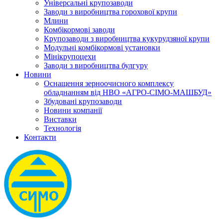
Універсальні крупозаводи
Заводи з виробництва горохової крупи
Млини
Комбікормові заводи
Крупозаводи з виробництва кукурудзяної крупи
Модульні комбікормові установки
Мінікрупоцехи
Заводи з виробництва булгуру
Новини
Оснащення зерноочисного комплексу
обладнанням від НВО «АГРО-СІМО-МАШБУД»
Збудовані крупозаводи
Новини компанії
Виставки
Технологія
Контакти