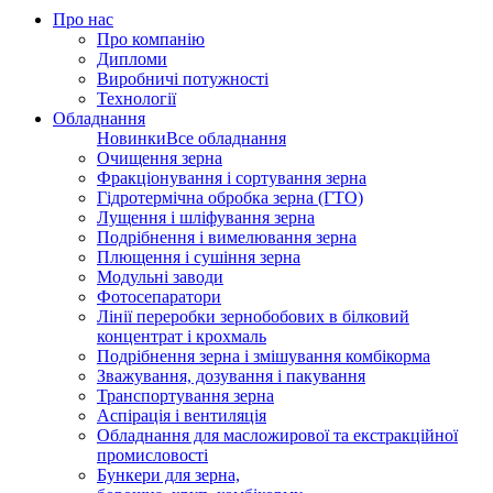
Про нас
Про компанію
Дипломи
Виробничі потужності
Технології
Обладнання
Новинки
Все обладнання
Очищення зерна
Фракціонування і сортування зерна
Гідротермічна обробка зерна (ГТО)
Лущення і шліфування зерна
Подрібнення і вимелювання зерна
Плющення і сушіння зерна
Модульні заводи
Фотосепаратори
Лінії переробки зернобобових в білковий
концентрат і крохмаль
Подрібнення зерна і змішування комбікорма
Зважування, дозування і пакування
Транспортування зерна
Аспірація і вентиляція
Обладнання для масложирової та екстракційної
промисловості
Бункери для зерна,