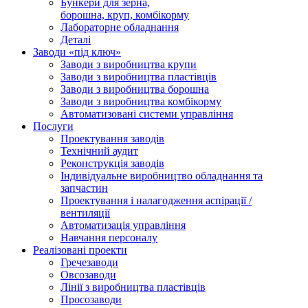
Бункери для зерна,
борошна, круп, комбікорму
Лабораторне обладнання
Деталі
Заводи «під ключ»
Заводи з виробництва крупи
Заводи з виробництва пластівців
Заводи з виробництва борошна
Заводи з виробництва комбікорму
Автоматизовані системи управління
Послуги
Проектування заводів
Технічний аудит
Реконструкція заводів
Індивідуальне виробництво обладнання та
запчастин
Проектування і налагодження аспірації /
вентиляції
Автоматизація управління
Навчання персоналу
Реалізовані проекти
Гречезаводи
Овсозаводи
Лінії з виробництва пластівців
Просозаводи