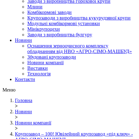
Заводи з виробництва горохової крупи
Млини
Комбікормові заводи
Крупозаводи з виробництва кукурудзяної крупи
Модульні комбікормові установки
Мінікрупоцехи
Заводи з виробництва булгуру
Новини
Оснащення зерноочисного комплексу
обладнанням від НВО «АГРО-СІМО-МАШБУД»
Збудовані крупозаводи
Новини компанії
Виставки
Технологія
Контакти
Меню
Головна
>
Новини
>
Новини компанії
>
Крупозавод – 100! Ювілейний крупозавод «під ключ» -