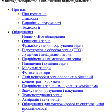
у вигляді товариства з обмеженою відповідальністю
Про нас
Про компанію
Дипломи
Виробничі потужності
Технології
Обладнання
Новинки
Все обладнання
Очищення зерна
Фракціонування і сортування зерна
Гідротермічна обробка зерна (ГТО)
Лущення і шліфування зерна
Подрібнення і вимелювання зерна
Плющення і сушіння зерна
Модульні заводи
Фотосепаратори
Лінії переробки зернобобових в білковий
концентрат і крохмаль
Подрібнення зерна і змішування комбікорма
Зважування, дозування і пакування
Транспортування зерна
Аспірація і вентиляція
Обладнання для масложирової та екстракційної
промисловості