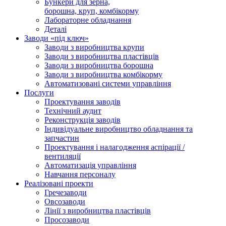
Бункери для зерна,
борошна, круп, комбікорму
Лабораторне обладнання
Деталі
Заводи «під ключ»
Заводи з виробництва крупи
Заводи з виробництва пластівців
Заводи з виробництва борошна
Заводи з виробництва комбікорму
Автоматизовані системи управління
Послуги
Проектування заводів
Технічний аудит
Реконструкція заводів
Індивідуальне виробництво обладнання та
запчастин
Проектування і налагодження аспірації /
вентиляції
Автоматизація управління
Навчання персоналу
Реалізовані проекти
Гречезаводи
Овсозаводи
Лінії з виробництва пластівців
Просозаводи