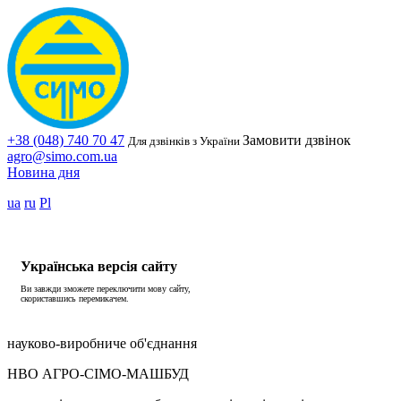
+38 (048) 740 70 47
Замовити дзвінок
Для дзвінків з України
agro@simo.com.ua
Новина дня
ua
ru
Pl
Українська версія сайту
Ви завжди зможете переключити мову сайту,
скориставшись перемикачем.
науково-виробниче об'єднання
НВО АГРО-СІМО-МАШБУД