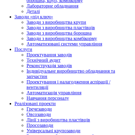
борошна, круп, комбікорму
Лабораторне обладнання
Деталі
Заводи «під ключ»
Заводи з виробництва крупи
Заводи з виробництва пластівців
Заводи з виробництва борошна
Заводи з виробництва комбікорму
Автоматизовані системи управління
Послуги
Проектування заводів
Технічний аудит
Реконструкція заводів
Індивідуальне виробництво обладнання та
запчастин
Проектування і налагодження аспірації /
вентиляції
Автоматизація управління
Навчання персоналу
Реалізовані проекти
Гречезаводи
Овсозаводи
Лінії з виробництва пластівців
Просозаводи
Універсальні крупозаводи