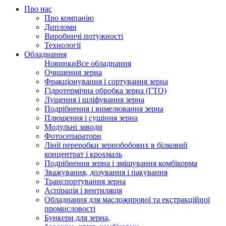
Про нас
Про компанію
Дипломи
Виробничі потужності
Технології
Обладнання
Новинки
Все обладнання
Очищення зерна
Фракціонування і сортування зерна
Гідротермічна обробка зерна (ГТО)
Лущення і шліфування зерна
Подрібнення і вимелювання зерна
Плющення і сушіння зерна
Модульні заводи
Фотосепаратори
Лінії переробки зернобобових в білковий
концентрат і крохмаль
Подрібнення зерна і змішування комбікорма
Зважування, дозування і пакування
Транспортування зерна
Аспірація і вентиляція
Обладнання для масложирової та екстракційної
промисловості
Бункери для зерна,