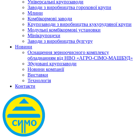
Універсальні крупозаводи
Заводи з виробництва горохової крупи
Млини
Комбікормові заводи
Крупозаводи з виробництва кукурудзяної крупи
Модульні комбікормові установки
Мінікрупоцехи
Заводи з виробництва булгуру
Новини
Оснащення зерноочисного комплексу
обладнанням від НВО «АГРО-СІМО-МАШБУД»
Збудовані крупозаводи
Новини компанії
Виставки
Технологія
Контакти