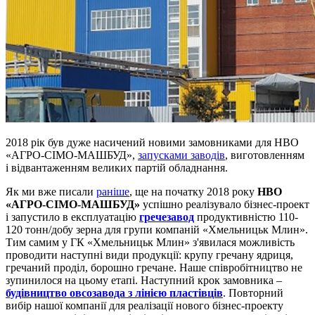
2018 рік був дуже насичений новими замовниками для НВО
«АГРО-СІМО-МАШБУД»,
запусками заводів
, виготовленням
і відвантаженням великих партій обладнання.
Як ми вже писали
раніше
, ще на початку 2018 року
НВО
«АГРО-СІМО-МАШБУД»
успішно реалізувало бізнес-проект
і запустило в експлуатацію
гречезавод
продуктивністю 110-
120 тонн/добу зерна для групи компаній «Хмельницьк Млин».
Тим самим у ГК «Хмельницьк Млин» з'явилася можливість
проводити наступні види продукції: крупу гречану ядриця,
гречаний проділ, борошно гречане. Наше співробітництво не
зупинилося на цьому етапі. Наступний крок замовника –
будівництво овсозавода з лінією пластівців
. Повторний
вибір нашої компанії для реалізації нового бізнес-проекту