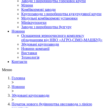
Заводи з виробництва горохової крупи
Млини
Комбікормові заводи
Крупозаводи з виробництва кукурудзяної крупи
Модульні комбікормові установки
Мінікрупоцехи
Заводи з виробництва булгуру
Новини
Оснащення зерноочисного комплексу
обладнанням від НВО «АГРО-СІМО-МАШБУД»
Збудовані крупозаводи
Новини компанії
Виставки
Технологія
Контакти
Меню
Головна
>
Новини
>
Збудовані крупозаводи
>
Початок нового будівництва овсозавода з лінією