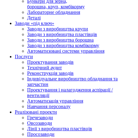
Бункери для зерна,
борошна, круп, комбікорму
Лабораторне обладнання
Деталі
Заводи «під ключ»
Заводи з виробництва крупи
Заводи з виробництва пластівців
Заводи з виробництва борошна
Заводи з виробництва комбікорму
Автоматизовані системи управління
Послуги
Проектування заводів
Технічний аудит
Реконструкція заводів
Індивідуальне виробництво обладнання та
запчастин
Проектування і налагодження аспірації /
вентиляції
Автоматизація управління
Навчання персоналу
Реалізовані проекти
Гречезаводи
Овсозаводи
Лінії з виробництва пластівців
Просозаводи