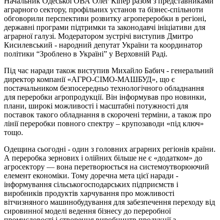
Начальник Одеської ОВА Олег Кіпер разом з представниками
аграрного сектору, профільних установ та бізнес-спільноти
обговорили перспективи розвитку агропереробки в регіоні,
державні програми підтримки та законодавчі ініціативи для
аграрної галузі. Модератором зустрічі виступив Дмитро
Кисилевський - народний депутат України та координатор
політики “Зроблено в Україні” у Верховній Раді.
Під час наради також виступив Михайло Бабич - генеральний
директор компанії «АГРО-СІМО-МАШБУД», що є
постачальником безпосередньо технологічного обладнання
для переробки агропродукції. Він інформував про новинки,
плани, широкі можливості і масштабні потужності для
поставок такого обладнання в скорочені терміни, а також про
лінії переробки повного спектру – крупозаводи «під ключ»
тощо.
Одещина сьогодні - один з головних аграрних регіонів країни.
А переробка зернових і олійних більше не є «додатком» до
агросектору — вона перетворюється на системоутворюючий
елемент економіки. Тому доречна мета цієї наради -
інформування сільськогосподарських підприємств і
виробників продуктів харчування про можливості
вітчизняного машинобудування для забезпечення переходу від
сировинної моделі ведення бізнесу до переробної
промисловості і створення виробництв продукції з