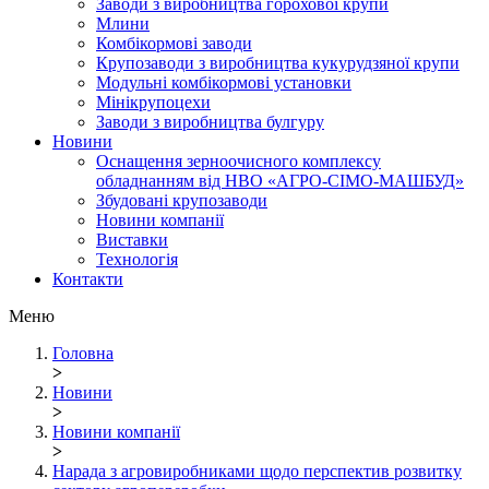
Заводи з виробництва горохової крупи
Млини
Комбікормові заводи
Крупозаводи з виробництва кукурудзяної крупи
Модульні комбікормові установки
Мінікрупоцехи
Заводи з виробництва булгуру
Новини
Оснащення зерноочисного комплексу
обладнанням від НВО «АГРО-СІМО-МАШБУД»
Збудовані крупозаводи
Новини компанії
Виставки
Технологія
Контакти
Меню
Головна
>
Новини
>
Новини компанії
>
Нарада з агровиробниками щодо перспектив розвитку