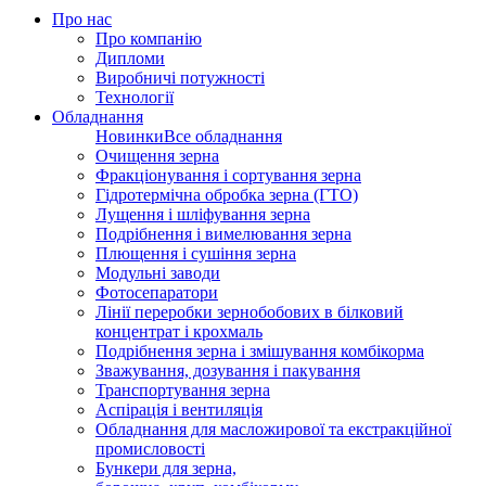
Про нас
Про компанію
Дипломи
Виробничі потужності
Технології
Обладнання
Новинки
Все обладнання
Очищення зерна
Фракціонування і сортування зерна
Гідротермічна обробка зерна (ГТО)
Лущення і шліфування зерна
Подрібнення і вимелювання зерна
Плющення і сушіння зерна
Модульні заводи
Фотосепаратори
Лінії переробки зернобобових в білковий
концентрат і крохмаль
Подрібнення зерна і змішування комбікорма
Зважування, дозування і пакування
Транспортування зерна
Аспірація і вентиляція
Обладнання для масложирової та екстракційної
промисловості
Бункери для зерна,