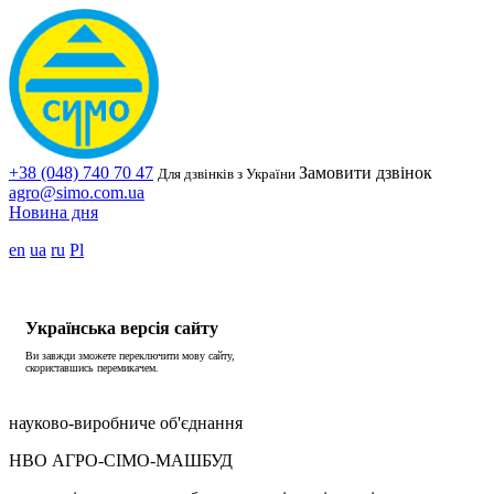
+38 (048) 740 70 47
Замовити дзвінок
Для дзвінків з України
agro@simo.com.ua
Новина дня
en
ua
ru
Pl
Українська версія сайту
Ви завжди зможете переключити мову сайту,
скориставшись перемикачем.
науково-виробниче об'єднання
НВО АГРО-СІМО-МАШБУД