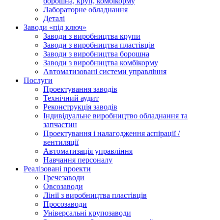
борошна, круп, комбікорму
Лабораторне обладнання
Деталі
Заводи «під ключ»
Заводи з виробництва крупи
Заводи з виробництва пластівців
Заводи з виробництва борошна
Заводи з виробництва комбікорму
Автоматизовані системи управління
Послуги
Проектування заводів
Технічний аудит
Реконструкція заводів
Індивідуальне виробництво обладнання та
запчастин
Проектування і налагодження аспірації /
вентиляції
Автоматизація управління
Навчання персоналу
Реалізовані проекти
Гречезаводи
Овсозаводи
Лінії з виробництва пластівців
Просозаводи
Універсальні крупозаводи