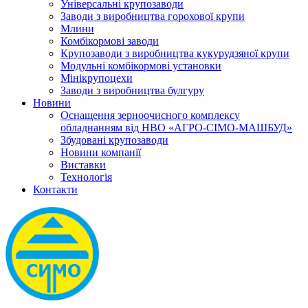
Універсальні крупозаводи
Заводи з виробництва горохової крупи
Млини
Комбікормові заводи
Крупозаводи з виробництва кукурудзяної крупи
Модульні комбікормові установки
Мінікрупоцехи
Заводи з виробництва булгуру
Новини
Оснащення зерноочисного комплексу
обладнанням від НВО «АГРО-СІМО-МАШБУД»
Збудовані крупозаводи
Новини компанії
Виставки
Технологія
Контакти