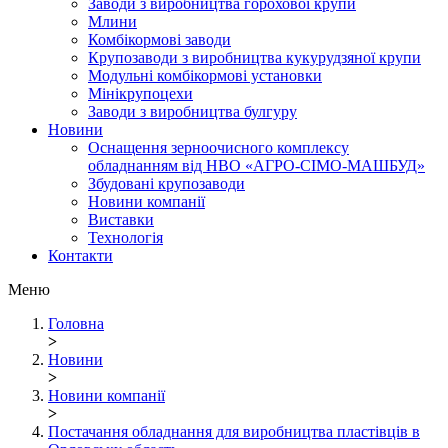
Заводи з виробництва горохової крупи
Млини
Комбікормові заводи
Крупозаводи з виробництва кукурудзяної крупи
Модульні комбікормові установки
Мінікрупоцехи
Заводи з виробництва булгуру
Новини
Оснащення зерноочисного комплексу
обладнанням від НВО «АГРО-СІМО-МАШБУД»
Збудовані крупозаводи
Новини компанії
Виставки
Технологія
Контакти
Меню
Головна
>
Новини
>
Новини компанії
>
Постачання обладнання для виробництва пластівців в