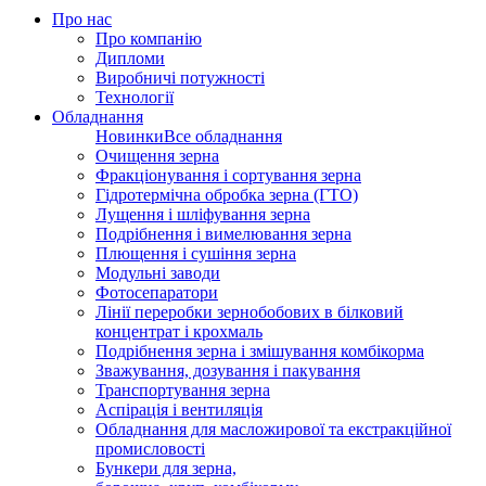
Про нас
Про компанію
Дипломи
Виробничі потужності
Технології
Обладнання
Новинки
Все обладнання
Очищення зерна
Фракціонування і сортування зерна
Гідротермічна обробка зерна (ГТО)
Лущення і шліфування зерна
Подрібнення і вимелювання зерна
Плющення і сушіння зерна
Модульні заводи
Фотосепаратори
Лінії переробки зернобобових в білковий
концентрат і крохмаль
Подрібнення зерна і змішування комбікорма
Зважування, дозування і пакування
Транспортування зерна
Аспірація і вентиляція
Обладнання для масложирової та екстракційної
промисловості
Бункери для зерна,