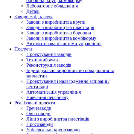
борошна, круп, комбікорму
Лабораторне обладнання
Деталі
Заводи «під ключ»
Заводи з виробництва крупи
Заводи з виробництва пластівців
Заводи з виробництва борошна
Заводи з виробництва комбікорму
Автоматизовані системи управління
Послуги
Проектування заводів
Технічний аудит
Реконструкція заводів
Індивідуальне виробництво обладнання та
запчастин
Проектування і налагодження аспірації /
вентиляції
Автоматизація управління
Навчання персоналу
Реалізовані проекти
Гречезаводи
Овсозаводи
Лінії з виробництва пластівців
Просозаводи
Універсальні крупозаводи