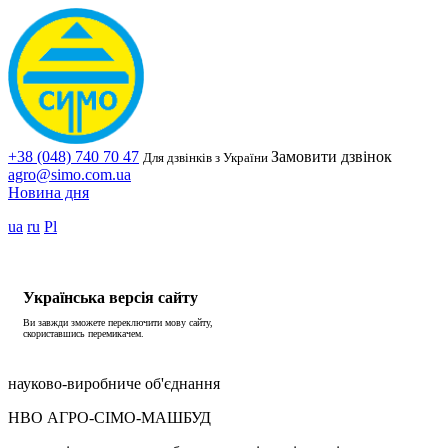
+38 (048) 740 70 47
Замовити дзвінок
Для дзвінків з України
agro@simo.com.ua
Новина дня
ua
ru
Pl
Українська версія сайту
Ви завжди зможете переключити мову сайту,
скориставшись перемикачем.
науково-виробниче об'єднання
НВО АГРО-СІМО-МАШБУД