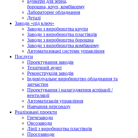
Бункери для зерна,
борошна, круп, комбікорму
Лабораторне обладнання
Деталі
Заводи «під ключ»
Заводи з виробництва крупи
Заводи з виробництва пластівців
Заводи з виробництва борошна
Заводи з виробництва комбікорму
Автоматизовані системи управління
Послуги
Проектування заводів
Технічний аудит
Реконструкція заводів
Індивідуальне виробництво обладнання та
запчастин
Проектування і налагодження аспірації /
вентиляції
Автоматизація управління
Навчання персоналу
Реалізовані проекти
Гречезаводи
Овсозаводи
Лінії з виробництва пластівців
Просозаводи