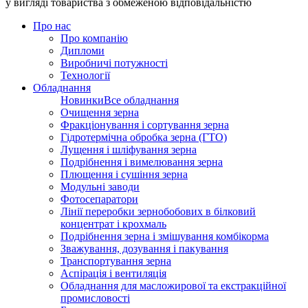
у вигляді товариства з обмеженою відповідальністю
Про нас
Про компанію
Дипломи
Виробничі потужності
Технології
Обладнання
Новинки
Все обладнання
Очищення зерна
Фракціонування і сортування зерна
Гідротермічна обробка зерна (ГТО)
Лущення і шліфування зерна
Подрібнення і вимелювання зерна
Плющення і сушіння зерна
Модульні заводи
Фотосепаратори
Лінії переробки зернобобових в білковий
концентрат і крохмаль
Подрібнення зерна і змішування комбікорма
Зважування, дозування і пакування
Транспортування зерна
Аспірація і вентиляція
Обладнання для масложирової та екстракційної
промисловості