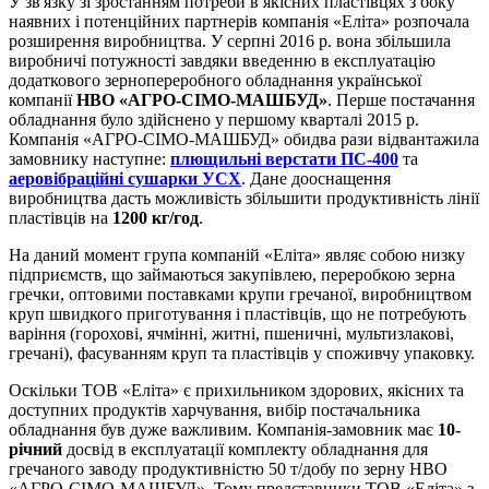
У зв'язку зі зростанням потреби в якісних пластівцях з боку
наявних і потенційних партнерів компанія «Еліта» розпочала
розширення виробництва. У серпні 2016 р. вона збільшила
виробничі потужності завдяки введенню в експлуатацію
додаткового зернопереробного обладнання української
компанії
НВО «АГРО-СІМО-МАШБУД»
. Перше постачання
обладнання було здійснено у першому кварталі 2015 р.
Компанія «АГРО-СІМО-МАШБУД» обидва рази відвантажила
замовнику наступне:
плющильні верстати ПС-400
та
аеровібраційні сушарки УСХ
. Дане дооснащення
виробництва дасть можливість збільшити продуктивність лінії
пластівців на
1200 кг/год
.
На даний момент група компаній «Еліта» являє собою низку
підприємств, що займаються закупівлею, переробкою зерна
гречки, оптовими поставками крупи гречаної, виробництвом
круп швидкого приготування і пластівців, що не потребують
варіння (горохові, ячмінні, житні, пшеничні, мультизлакові,
гречані), фасуванням круп та пластівців у споживчу упаковку.
Оскільки ТОВ «Еліта» є прихильником здорових, якісних та
доступних продуктів харчування, вибір постачальника
обладнання був дуже важливим. Компанія-замовник має
10-
річний
досвід в експлуатації комплекту обладнання для
гречаного заводу продуктивністю 50 т/добу по зерну НВО
«АГРО-СІМО-МАШБУД». Тому представники ТОВ «Еліта» з