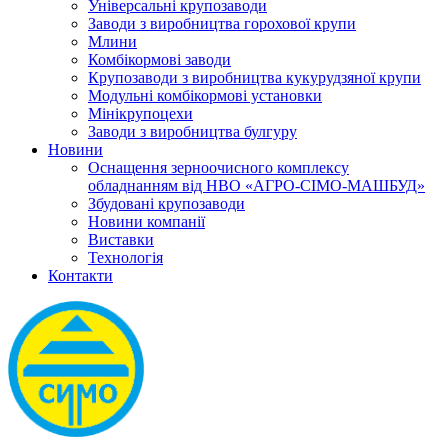
Універсальні крупозаводи
Заводи з виробництва горохової крупи
Млини
Комбікормові заводи
Крупозаводи з виробництва кукурудзяної крупи
Модульні комбікормові установки
Мінікрупоцехи
Заводи з виробництва булгуру
Новини
Оснащення зерноочисного комплексу
обладнанням від НВО «АГРО-СІМО-МАШБУД»
Збудовані крупозаводи
Новини компанії
Виставки
Технологія
Контакти