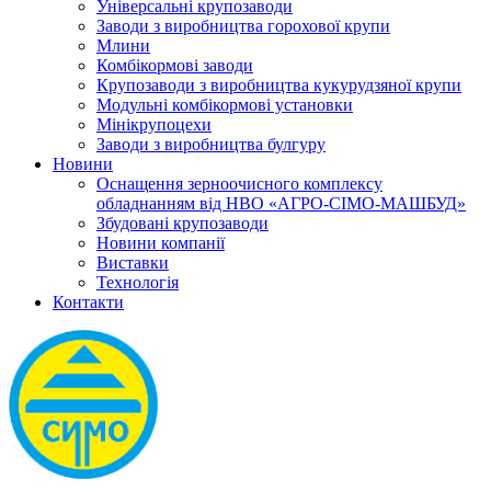
Універсальні крупозаводи
Заводи з виробництва горохової крупи
Млини
Комбікормові заводи
Крупозаводи з виробництва кукурудзяної крупи
Модульні комбікормові установки
Мінікрупоцехи
Заводи з виробництва булгуру
Новини
Оснащення зерноочисного комплексу
обладнанням від НВО «АГРО-СІМО-МАШБУД»
Збудовані крупозаводи
Новини компанії
Виставки
Технологія
Контакти