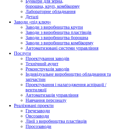
Бункери для зерна,
борошна, круп, комбікорму
Лабораторне обладнання
Деталі
Заводи «під ключ»
Заводи з виробництва крупи
Заводи з виробництва пластівців
Заводи з виробництва борошна
Заводи з виробництва комбікорму
Автоматизовані системи управління
Послуги
Проектування заводів
Технічний аудит
Реконструкція заводів
Індивідуальне виробництво обладнання та
запчастин
Проектування і налагодження аспірації /
вентиляції
Автоматизація управління
Навчання персоналу
Реалізовані проекти
Гречезаводи
Овсозаводи
Лінії з виробництва пластівців
Просозаводи