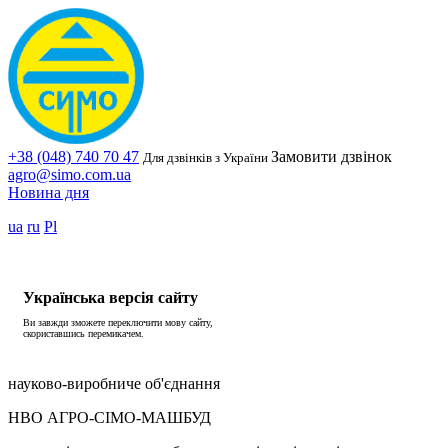
+38 (048) 740 70 47
Замовити дзвінок
Для дзвінків з України
agro@simo.com.ua
Новина дня
ua
ru
Pl
Українська версія сайту
Ви завжди зможете переключити мову сайту,
скориставшись перемикачем.
науково-виробниче об'єднання
НВО АГРО-СІМО-МАШБУД