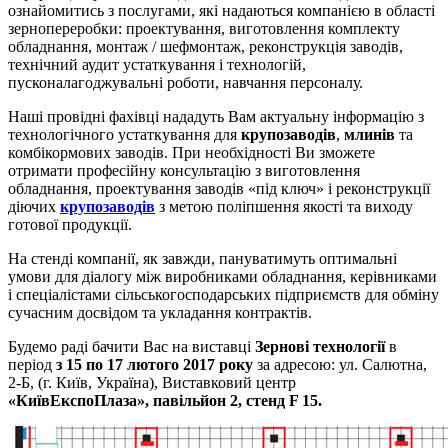
ознайомитись з послугами, які надаються компанією в області
зернопереробки: проектування, виготовлення комплекту
обладнання, монтаж / шефмонтаж, реконструкція заводів,
технічний аудит устаткування і технологій,
пусконалагоджувальні роботи, навчання персоналу.
Наші провідні фахівці нададуть Вам актуальну інформацію з
технологічного устаткування для
крупозаводів
,
млинів
та
комбікормових заводів. При необхідності Ви зможете
отримати професійну консультацію з виготовлення
обладнання, проектування заводів «під ключ» і реконструкції
діючих
крупозаводів
з метою поліпшення якості та виходу
готової продукції.
На стенді компанії, як завжди, пануватимуть оптимальні
умови для діалогу між виробниками обладнання, керівниками
і спеціалістами сільськогосподарських підприємств для обміну
сучасним досвідом та укладання контрактів.
Будемо раді бачити Вас на виставці
Зернові технології
в
період
з 15 по 17 лютого 2017 року
за адресою: ул. Салютна,
2-Б, (г. Київ, Україна), Виставковий центр
«КиївЕкспоПлаза», павільйон 2, стенд F 15.