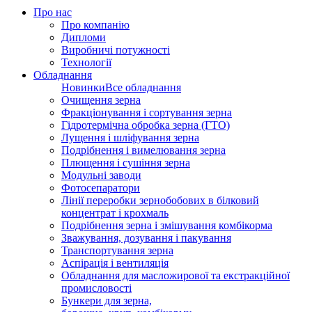
Про нас
Про компанію
Дипломи
Виробничі потужності
Технології
Обладнання
Новинки
Все обладнання
Очищення зерна
Фракціонування і сортування зерна
Гідротермічна обробка зерна (ГТО)
Лущення і шліфування зерна
Подрібнення і вимелювання зерна
Плющення і сушіння зерна
Модульні заводи
Фотосепаратори
Лінії переробки зернобобових в білковий
концентрат і крохмаль
Подрібнення зерна і змішування комбікорма
Зважування, дозування і пакування
Транспортування зерна
Аспірація і вентиляція
Обладнання для масложирової та екстракційної
промисловості
Бункери для зерна,