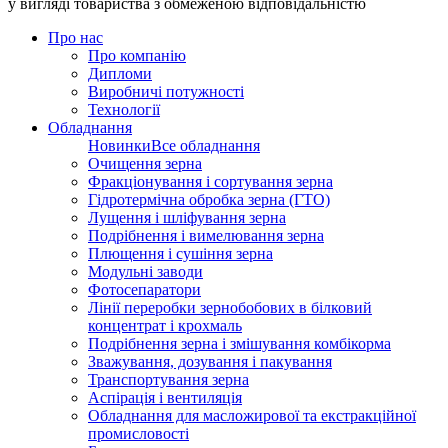
у вигляді товариства з обмеженою відповідальністю
Про нас
Про компанію
Дипломи
Виробничі потужності
Технології
Обладнання
Новинки
Все обладнання
Очищення зерна
Фракціонування і сортування зерна
Гідротермічна обробка зерна (ГТО)
Лущення і шліфування зерна
Подрібнення і вимелювання зерна
Плющення і сушіння зерна
Модульні заводи
Фотосепаратори
Лінії переробки зернобобових в білковий
концентрат і крохмаль
Подрібнення зерна і змішування комбікорма
Зважування, дозування і пакування
Транспортування зерна
Аспірація і вентиляція
Обладнання для масложирової та екстракційної
промисловості