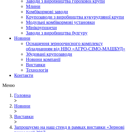
Заводи з виробництва горохової крупи
Млини
Комбікормові заводи
Крупозаводи з виробництва кукурудзяної крупи
Модульні комбікормові установки
Мінікрупоцехи
Заводи з виробництва булгуру
Новини
Оснащення зерноочисного комплексу
обладнанням від НВО «АГРО-СІМО-МАШБУД»
Збудовані крупозаводи
Новини компанії
Виставки
Технологія
Контакти
Меню
Головна
>
Новини
>
Виставки
>
Запрошуємо на наш стенд в рамках виставки «Зернові