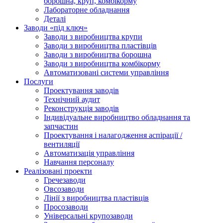
борошна, круп, комбікорму
Лабораторне обладнання
Деталі
Заводи «під ключ»
Заводи з виробництва крупи
Заводи з виробництва пластівців
Заводи з виробництва борошна
Заводи з виробництва комбікорму
Автоматизовані системи управління
Послуги
Проектування заводів
Технічний аудит
Реконструкція заводів
Індивідуальне виробництво обладнання та
запчастин
Проектування і налагодження аспірації /
вентиляції
Автоматизація управління
Навчання персоналу
Реалізовані проекти
Гречезаводи
Овсозаводи
Лінії з виробництва пластівців
Просозаводи
Універсальні крупозаводи