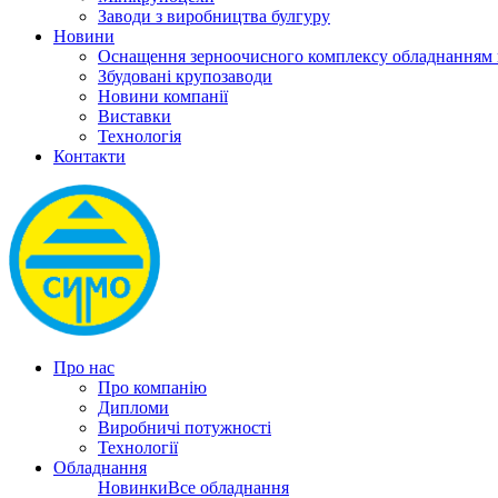
Заводи з виробництва булгуру
Новини
Оснащення зерноочисного комплексу обладнанн
Збудовані крупозаводи
Новини компанії
Виставки
Технологія
Контакти
Про нас
Про компанію
Дипломи
Виробничі потужності
Технології
Обладнання
Новинки
Все обладнання