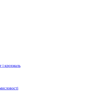
т і крохмаль
мисловості