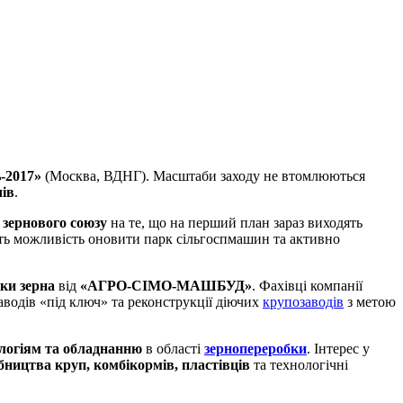
ь-2017»
(Москва, ВДНГ). Масштаби заходу не втомлюються
чів
.
 зернового союзу
на те, що на перший план зараз виходять
ють можливість оновити парк сільгоспмашин та активно
ки зерна
від
«АГРО-СІМО-МАШБУД»
. Фахівці компанії
аводів «під ключ» та реконструкції діючих
крупозаводів
з метою
логіям та обладнанню
в області
зернопереробки
. Інтерес у
ництва круп, комбікормів, пластівців
та технологічні