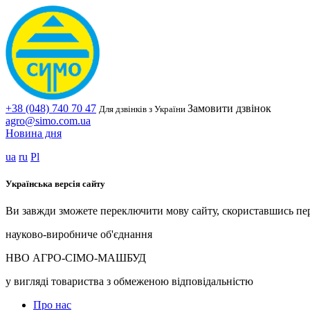
+38 (048) 740 70 47
Замовити дзвінок
Для дзвінків з України
agro@simo.com.ua
Новина дня
ua
ru
Pl
Українська версія сайту
Ви завжди зможете переключити мову сайту, скориставшись пе
науково-виробниче об'єднання
НВО АГРО-СІМО-МАШБУД
у вигляді товариства з обмеженою відповідальністю
Про нас