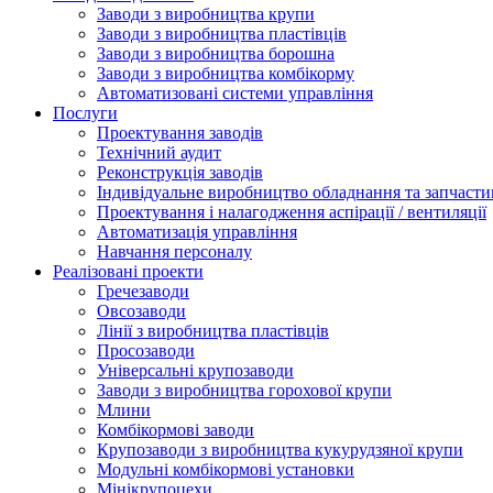
Заводи з виробництва крупи
Заводи з виробництва пластівців
Заводи з виробництва борошна
Заводи з виробництва комбікорму
Автоматизовані системи управління
Послуги
Проектування заводів
Технічний аудит
Реконструкція заводів
Індивідуальне виробництво обладнання та запчасти
Проектування і налагодження аспірації / вентиляції
Автоматизація управління
Навчання персоналу
Реалізовані проекти
Гречезаводи
Овсозаводи
Лінії з виробництва пластівців
Просозаводи
Універсальні крупозаводи
Заводи з виробництва горохової крупи
Млини
Комбікормові заводи
Крупозаводи з виробництва кукурудзяної крупи
Модульні комбікормові установки
Мінікрупоцехи