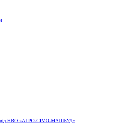
н
ям від НВО «АГРО-СІМО-МАШБУД»