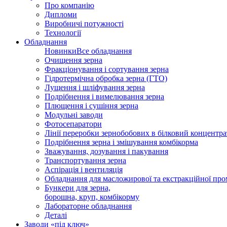
Про компанію
Дипломи
Виробничі потужності
Технології
Обладнання
Новинки
Все обладнання
Очищення зерна
Фракціонування і сортування зерна
Гідротермічна обробка зерна (ГТО)
Лущення і шліфування зерна
Подрібнення і вимелювання зерна
Плющення і сушіння зерна
Модульні заводи
Фотосепаратори
Лінії переробки зернобобових в білковий концентра
Подрібнення зерна і змішування комбікорма
Зважування, дозування і пакування
Транспортування зерна
Аспірація і вентиляція
Обладнання для масложирової та екстракційної про
Бункери для зерна,
борошна, круп, комбікорму
Лабораторне обладнання
Деталі
Заводи «під ключ»