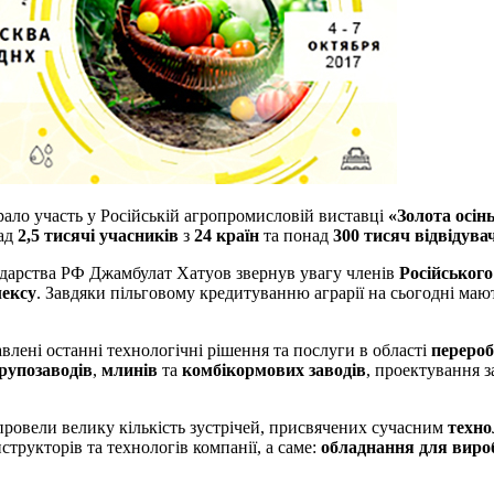
о участь у Російській агропромисловій виставці
«Золота осін
над
2,5 тисячі учасників
з
24 країн
та понад
300 тисяч відвідува
одарства РФ Джамбулат Хатуов звернув увагу членів
Російського
лексу
. Завдяки пільговому кредитуванню аграрії на сьогодні ма
авлені останні технологічні рішення та послуги в області
перероб
рупозаводів
,
млинів
та
комбікормових заводів
, проектування з
вели велику кількість зустрічей, присвячених сучасним
техно
структорів та технологів компанії, а саме:
обладнання для вироб