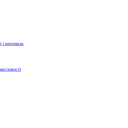
т і крохмаль
мисловості