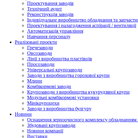
Проектування заводів
Технічний аудит
Реконструкція заводів
Індивідуальне виробництво обладнання та запчасти
Проектування і налагодження аспірації / вентиляції
Автоматизація управління
Навчання персоналу
Реалізовані проекти
Гречезаводи
Овсозаводи
Лінії з виробництва пластівців
Просозаводи
Універсальні крупозаводи
Заводи з виробництва горохової крупи
Млини
Комбікормові заводи
Крупозаводи з виробництва кукурудзяної крупи
Модульні комбікормові установки
Мінікрупоцехи
Заводи з виробництва булгуру
Новини
Оснащення зерноочисного комплексу обладнанн
Збудовані крупозаводи
Новини компанії
Виставки