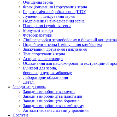
Очищення зерна
Фракціонування і сортування зерна
Гідротермічна обробка зерна (ГТО)
Лущення і шліфування зерна
Подрібнення і вимелювання зерна
Плющення і сушіння зерна
Модульні заводи
Фотосепаратори
Лінії переробки зернобобових в білковий концентра
Подрібнення зерна і змішування комбікорма
Зважування, дозування і пакування
Транспортування зерна
Аспірація і вентиляція
Обладнання для масложирової та екстракційної про
Бункери для зерна,
борошна, круп, комбікорму
Лабораторне обладнання
Деталі
Заводи «під ключ»
Заводи з виробництва крупи
Заводи з виробництва пластівців
Заводи з виробництва борошна
Заводи з виробництва комбікорму
Автоматизовані системи управління
Послуги