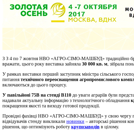
З
З 4 по 7 жовтня НВО «АГРО-СІМО-МАШБУД» традиційно брал
вражати, цього року виставка зайняла
30 000 кв. м
, зібрала по
У рамках виставки перший заступник міністра сільського госп
питання
технічного переоснащення агропромислового комп
включаються до цього процесу.
У павільйоні 75В на стенді В110
до уваги аграріїв були предст
надавали актуальну інформацію з технологічного обладнання
к
покращення якості та виходу готової продукції.
Провідні фахівці НВО «АГРО-СІМО-МАШБУД» у свою чергу про
відвідувачів стенду викликали
новинки
– авторські рішення кон
рішення, що оптимізують роботу
крупозаводів
в цілому.