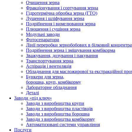
Очищення зерна
Фракціонування і сортування зерна
Гідротермічна обробка зерна (ГТО)
Лущення і шліфування зерна
Подрібнення і вимелювання зерна
Плющення і сушіння зерна
Модульні заводи
Фотосепаратори
Лінії переробки зернобобових в білковий концентра
Подрібнення зерна і змішування комбікорма
Зважування, дозування і пакування
Транспортування зерна
Аспірація і вентиляція
Обладнання для масложирової та екстракційної про
Бункери для зерна,
борошна, круп, комбікорму
Лабораторне обладнання
Деталі
Заводи «під ключ»
Заводи з виробництва крупи
Заводи з виробництва пластівців
Заводи з виробництва борошна
Заводи з виробництва комбікорму
Автоматизовані системи управління
Послуги