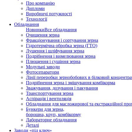
Про компанію
Дипломи
Виробничі потужності
Технології
Обладнання
Новинки
Все обладнання
Очищення зерна
Фракціонування і сортування зерна
Гідротермічна обробка зерна (ГТО)
Лущення і шліфування зерна
Подрібнення і вимелювання зерна
Плющення і сушіння зерна
Модульні заводи
Фотосепаратори
Лінії переробки зернобобових в білковий концентра
Подрібнення зерна і змішування комбікорма
Зважування, дозування і пакування
Транспортування зерна
Аспірація і вентиляція
Обладнання для масложирової та екстракційної про
Бункери для зерна,
борошна, круп, комбікорму
Лабораторне обладнання
Деталі
Заводи «під ключ»