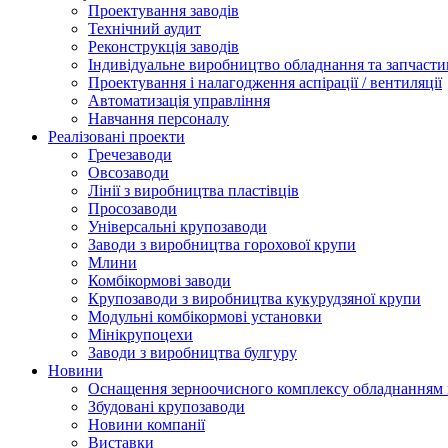
Проектування заводів
Технічний аудит
Реконструкція заводів
Індивідуальне виробництво обладнання та запчасти
Проектування і налагодження аспірації / вентиляції
Автоматизація управління
Навчання персоналу
Реалізовані проекти
Гречезаводи
Овсозаводи
Лінії з виробництва пластівців
Просозаводи
Універсальні крупозаводи
Заводи з виробництва горохової крупи
Млини
Комбікормові заводи
Крупозаводи з виробництва кукурудзяної крупи
Модульні комбікормові установки
Мінікрупоцехи
Заводи з виробництва булгуру
Новини
Оснащення зерноочисного комплексу обладнанн
Збудовані крупозаводи
Новини компанії
Виставки