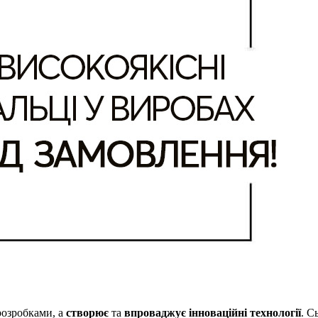
розробками, а
створює
та
впроваджує інноваційні технології
. С