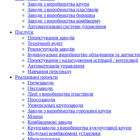
Заводи з виробництва крупи
Заводи з виробництва пластівців
Заводи з виробництва борошна
Заводи з виробництва комбікорму
Автоматизовані системи управління
Послуги
Проектування заводів
Технічний аудит
Реконструкція заводів
Індивідуальне виробництво обладнання та запчасти
Проектування і налагодження аспірації / вентиляції
Автоматизація управління
Навчання персоналу
Реалізовані проекти
Гречезаводи
Овсозаводи
Лінії з виробництва пластівців
Просозаводи
Універсальні крупозаводи
Заводи з виробництва горохової крупи
Млини
Комбікормові заводи
Крупозаводи з виробництва кукурудзяної крупи
Модульні комбікормові установки
Мінікрупоцехи