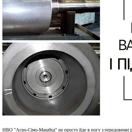
НВО "Агро-Сімо-Машбуд" не просто йде в ногу з передовими 