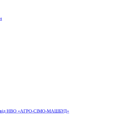
н
ям від НВО «АГРО-СІМО-МАШБУД»