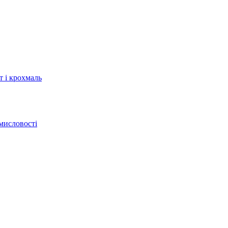
т і крохмаль
мисловості