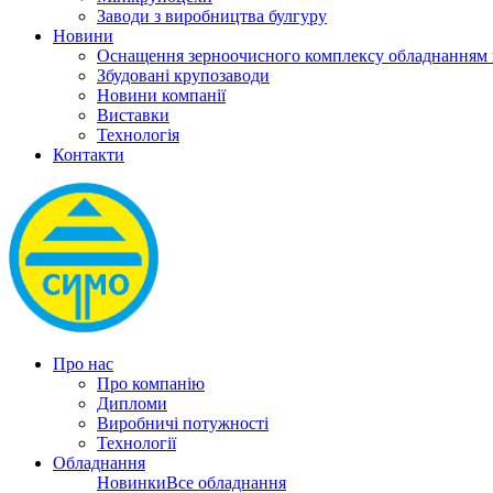
Заводи з виробництва булгуру
Новини
Оснащення зерноочисного комплексу обладнанн
Збудовані крупозаводи
Новини компанії
Виставки
Технологія
Контакти
Про нас
Про компанію
Дипломи
Виробничі потужності
Технології
Обладнання
Новинки
Все обладнання