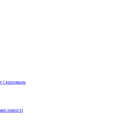
т і крохмаль
мисловості