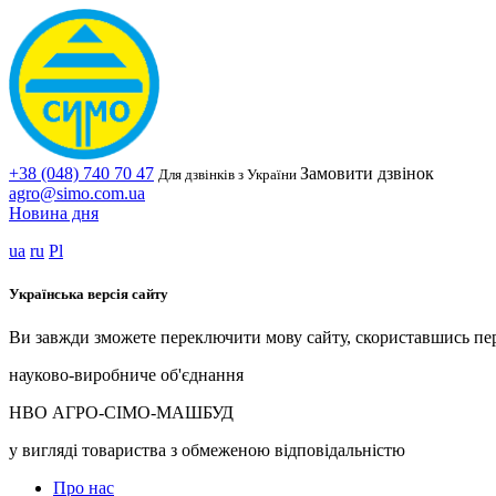
+38 (048) 740 70 47
Замовити дзвінок
Для дзвінків з України
agro@simo.com.ua
Новина дня
ua
ru
Pl
Українська версія сайту
Ви завжди зможете переключити мову сайту, скориставшись пе
науково-виробниче об'єднання
НВО АГРО-СІМО-МАШБУД
у вигляді товариства з обмеженою відповідальністю
Про нас