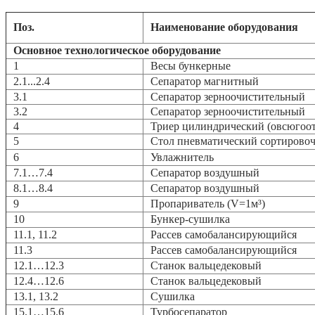
Поз.
Наименование оборудования
Основное технологическое оборудование
1
Весы бункерные
2.1...2.4
Сепаратор магнитный
3.1
Сепаратор зерноочистительный
3.2
Сепаратор зерноочистительный
4
Триер цилиндрический (овсюгоо
5
Стол пневматический сортирово
6
Увлажнитель
7.1…7.4
Сепаратор воздушный
8.1…8.4
Сепаратор воздушный
9
Пропариватель (V=1м³)
10
Бункер-сушилка
11.1, 11.2
Рассев самобалансирующийся
11.3
Рассев самобалансирующийся
12.1…12.3
Станок вальцедековый
12.4…12.6
Станок вальцедековый
13.1, 13.2
Сушилка
15.1…15.6
Турбосепаратор