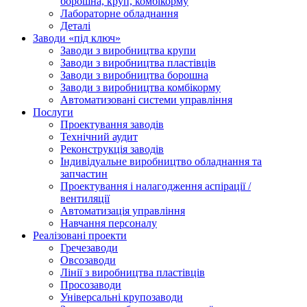
борошна, круп, комбікорму
Лабораторне обладнання
Деталі
Заводи «під ключ»
Заводи з виробництва крупи
Заводи з виробництва пластівців
Заводи з виробництва борошна
Заводи з виробництва комбікорму
Автоматизовані системи управління
Послуги
Проектування заводів
Технічний аудит
Реконструкція заводів
Індивідуальне виробництво обладнання та
запчастин
Проектування і налагодження аспірації /
вентиляції
Автоматизація управління
Навчання персоналу
Реалізовані проекти
Гречезаводи
Овсозаводи
Лінії з виробництва пластівців
Просозаводи
Універсальні крупозаводи