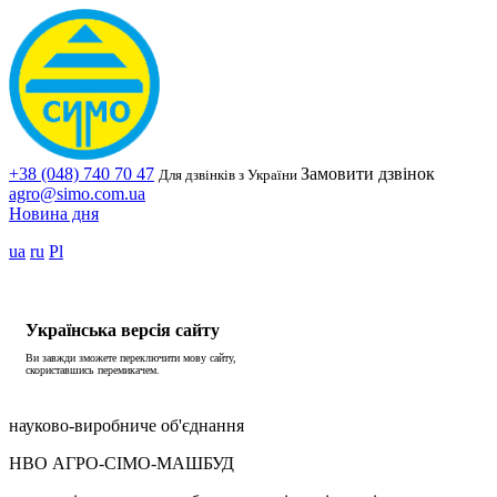
+38 (048) 740 70 47
Замовити дзвінок
Для дзвінків з України
agro@simo.com.ua
Новина дня
ua
ru
Pl
Українська версія сайту
Ви завжди зможете переключити мову сайту,
скориставшись перемикачем.
науково-виробниче об'єднання
НВО АГРО-СІМО-МАШБУД