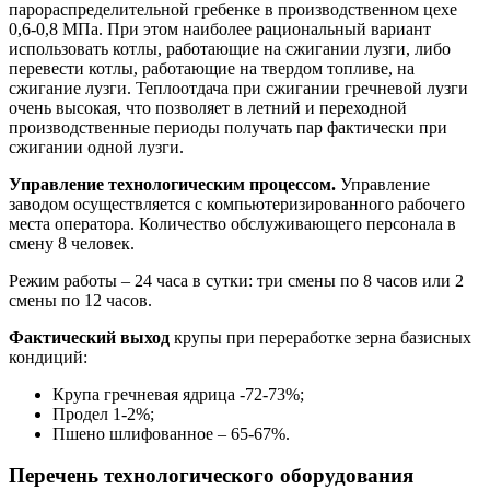
парораспределительной гребенке в производственном цехе
0,6-0,8 МПа. При этом наиболее рациональный вариант
использовать котлы, работающие на сжигании лузги, либо
перевести котлы, работающие на твердом топливе, на
сжигание лузги. Теплоотдача при сжигании гречневой лузги
очень высокая, что позволяет в летний и переходной
производственные периоды получать пар фактически при
сжигании одной лузги.
Управление технологическим процессом.
Управление
заводом осуществляется с компьютеризированного рабочего
места оператора. Количество обслуживающего персонала в
смену 8 человек.
Режим работы – 24 часа в сутки: три смены по 8 часов или 2
смены по 12 часов.
Фактический выход
крупы при переработке зерна базисных
кондиций:
Крупа гречневая ядрица -72-73%;
Продел 1-2%;
Пшено шлифованное – 65-67%.
Перечень технологического оборудования