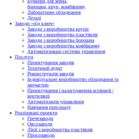
Бункери для зерна,
борошна, круп, комбікорму
Лабораторне обладнання
Деталі
Заводи «під ключ»
Заводи з виробництва крупи
Заводи з виробництва пластівців
Заводи з виробництва борошна
Заводи з виробництва комбікорму
Автоматизовані системи управління
Послуги
Проектування заводів
Технічний аудит
Реконструкція заводів
Індивідуальне виробництво обладнання та
запчастин
Проектування і налагодження аспірації /
вентиляції
Автоматизація управління
Навчання персоналу
Реалізовані проекти
Гречезаводи
Овсозаводи
Лінії з виробництва пластівців
Просозаводи