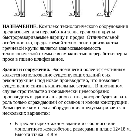
НАЗНАЧЕНИЕ.
Комплекс технологического оборудования
предназначен для переработки зерна гречихи в крупы
быстроразвариваемые ядрицу и продел. Отличительной
особенностью, предлагаемой технологии производства
гречневой крупы является взаимозаменяемость
технологической схемы с возможностью переработки зерна
проса в пшено шлифованное.
Здания и сооружения.
Экономически более эффективным
является использование существующих зданий с их
реконструкцией под новое производство, что позволяет
существенно снизить капитальные затраты. В противном
случае строительство экономически целесообразно
производить в здании ангарного типа, которое будет играть
роль только ограждающей от осадков и холода конструкции.
Размещение комплекса оборудования предусматривается в
нескольких вариантах:
В трех-четырехэтажном здании из сборного или
монолитного железобетона размерами в плане 12×18 м.
Высота этажа - 4,8 м;