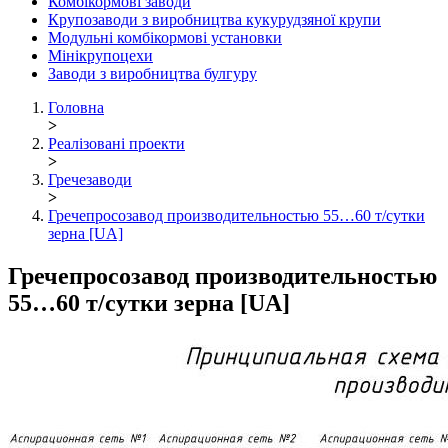
Комбікормові заводи
Крупозаводи з виробництва кукурудзяної крупи
Модульні комбікормові установки
Мінікрупоцехи
Заводи з виробництва булгуру
Головна
>
Реалізовані проекти
>
Гречезаводи
>
Гречепросозавод производительностью 55…60 т/сутки
зерна [UA]
Гречепросозавод производительностью
55…60 т/сутки зерна [UA]