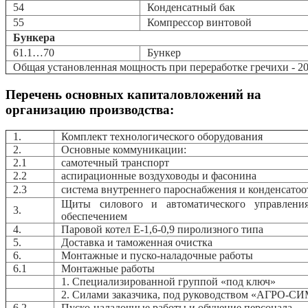
54
Конденсатный бак
55
Компрессор винтовой
Бункера
61.1…70
Бункер
Общая установленная мощность при переработке гречихи - 2
Перечень основных капиталовложений на
организацию производства:
1.
Комплект технологического оборудования
2.
Основные коммуникации:
2.1
самотечный транспорт
2.2
аспирационные воздуховоды и фасонина
2.3
система внутреннего пароснабжения и конденсатоо
Щиты силового и автоматического управлени
3.
обеспечением
4.
Паровой котел Е-1,6-0,9 пиролизного типа
5.
Доставка и таможенная очистка
6.
Монтажные и пуско-наладочные работы
6.1
Монтажные работы
1. Специализированной группой «под ключ»
2. Силами заказчика, под руководством «АГРО
6.2
Пуско-наладочные работы и обучение персонала