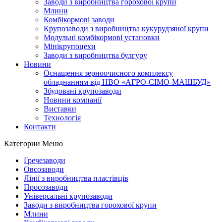
Заводи з виробництва горохової крупи
Млини
Комбікормові заводи
Крупозаводи з виробництва кукурудзяної крупи
Модульні комбікормові установки
Мінікрупоцехи
Заводи з виробництва булгуру
Новини
Оснащення зерноочисного комплексу
обладнанням від НВО «АГРО-СІМО-МАШБУД»
Збудовані крупозаводи
Новини компанії
Виставки
Технологія
Контакти
Категории
Меню
Гречезаводи
Овсозаводи
Лінії з виробництва пластівців
Просозаводи
Універсальні крупозаводи
Заводи з виробництва горохової крупи
Млини