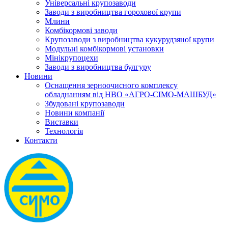
Універсальні крупозаводи
Заводи з виробництва горохової крупи
Млини
Комбікормові заводи
Крупозаводи з виробництва кукурудзяної крупи
Модульні комбікормові установки
Мінікрупоцехи
Заводи з виробництва булгуру
Новини
Оснащення зерноочисного комплексу
обладнанням від НВО «АГРО-СІМО-МАШБУД»
Збудовані крупозаводи
Новини компанії
Виставки
Технологія
Контакти