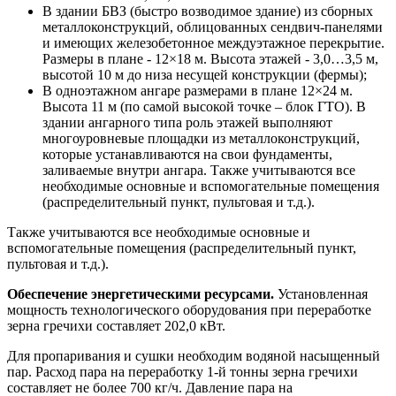
В здании БВЗ (быстро возводимое здание) из сборных
металлоконструкций, облицованных сендвич-панелями
и имеющих железобетонное междуэтажное перекрытие.
Размеры в плане - 12×18 м. Высота этажей - 3,0…3,5 м,
высотой 10 м до низа несущей конструкции (фермы);
В одноэтажном ангаре размерами в плане 12×24 м.
Высота 11 м (по самой высокой точке – блок ГТО). В
здании ангарного типа роль этажей выполняют
многоуровневые площадки из металлоконструкций,
которые устанавливаются на свои фундаменты,
заливаемые внутри ангара. Также учитываются все
необходимые основные и вспомогательные помещения
(распределительный пункт, пультовая и т.д.).
Также учитываются все необходимые основные и
вспомогательные помещения (распределительный пункт,
пультовая и т.д.).
Обеспечение энергетическими ресурсами.
Установленная
мощность технологического оборудования при переработке
зерна гречихи составляет 202,0 кВт.
Для пропаривания и сушки необходим водяной насыщенный
пар. Расход пара на переработку 1-й тонны зерна гречихи
составляет не более 700 кг/ч. Давление пара на