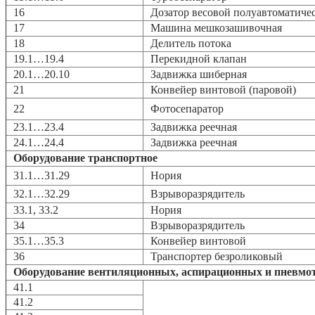
16
Дозатор весовой полуавтоматиче
17
Машина мешкозашивочная
18
Делитель потока
19.1…19.4
Перекидной клапан
20.1…20.10
Задвижка шиберная
21
Конвейер винтовой (паровой)
22
Фотосепаратор
23.1…23.4
Задвижка реечная
24.1…24.4
Задвижка реечная
Оборудование транспортное
31.1…31.29
Нория
32.1…32.29
Взрыворазрядитель
33.1, 33.2
Нория
34
Взрыворазрядитель
35.1…35.3
Конвейер винтовой
36
Транспортер безроликовый
Оборудование вентиляционных, аспирационных и пневмо
41.1
41.2