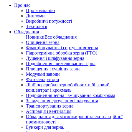
Про нас
Про компанію
Дипломи
Виробничі потужності
Технології
Обладнання
Новинки
Все обладнання
Очищення зерна
Фракціонування і сортування зерна
Гідротермічна обробка зерна (ГТО)
Лущення і шліфування зерна
Подрібнення і вимелювання зерна
Плющення і сушіння зерна
Модульні заводи
Фотосепаратори
Лінії переробки зернобобових в білковий
концентрат і крохмаль
Подрібнення зерна і змішування комбікорма
Зважування, дозування і пакування
Транспортування зерна
Аспірація і вентиляція
Обладнання для масложирової та екстракційної
промисловості
Бункери для зерна,