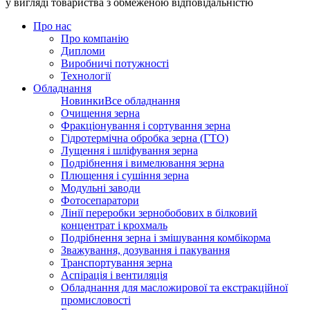
у вигляді товариства з обмеженою відповідальністю
Про нас
Про компанію
Дипломи
Виробничі потужності
Технології
Обладнання
Новинки
Все обладнання
Очищення зерна
Фракціонування і сортування зерна
Гідротермічна обробка зерна (ГТО)
Лущення і шліфування зерна
Подрібнення і вимелювання зерна
Плющення і сушіння зерна
Модульні заводи
Фотосепаратори
Лінії переробки зернобобових в білковий
концентрат і крохмаль
Подрібнення зерна і змішування комбікорма
Зважування, дозування і пакування
Транспортування зерна
Аспірація і вентиляція
Обладнання для масложирової та екстракційної
промисловості