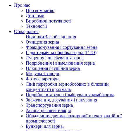
Про нас
Про компанію
Дипломи
Виробничі потужності
Технології
Обладнання
Новинки
Все обладнання
Очищення зерна
Фракціонування і сортування зерна
Гідротермічна обробка зерна (ГТО)
Лущення і шліфування зерна
Подрібнення і вимелювання зерна
Плющення і сушіння зерна
Модульні заводи
Фотосепаратори
Лінії переробки зернобобових в білковий
концентрат і крохмаль
Подрібнення зерна і змішування комбікорма
Зважування, дозування і пакування
Транспортування зерна
Аспірація і вентиляція
Обладнання для масложирової та екстракційної
промисловості
Бункери для зерна,