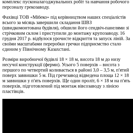
комплекс пусконалагоджувальних робіт та навчання робочого
персоналу грекозаводу.
Фахівці ТОВ «Мібеко» під керівництвом наших спеціалістів
всього за місяць завершили складання ШВЗ
(швидкомонтована будівля), обшили його сендвіч-панелями зі
стрічковим склом і приступили до монтажу крупозаводу. 16
грудня 2017 р. відбулося урочисте відкриття та запуск ліній. За
своїми масштабами переробки гречки підприємство стало
єдиним у Північному Казахстані.
Розміри виробничої будівлі 18 × 18 м, висота 18 м до низу
несучої конструкції (ферми). Усього 5 поверхів – висота з
першого по четвертий коливається в районі 3,0 – 3,5 м, п'ятий
поверх заввишки 5 м. Під гречезавод відведена площа 12 × 18
м заввишки у п'ять поверхів. Ще один проліт, 6 × 18 м на п'ять
поверхів, підготовлений під монтаж вівсозаводу з лінією
пластівців.