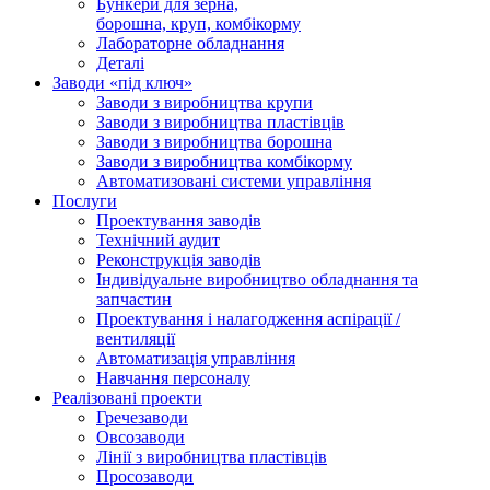
Бункери для зерна,
борошна, круп, комбікорму
Лабораторне обладнання
Деталі
Заводи «під ключ»
Заводи з виробництва крупи
Заводи з виробництва пластівців
Заводи з виробництва борошна
Заводи з виробництва комбікорму
Автоматизовані системи управління
Послуги
Проектування заводів
Технічний аудит
Реконструкція заводів
Індивідуальне виробництво обладнання та
запчастин
Проектування і налагодження аспірації /
вентиляції
Автоматизація управління
Навчання персоналу
Реалізовані проекти
Гречезаводи
Овсозаводи
Лінії з виробництва пластівців
Просозаводи