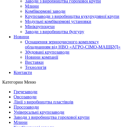
Заводи з виробництва горохової крупи
Млини
Комбікормові заводи
Крупозаводи з виробництва кукурудзяної крупи
Модульні комбікормові установки
Мінікрупоцехи
Заводи з виробництва булгуру
Новини
Оснащення зерноочисного комплексу
обладнанням від НВО «АГРО-СІМО-МАШБУД»
Збудовані крупозаводи
Новини компанії
Виставки
Технологія
Контакти
Категории
Меню
Гречезаводи
Овсозаводи
Лінії з виробництва пластівців
Просозаводи
Універсальні крупозаводи
Заводи з виробництва горохової крупи
Млини