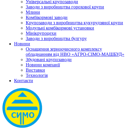
Універсальні крупозаводи
Заводи з виробництва горохової крупи
Млини
Комбікормові заводи
Крупозаводи з виробництва кукурудзяної крупи
Модульні комбікормові установки
Мінікрупоцехи
Заводи з виробництва булгуру
Новини
Оснащення зерноочисного комплексу
обладнанням від НВО «АГРО-СІМО-МАШБУД»
Збудовані крупозаводи
Новини компанії
Виставки
Технологія
Контакти