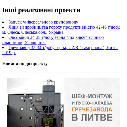
Інші реалізовані проекти
Запуск універсального крупозаводу
Лінія з виробництва гороху продуктивністю 42-46 т/добу,
м. Одеса, Одеська обл., Україна.
Овсозавод 34-38 т/добу зерна "під ключ" з лінією
пластівців, Угорщина.
Гречезавод 32-34 т/добу зерна, UAB "Lašų duona", Литва,
2019 р.
Новини щодо проекту