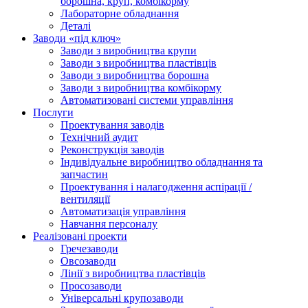
борошна, круп, комбікорму
Лабораторне обладнання
Деталі
Заводи «під ключ»
Заводи з виробництва крупи
Заводи з виробництва пластівців
Заводи з виробництва борошна
Заводи з виробництва комбікорму
Автоматизовані системи управління
Послуги
Проектування заводів
Технічний аудит
Реконструкція заводів
Індивідуальне виробництво обладнання та
запчастин
Проектування і налагодження аспірації /
вентиляції
Автоматизація управління
Навчання персоналу
Реалізовані проекти
Гречезаводи
Овсозаводи
Лінії з виробництва пластівців
Просозаводи
Універсальні крупозаводи