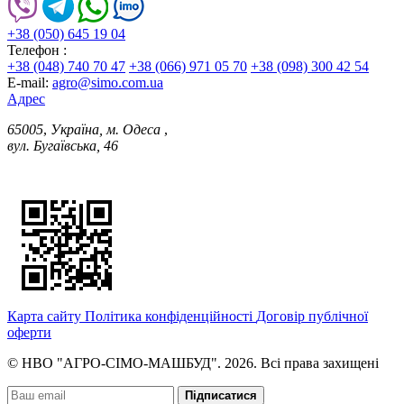
+38 (050) 645 19 04
Телефон :
+38 (048) 740 70 47
+38 (066) 971 05 70
+38 (098) 300 42 54
E-mail:
agro@simo.com.ua
Адрес
65005
,
Україна, м. Одеса
,
вул. Бугаївська, 46
Карта сайту
Політика конфіденційності
Договір публічної
оферти
© НВО "АГРО-СІМО-МАШБУД". 2026. Всі права захищені
Підписатися