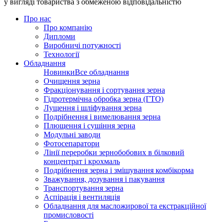
у вигляді товариства з обмеженою відповідальністю
Про нас
Про компанію
Дипломи
Виробничі потужності
Технології
Обладнання
Новинки
Все обладнання
Очищення зерна
Фракціонування і сортування зерна
Гідротермічна обробка зерна (ГТО)
Лущення і шліфування зерна
Подрібнення і вимелювання зерна
Плющення і сушіння зерна
Модульні заводи
Фотосепаратори
Лінії переробки зернобобових в білковий
концентрат і крохмаль
Подрібнення зерна і змішування комбікорма
Зважування, дозування і пакування
Транспортування зерна
Аспірація і вентиляція
Обладнання для масложирової та екстракційної
промисловості