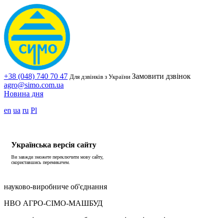
+38 (048) 740 70 47
Замовити дзвінок
Для дзвінків з України
agro@simo.com.ua
Новина дня
en
ua
ru
Pl
Українська версія сайту
Ви завжди зможете переключити мову сайту,
скориставшись перемикачем.
науково-виробниче об'єднання
НВО АГРО-СІМО-МАШБУД