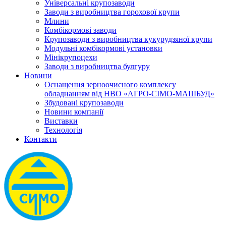
Універсальні крупозаводи
Заводи з виробництва горохової крупи
Млини
Комбікормові заводи
Крупозаводи з виробництва кукурудзяної крупи
Модульні комбікормові установки
Мінікрупоцехи
Заводи з виробництва булгуру
Новини
Оснащення зерноочисного комплексу
обладнанням від НВО «АГРО-СІМО-МАШБУД»
Збудовані крупозаводи
Новини компанії
Виставки
Технологія
Контакти