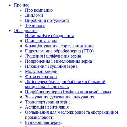
Про нас
Про компанію
Дипломи
Виробничі потужності
Технології
Обладнання
Новинки
Все обладнання
Очищення зерна
Фракціонування і сортування зерна
Гідротермічна обробка зерна (ГТО)
Лущення і шліфування зерна
Подрібнення і вимелювання зерна
Плющення і сушіння зерна
Модульні заводи
Фотосепаратори
Лінії переробки зернобобових в білковий
концентрат і крохмаль
Подрібнення зерна і змішування комбікорма
Зважування, дозування і пакування
Транспортування зерна
Аспірація і вентиляція
Обладнання для масложирової та екстракційної
промисловості
Бункери для зерна,