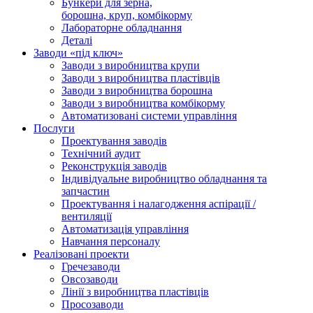
Бункери для зерна,
борошна, круп, комбікорму
Лабораторне обладнання
Деталі
Заводи «під ключ»
Заводи з виробництва крупи
Заводи з виробництва пластівців
Заводи з виробництва борошна
Заводи з виробництва комбікорму
Автоматизовані системи управління
Послуги
Проектування заводів
Технічний аудит
Реконструкція заводів
Індивідуальне виробництво обладнання та
запчастин
Проектування і налагодження аспірації /
вентиляції
Автоматизація управління
Навчання персоналу
Реалізовані проекти
Гречезаводи
Овсозаводи
Лінії з виробництва пластівців
Просозаводи