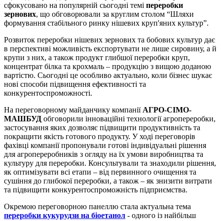
сфокусовано на популярній сьогодні темі
переробки
зернових
, що обговорювали за круглим столом “Шляхи
формування стабільного ринку нішевих круп'яних культур”.
Розвиток переробки нішевих зернових та бобових культур дає
в перспективі можливість експортувати не лише сировину, а й
крупи з них, а також продукт глибшої переробки круп,
концентрат білка та крохмаль – продукцію з вищою доданою
вартістю. Сьогодні це особливо актуально, коли бізнес шукає
нові способи підвищення ефективності та
конкурентоспроможності.
На переговорному майданчику компанії
АГРО-СІМО-
МАШБУД
обговорили інноваційні технології агропереробки,
застосування яких дозволяє підвищити продуктивність та
покращити якість готового продукту. У ході переговорів
фахівці компанії пропонували готові індивідуальні рішення
для агропереробників з огляду на їх умови виробництва та
культуру для переробки. Консультували та знаходили рішення,
як оптимізувати всі етапи – від первинного очищення та
сушіння до глибокої переробки, а також – як знизити витрати
та підвищити конкурентоспроможність підприємства.
Окремою переговорною панеллю стала актуальна тема
переробки кукурудзи на біоетанол
- одного із найбільш