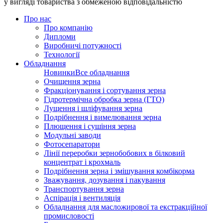
у вигляді товариства з обмеженою відповідальністю
Про нас
Про компанію
Дипломи
Виробничі потужності
Технології
Обладнання
Новинки
Все обладнання
Очищення зерна
Фракціонування і сортування зерна
Гідротермічна обробка зерна (ГТО)
Лущення і шліфування зерна
Подрібнення і вимелювання зерна
Плющення і сушіння зерна
Модульні заводи
Фотосепаратори
Лінії переробки зернобобових в білковий
концентрат і крохмаль
Подрібнення зерна і змішування комбікорма
Зважування, дозування і пакування
Транспортування зерна
Аспірація і вентиляція
Обладнання для масложирової та екстракційної
промисловості