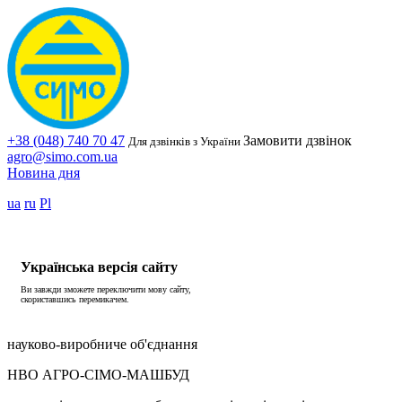
+38 (048) 740 70 47
Замовити дзвінок
Для дзвінків з України
agro@simo.com.ua
Новина дня
ua
ru
Pl
Українська версія сайту
Ви завжди зможете переключити мову сайту,
скориставшись перемикачем.
науково-виробниче об'єднання
НВО АГРО-СІМО-МАШБУД