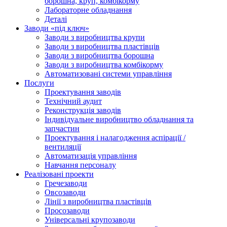
борошна, круп, комбікорму
Лабораторне обладнання
Деталі
Заводи «під ключ»
Заводи з виробництва крупи
Заводи з виробництва пластівців
Заводи з виробництва борошна
Заводи з виробництва комбікорму
Автоматизовані системи управління
Послуги
Проектування заводів
Технічний аудит
Реконструкція заводів
Індивідуальне виробництво обладнання та
запчастин
Проектування і налагодження аспірації /
вентиляції
Автоматизація управління
Навчання персоналу
Реалізовані проекти
Гречезаводи
Овсозаводи
Лінії з виробництва пластівців
Просозаводи
Універсальні крупозаводи