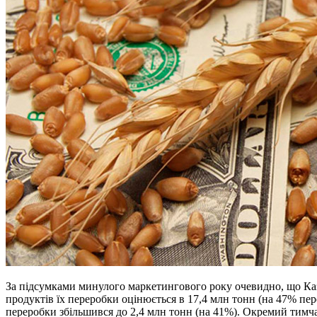
За підсумками минулого маркетингового року очевидно, що Каза
продуктів їх переробки оцінюється в 17,4 млн тонн (на 47% пер
переробки збільшився до 2,4 млн тонн (на 41%). Окремий тимча