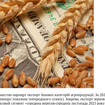
хстан нарощує експорт базових категорій агропродукції. За 202
евищує показник попереднього сезону). Зокрема, експорт зернових
совий сегмент «середина вересня-середина листопада 2025 року»