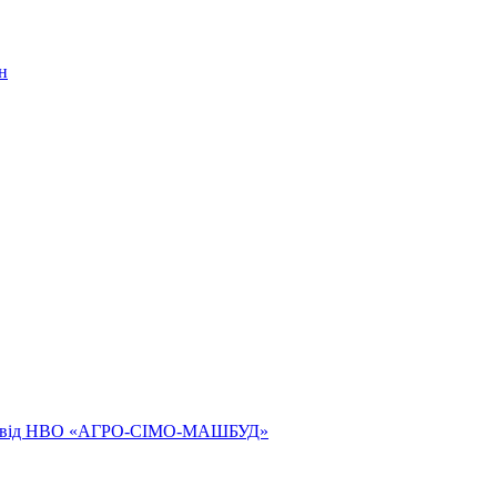
н
ям від НВО «АГРО-СІМО-МАШБУД»