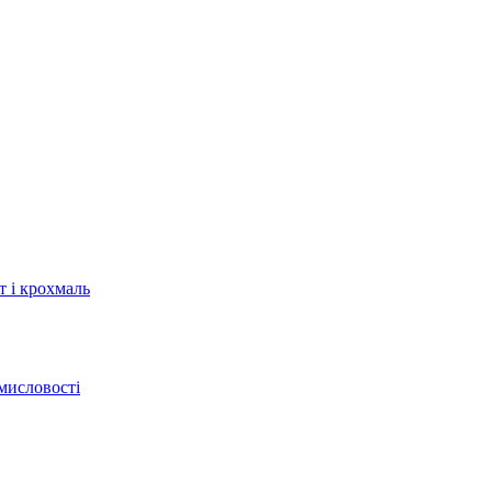
т і крохмаль
мисловості