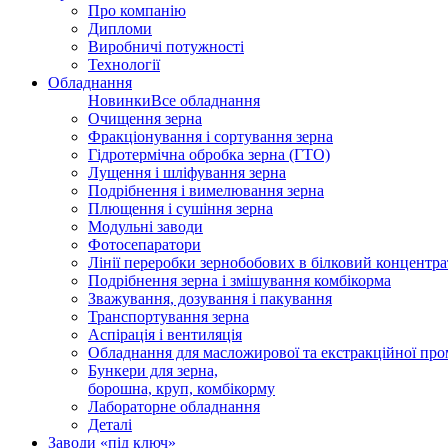
Про компанію
Дипломи
Виробничі потужності
Технології
Обладнання
Новинки
Все обладнання
Очищення зерна
Фракціонування і сортування зерна
Гідротермічна обробка зерна (ГТО)
Лущення і шліфування зерна
Подрібнення і вимелювання зерна
Плющення і сушіння зерна
Модульні заводи
Фотосепаратори
Лінії переробки зернобобових в білковий концентра
Подрібнення зерна і змішування комбікорма
Зважування, дозування і пакування
Транспортування зерна
Аспірація і вентиляція
Обладнання для масложирової та екстракційної про
Бункери для зерна,
борошна, круп, комбікорму
Лабораторне обладнання
Деталі
Заводи «під ключ»