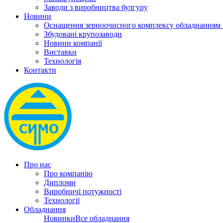
Заводи з виробництва булгуру
Новини
Оснащення зерноочисного комплексу обладнанн
Збудовані крупозаводи
Новини компанії
Виставки
Технологія
Контакти
Про нас
Про компанію
Дипломи
Виробничі потужності
Технології
Обладнання
Новинки
Все обладнання