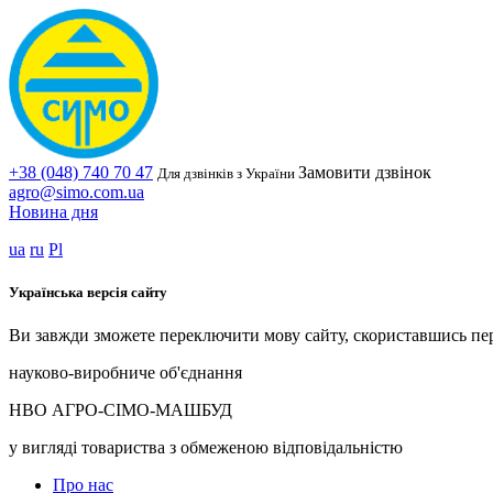
+38 (048) 740 70 47
Замовити дзвінок
Для дзвінків з України
agro@simo.com.ua
Новина дня
ua
ru
Pl
Українська версія сайту
Ви завжди зможете переключити мову сайту, скориставшись пе
науково-виробниче об'єднання
НВО АГРО-СІМО-МАШБУД
у вигляді товариства з обмеженою відповідальністю
Про нас