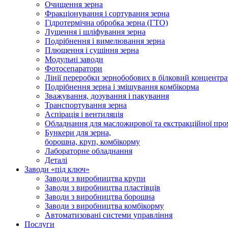
Очищення зерна
Фракціонування і сортування зерна
Гідротермічна обробка зерна (ГТО)
Лущення і шліфування зерна
Подрібнення і вимелювання зерна
Плющення і сушіння зерна
Модульні заводи
Фотосепаратори
Лінії переробки зернобобових в білковий концентра
Подрібнення зерна і змішування комбікорма
Зважування, дозування і пакування
Транспортування зерна
Аспірація і вентиляція
Обладнання для масложирової та екстракційної про
Бункери для зерна,
борошна, круп, комбікорму
Лабораторне обладнання
Деталі
Заводи «під ключ»
Заводи з виробництва крупи
Заводи з виробництва пластівців
Заводи з виробництва борошна
Заводи з виробництва комбікорму
Автоматизовані системи управління
Послуги