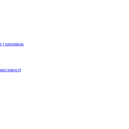
т і крохмаль
мисловості