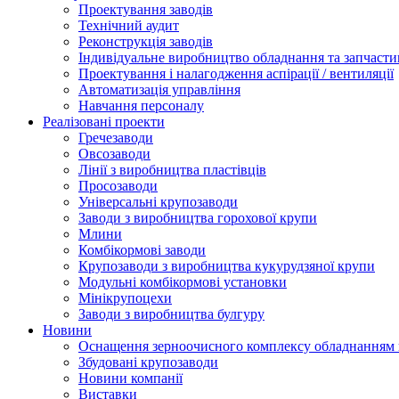
Проектування заводів
Технічний аудит
Реконструкція заводів
Індивідуальне виробництво обладнання та запчасти
Проектування і налагодження аспірації / вентиляції
Автоматизація управління
Навчання персоналу
Реалізовані проекти
Гречезаводи
Овсозаводи
Лінії з виробництва пластівців
Просозаводи
Універсальні крупозаводи
Заводи з виробництва горохової крупи
Млини
Комбікормові заводи
Крупозаводи з виробництва кукурудзяної крупи
Модульні комбікормові установки
Мінікрупоцехи
Заводи з виробництва булгуру
Новини
Оснащення зерноочисного комплексу обладнанн
Збудовані крупозаводи
Новини компанії
Виставки