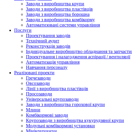
Заводи з виробництва крупи
Заводи з виробництва пластівців
Заводи з виробництва борошна
Заводи з виробництва комбікорму
Автоматизовані системи управління
Послуги
Проектування заводів
Технічний аудит
Реконструкція заводів
Індивідуальне виробництво обладнання та запчасти
Проектування і налагодження аспірації / вентиляції
Автоматизація управління
Навчання персоналу
Реалізовані проекти
Гречезаводи
Овсозаводи
Лінії з виробництва пластівців
Просозаводи
Універсальні крупозаводи
Заводи з виробництва горохової крупи
Млини
Комбікормові заводи
Крупозаводи з виробництва кукурудзяної крупи
Модульні комбікормові установки
Мінікрупоцехи