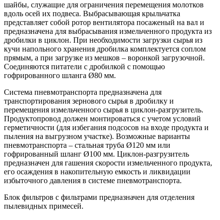
шайбы, служащие для ограничения перемещения молотков
вдоль осей их подвеса. Выбрасывающая крыльчатка
представляет собой ротор вентилятора посаженый на вал и
предназначена для выбрасывания измельченного продукта из
дробилки в циклон. При необходимости загрузки сырья из
кучи напольного хранения дробилка комплектуется соплом
прямым, а при загрузке из мешков – воронкой загрузочной.
Соединяются питатели с дробилкой с помощью
гофрированного шланга Ø80 мм.
Система пневмотранспорта предназначена для
транспортирования зернового сырья в дробилку и
перемещения измельченного сырья в циклон-разгрузитель.
Продуктопровод должен монтироваться с учетом условий
герметичности (для избегания подсосов на входе продукта и
пыления на выгрузном участке). Возможные варианты
пневмотранспорта – стальная труба Ø120 мм или
гофрированный шланг Ø100 мм. Циклон-разгрузитель
предназначен для гашения скорости измельченного продукта,
его осаждения в накопительную емкость и ликвидации
избыточного давления в системе пневмотранспорта.
Блок фильтров с фильтрами предназначен для отделения
пылевидных примесей.