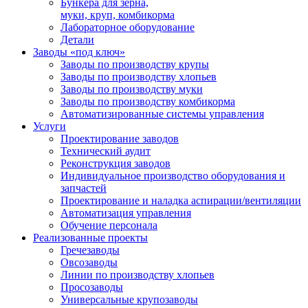
Бункера для зерна,
муки, круп, комбикорма
Лабораторное оборудование
Детали
Заводы «под ключ»
Заводы по производству крупы
Заводы по производству хлопьев
Заводы по производству муки
Заводы по производству комбикорма
Автоматизированные системы управления
Услуги
Проектирование заводов
Технический аудит
Реконструкция заводов
Индивидуальное производство оборудования и
запчастей
Проектирование и наладка аспирации/вентиляции
Автоматизация управления
Обучение персонала
Реализованные проекты
Гречезаводы
Овсозаводы
Линии по производству хлопьев
Просозаводы
Универсальные крупозаводы