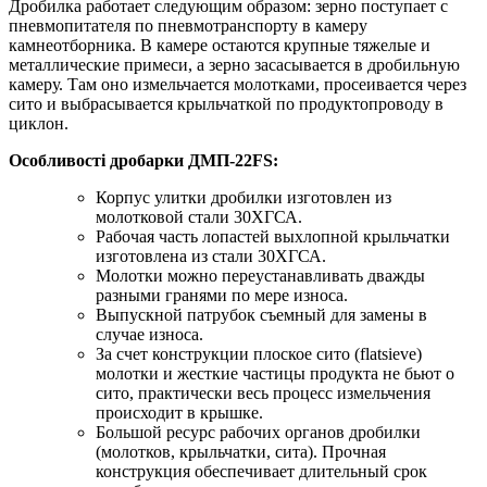
Дробилка работает следующим образом: зерно поступает с
пневмопитателя по пневмотранспорту в камеру
камнеотборника. В камере остаются крупные тяжелые и
металлические примеси, а зерно засасывается в дробильную
камеру. Там оно измельчается молотками, просеивается через
сито и выбрасывается крыльчаткой по продуктопроводу в
циклон.
Особливості дробарки ДМП-22FS:
Корпус улитки дробилки изготовлен из
молотковой стали 30ХГСА.
Рабочая часть лопастей выхлопной крыльчатки
изготовлена из стали 30ХГСА.
Молотки можно переустанавливать дважды
разными гранями по мере износа.
Выпускной патрубок съемный для замены в
случае износа.
За счет конструкции плоское сито (flatsieve)
молотки и жесткие частицы продукта не бьют о
сито, практически весь процесс измельчения
происходит в крышке.
Большой ресурс рабочих органов дробилки
(молотков, крыльчатки, сита). Прочная
конструкция обеспечивает длительный срок