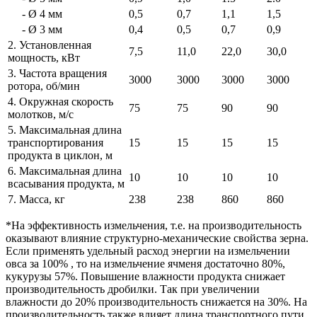
- Ø 4 мм
0,5
0,7
1,1
1,5
- Ø 3 мм
0,4
0,5
0,7
0,9
2. Установленная
7,5
11,0
22,0
30,0
мощность, кВт
3. Частота вращения
3000
3000
3000
3000
ротора, об/мин
4. Окружная скорость
75
75
90
90
молотков, м/с
5. Максимальная длина
транспортирования
15
15
15
15
продукта в циклон, м
6. Максимальная длина
10
10
10
10
всасывания продукта, м
7. Масса, кг
238
238
860
860
*На эффективность измельчения, т.е. на производительность
оказывают влияние структурно-механические свойства зерна.
Если применять удельный расход энергии на измельчении
овса за 100% , то на измельчение ячменя достаточно 80%,
кукурузы 57%. Повышение влажности продукта снижает
производительность дробилки. Так при увеличении
влажности до 20% производительность снижается на 30%. На
производительность также влияет длина транспортного пути