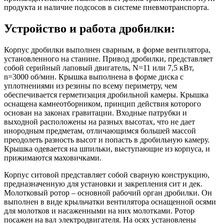
продукта и наличие подсосов в системе пневмотранспорта.
Устройство и работа дробилки:
Корпус дробилки выполнен сварным, в форме вентилятора,
установленного на станине. Привод дробилки, представляет
собой серийный лаповый двигатель, N=11 или 7,5 кВт,
n=3000 об/мин. Крышка выполнена в форме диска с
уплотнениями из резины по всему периметру, чем
обеспечивается герметизация дробильной камеры. Крышка
оснащена камнеотборником, принцип действия которого
основан на законах гравитации. Входные патрубки и
выходной расположены на разных высотах, что не дает
инородным предметам, отличающимся большей массой
преодолеть разность высот и попасть в дробильную камеру.
Крышка одевается на шпильки, выступающие из корпуса, и
прижимаются маховичками.
Корпус ситовой представляет собой сварную конструкцию,
предназначенную для установки и закрепления сит и дек.
Молотковый ротор – основной рабочий орган дробилки. Он
выполнен в виде крыльчатки вентилятора оснащенной осями
для молотков и насаженными на них молотками. Ротор
посажен на вал электродвигателя. На осях установлены