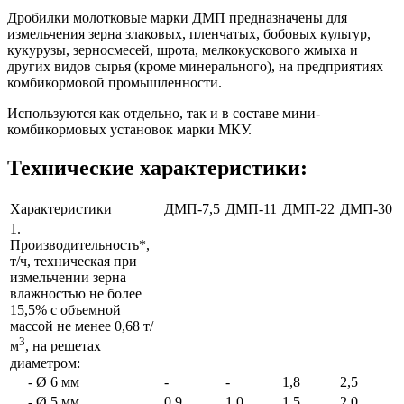
Дробилки молотковые марки ДМП предназначены для
измельчения зерна злаковых, пленчатых, бобовых культур,
кукурузы, зерносмесей, шрота, мелкокускового жмыха и
других видов сырья (кроме минерального), на предприятиях
комбикормовой промышленности.
Используются как отдельно, так и в составе мини-
комбикормовых установок марки МКУ.
Технические характеристики:
Характеристики
ДМП-7,5
ДМП-11
ДМП-22
ДМП-30
1.
Производительность*,
т/ч, техническая при
измельчении зерна
влажностью не более
15,5% с объемной
массой не менее 0,68 т/
3
м
, на решетах
диаметром:
- Ø 6 мм
-
-
1,8
2,5
- Ø 5 мм
0,9
1,0
1.5
2.0