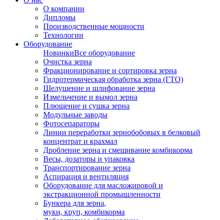
О компании
Дипломы
Производственные мощности
Технологии
Оборудование
Новинки
Все оборудование
Очистка зерна
Фракционирование и сортировка зерна
Гидротермическая обработка зерна (ГТО)
Шелушение и шлифование зерна
Измельчение и вымол зерна
Плющение и сушка зерна
Модульные заводы
Фотосепараторы
Линии переработки зернобобовых в белковый
концентрат и крахмал
Дробление зерна и смешивание комбикорма
Весы, дозаторы и упаковка
Транспортирование зерна
Аспирация и вентиляция
Оборудование для масложировой и
экстракционной промышленности
Бункера для зерна,
муки, круп, комбикорма