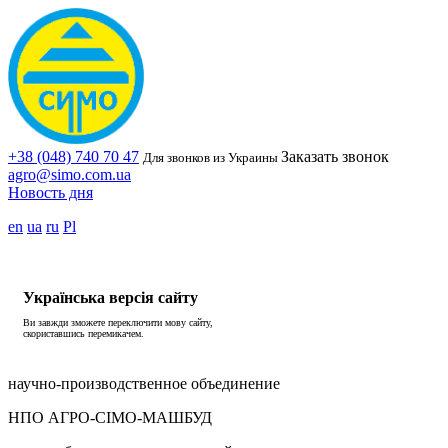
+38 (048) 740 70 47
Заказать звонок
Для звонков из Украины
agro@simo.com.ua
Новость дня
en
ua
ru
Pl
Українська версія сайту
Ви завжди зможете переключити мову сайту,
скориставшись перемикачем.
научно-производственное объединение
НПО АГРО-СІМО-МАШБУД