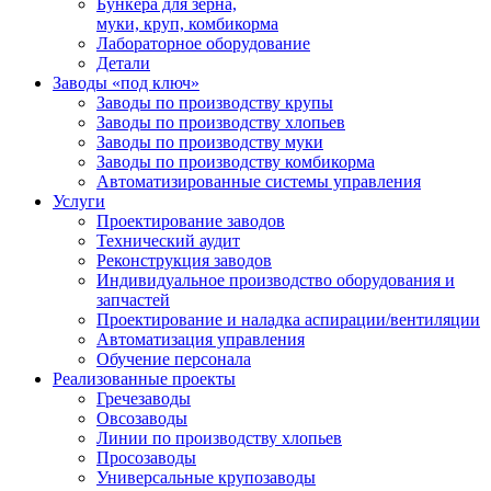
Бункера для зерна,
муки, круп, комбикорма
Лабораторное оборудование
Детали
Заводы «под ключ»
Заводы по производству крупы
Заводы по производству хлопьев
Заводы по производству муки
Заводы по производству комбикорма
Автоматизированные системы управления
Услуги
Проектирование заводов
Технический аудит
Реконструкция заводов
Индивидуальное производство оборудования и
запчастей
Проектирование и наладка аспирации/вентиляции
Автоматизация управления
Обучение персонала
Реализованные проекты
Гречезаводы
Овсозаводы
Линии по производству хлопьев
Просозаводы
Универсальные крупозаводы