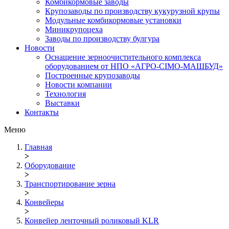
Комбикормовые заводы
Крупозаводы по производству кукурузной крупы
Модульные комбикормовые установки
Миникрупоцеха
Заводы по производству булгура
Новости
Оснащение зерноочистительного комплекса
оборудованием от НПО «АГРО-СІМО-МАШБУД»
Построенные крупозаводы
Новости компании
Технология
Выставки
Контакты
Меню
Главная
>
Оборудование
>
Транспортирование зерна
>
Конвейеры
>
Конвейер ленточный роликовый KLR