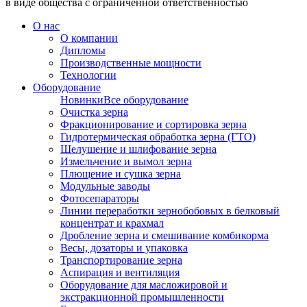
в виде общества с ограниченной ответственностью
О нас
О компании
Дипломы
Производственные мощности
Технологии
Оборудование
Новинки
Все оборудование
Очистка зерна
Фракционирование и сортировка зерна
Гидротермическая обработка зерна (ГТО)
Шелушение и шлифование зерна
Измельчение и вымол зерна
Плющение и сушка зерна
Модульные заводы
Фотосепараторы
Линии переработки зернобобовых в белковый
концентрат и крахмал
Дробление зерна и смешивание комбикорма
Весы, дозаторы и упаковка
Транспортирование зерна
Аспирация и вентиляция
Оборудование для масложировой и
экстракционной промышленности