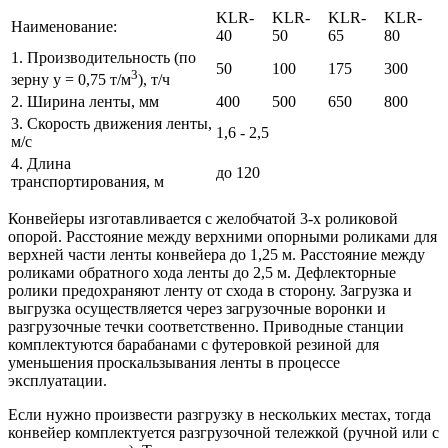
KLR-
KLR-
KLR-
KLR-
Наименование:
40
50
65
80
1. Производительность (по
50
100
175
300
3
зерну y = 0,75 т/м
), т/ч
2. Ширина ленты, мм
400
500
650
800
3. Скорость движения ленты,
1,6 - 2,5
м/с
4. Длина
до 120
транспортирования, м
Конвейеры изготавливается с желобчатой 3-х роликовой
опорой. Расстояние между верхними опорными роликами для
верхней части ленты конвейера до 1,25 м. Расстояние между
роликами обратного хода ленты до 2,5 м. Дефлекторные
ролики предохраняют ленту от схода в сторону. Загрузка и
выгрузка осуществляется через загрузочные воронки и
разгрузочные течки соответственно. Приводные станции
комплектуются барабанами с футеровкой резиной для
уменьшения проскальзывания ленты в процессе
эксплуатации.
Если нужно произвести разгрузку в нескольких местах, тогда
конвейер комплектуется разгрузочной тележкой (ручной или с