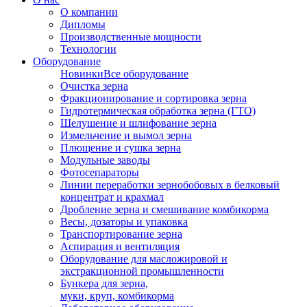
О компании
Дипломы
Производственные мощности
Технологии
Оборудование
Новинки
Все оборудование
Очистка зерна
Фракционирование и сортировка зерна
Гидротермическая обработка зерна (ГТО)
Шелушение и шлифование зерна
Измельчение и вымол зерна
Плющение и сушка зерна
Модульные заводы
Фотосепараторы
Линии переработки зернобобовых в белковый
концентрат и крахмал
Дробление зерна и смешивание комбикорма
Весы, дозаторы и упаковка
Транспортирование зерна
Аспирация и вентиляция
Оборудование для масложировой и
экстракционной промышленности
Бункера для зерна,
муки, круп, комбикорма