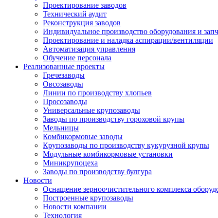
Проектирование заводов
Технический аудит
Реконструкция заводов
Индивидуальное производство оборудования и запч
Проектирование и наладка аспирации/вентиляции
Автоматизация управления
Обучение персонала
Реализованные проекты
Гречезаводы
Овсозаводы
Линии по производству хлопьев
Просозаводы
Универсальные крупозаводы
Заводы по производству гороховой крупы
Мельницы
Комбикормовые заводы
Крупозаводы по производству кукурузной крупы
Модульные комбикормовые установки
Миникрупоцеха
Заводы по производству булгура
Новости
Оснащение зерноочистительного комплекса обо
Построенные крупозаводы
Новости компании
Технология