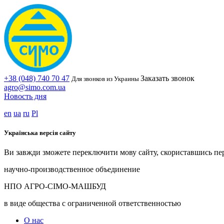
+38 (048) 740 70 47
Заказать звонок
Для звонков из Украины
agro@simo.com.ua
Новость дня
en
ua
ru
Pl
Українська версія сайту
Ви завжди зможете переключити мову сайту, скориставшись пе
научно-производственное объединение
НПО АГРО-СІМО-МАШБУД
в виде общества с ограниченной ответственностью
О нас