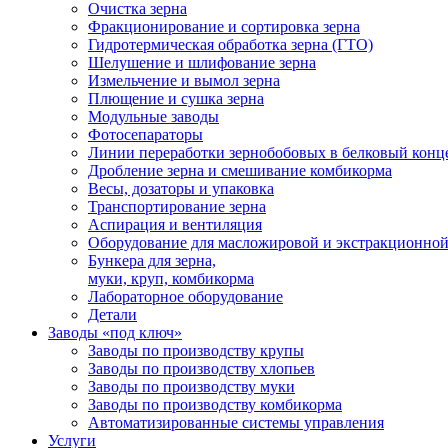
Очистка зерна
Фракционирование и сортировка зерна
Гидротермическая обработка зерна (ГТО)
Шелушение и шлифование зерна
Измельчение и вымол зерна
Плющение и сушка зерна
Модульные заводы
Фотосепараторы
Линии переработки зернобобовых в белковый конц
Дробление зерна и смешивание комбикорма
Весы, дозаторы и упаковка
Транспортирование зерна
Аспирация и вентиляция
Оборудование для масложировой и экстракционно
Бункера для зерна,
муки, круп, комбикорма
Лабораторное оборудование
Детали
Заводы «под ключ»
Заводы по производству крупы
Заводы по производству хлопьев
Заводы по производству муки
Заводы по производству комбикорма
Автоматизированные системы управления
Услуги