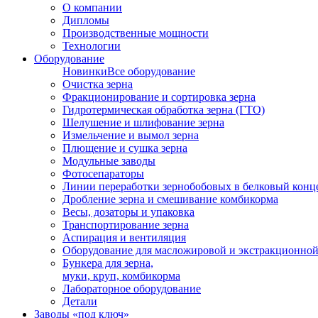
О компании
Дипломы
Производственные мощности
Технологии
Оборудование
Новинки
Все оборудование
Очистка зерна
Фракционирование и сортировка зерна
Гидротермическая обработка зерна (ГТО)
Шелушение и шлифование зерна
Измельчение и вымол зерна
Плющение и сушка зерна
Модульные заводы
Фотосепараторы
Линии переработки зернобобовых в белковый конц
Дробление зерна и смешивание комбикорма
Весы, дозаторы и упаковка
Транспортирование зерна
Аспирация и вентиляция
Оборудование для масложировой и экстракционно
Бункера для зерна,
муки, круп, комбикорма
Лабораторное оборудование
Детали
Заводы «под ключ»