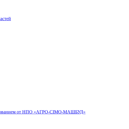
астей
рудованием от НПО «АГРО-СІМО-МАШБУД»