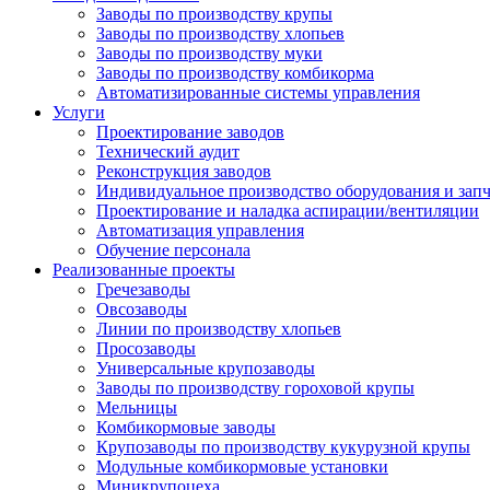
Заводы по производству крупы
Заводы по производству хлопьев
Заводы по производству муки
Заводы по производству комбикорма
Автоматизированные системы управления
Услуги
Проектирование заводов
Технический аудит
Реконструкция заводов
Индивидуальное производство оборудования и запч
Проектирование и наладка аспирации/вентиляции
Автоматизация управления
Обучение персонала
Реализованные проекты
Гречезаводы
Овсозаводы
Линии по производству хлопьев
Просозаводы
Универсальные крупозаводы
Заводы по производству гороховой крупы
Мельницы
Комбикормовые заводы
Крупозаводы по производству кукурузной крупы
Модульные комбикормовые установки
Миникрупоцеха