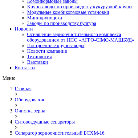
Комбикормовые заводы
Крупозаводы по производству кукурузной крупы
Модульные комбикормовые установки
Миникрупоцеха
Заводы по производству булгура
Новости
Оснащение зерноочистительного комплекса
оборудованием от НПО «АГРО-СІМО-МАШБУД»
Построенные крупозаводы
Новости компании
Технология
Выставки
Контакты
Меню
Главная
>
Оборудование
>
Очистка зерна
>
Ситовоздушные сепараторы
>
Сепаратор зерноочистительный БСХМ-16