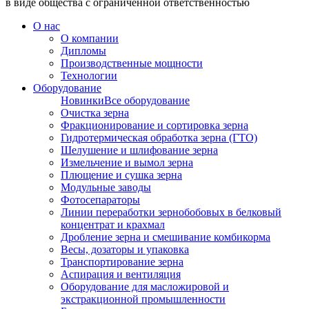
в виде общества с ограниченной ответственностью
О нас
О компании
Дипломы
Производственные мощности
Технологии
Оборудование
Новинки
Все оборудование
Очистка зерна
Фракционирование и сортировка зерна
Гидротермическая обработка зерна (ГТО)
Шелушение и шлифование зерна
Измельчение и вымол зерна
Плющение и сушка зерна
Модульные заводы
Фотосепараторы
Линии переработки зернобобовых в белковый
концентрат и крахмал
Дробление зерна и смешивание комбикорма
Весы, дозаторы и упаковка
Транспортирование зерна
Аспирация и вентиляция
Оборудование для масложировой и
экстракционной промышленности