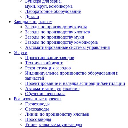
Бункера для зерна,
муки, круп, комбикорма
Лабораторное оборудование
Детали
Заводы «под ключ»
Заводы по производству крупы
Заводы по производству хлопьев
Заводы по производству муки
Заводы по производству комбикорма
Автоматизированные системы управления
Услуги
Проектирование заводов
Технический аудит
Реконструкция заводов
Индивидуальное производство оборудования и
запчастей
Проектирование и наладка аспирации/вентиляции
Автоматизация управления
Обучение персонала
Реализованные проекты
Гречезаводы
Овсозаводы
Линии по производству хлопьев
Просозаводы
Универсальные крупозаводы