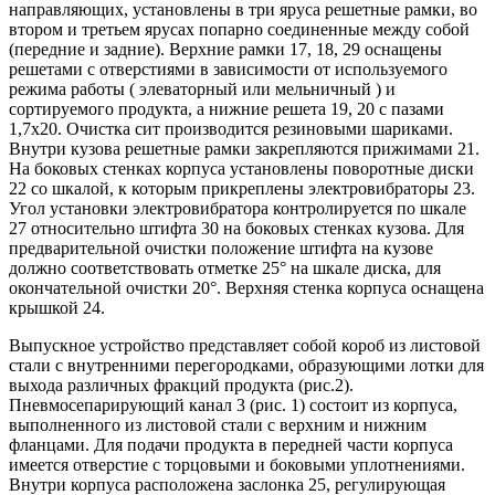
направляющих, установлены в три яруса решетные рамки, во
втором и третьем ярусах попарно соединенные между собой
(передние и задние). Верхние рамки 17, 18, 29 оснащены
решетами с отверстиями в зависимости от используемого
режима работы ( элеваторный или мельничный ) и
сортируемого продукта, а нижние решета 19, 20 с пазами
1,7х20. Очистка сит производится резиновыми шариками.
Внутри кузова решетные рамки закрепляются прижимами 21.
На боковых стенках корпуса установлены поворотные диски
22 со шкалой, к которым прикреплены электровибраторы 23.
Угол установки электровибратора контролируется по шкале
27 относительно штифта 30 на боковых стенках кузова. Для
предварительной очистки положение штифта на кузове
должно соответствовать отметке 25° на шкале диска, для
окончательной очистки 20°. Верхняя стенка корпуса оснащена
крышкой 24.
Выпускное устройство представляет собой короб из листовой
стали с внутренними перегородками, образующими лотки для
выхода различных фракций продукта (рис.2).
Пневмосепарирующий канал 3 (рис. 1) состоит из корпуса,
выполненного из листовой стали с верхним и нижним
фланцами. Для подачи продукта в передней части корпуса
имеется отверстие с торцовыми и боковыми уплотнениями.
Внутри корпуса расположена заслонка 25, регулирующая