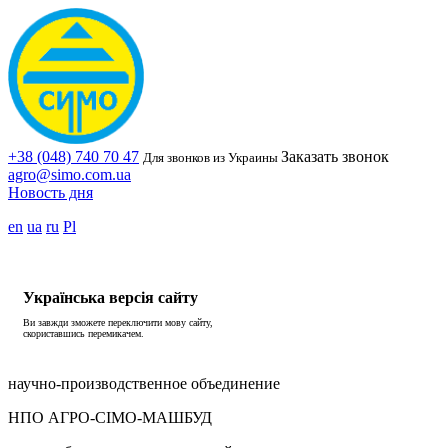
+38 (048) 740 70 47
Заказать звонок
Для звонков из Украины
agro@simo.com.ua
Новость дня
en
ua
ru
Pl
Українська версія сайту
Ви завжди зможете переключити мову сайту,
скориставшись перемикачем.
научно-производственное объединение
НПО АГРО-СІМО-МАШБУД