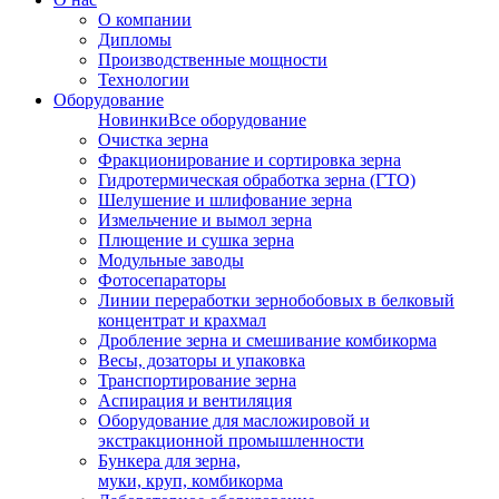
О компании
Дипломы
Производственные мощности
Технологии
Оборудование
Новинки
Все оборудование
Очистка зерна
Фракционирование и сортировка зерна
Гидротермическая обработка зерна (ГТО)
Шелушение и шлифование зерна
Измельчение и вымол зерна
Плющение и сушка зерна
Модульные заводы
Фотосепараторы
Линии переработки зернобобовых в белковый
концентрат и крахмал
Дробление зерна и смешивание комбикорма
Весы, дозаторы и упаковка
Транспортирование зерна
Аспирация и вентиляция
Оборудование для масложировой и
экстракционной промышленности
Бункера для зерна,
муки, круп, комбикорма