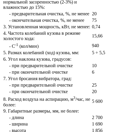
нормальной засоренностью (2-3%) и
влажностью до 15%:
- предварительная очистка, %, не менее
20
- окончательная очистка, %, не менее
75
3. Установленная мощность, кВт, не менее:
0,74
4. Частота колебаний кузова в режиме
15,66
холостого хода:
-1
940
- С
(кол/мин)
5. Размах колебаний (ход) кузова, мм:
5 ÷ 5,5
6. Угол наклона кузова, градусов:
- при предварительной очистке
10
- при окончательной очистке
6
7. Угол бросания вибратора, град:
- при предварительной очистке
25
- при окончательной очистке
20
3
8. Расход воздуха на аспирацию, м
/час, не
5 600
более:
9. Габаритные размеры, мм, не более:
- длина
2 700
- ширина
1 690
- высота
1 856