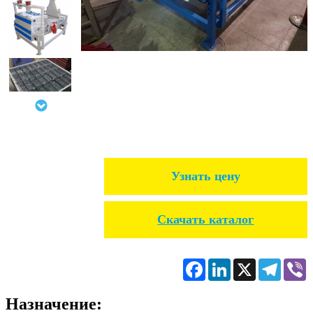
Узнать цену
Скачать каталог
Facebook
LinkedIn
X
Telegr
V
Назначение: