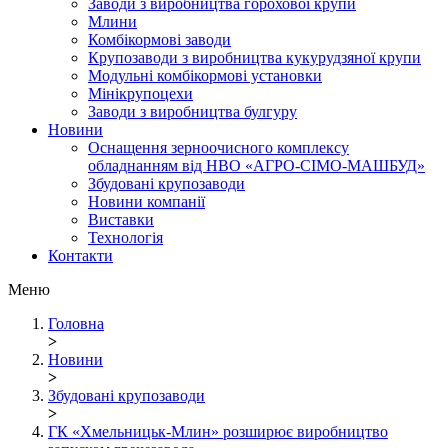
Заводи з виробництва горохової крупи
Млини
Комбікормові заводи
Крупозаводи з виробництва кукурудзяної крупи
Модульні комбікормові установки
Мінікрупоцехи
Заводи з виробництва булгуру
Новини
Оснащення зерноочисного комплексу
обладнанням від НВО «АГРО-СІМО-МАШБУД»
Збудовані крупозаводи
Новини компанії
Виставки
Технологія
Контакти
Меню
Головна
>
Новини
>
Збудовані крупозаводи
>
ГК «Хмельницьк-Млин» розширює виробництво