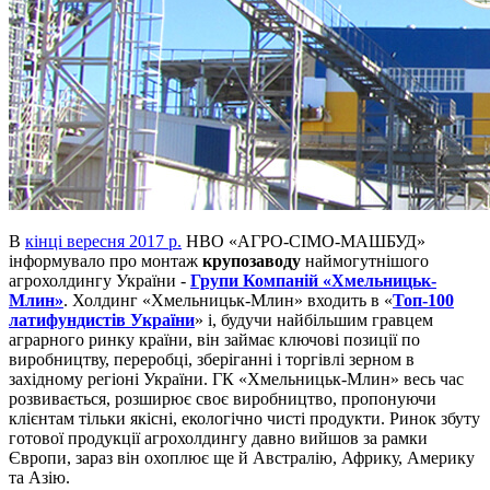
В
кінці вересня 2017 р.
НВО «АГРО-СІМО-МАШБУД»
інформувало про монтаж
крупозаводу
наймогутнішого
агрохолдингу України -
Групи Компаній «Хмельницьк-
Млин»
. Холдинг «Хмельницьк-Млин» входить в «
Топ-100
латифундистів України
» і, будучи найбільшим гравцем
аграрного ринку країни, він займає ключові позиції по
виробництву, переробці, зберіганні і торгівлі зерном в
західному регіоні України. ГК «Хмельницьк-Млин» весь час
розвивається, розширює своє виробництво, пропонуючи
клієнтам тільки якісні, екологічно чисті продукти. Ринок збуту
готової продукції агрохолдингу давно вийшов за рамки
Європи, зараз він охоплює ще й Австралію, Африку, Америку
та Азію.