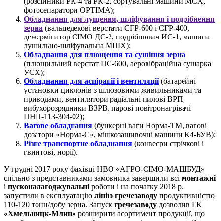
(розсійники РК-4 та РК-2, сортувальні машини МСХ,
фотосепаратори OPTIMA);
Обладнання для лущення, шліфування і подрібнення
зерна
(вальцедекові верстати СГР-600 і СГР-400,
дежермінатор СІМО ДС-2, подрібнювач ИС-1, машина
лущильно-шліфувальна МШХ);
Обладнання для плющення та сушіння зерна
(плющильний верстат ПС-600, аеровібраційна сушарка
УСХ);
Обладнання для аспірації і вентиляції
(батарейні
установки циклонів з шлюзовими живильниками та
приводами, вентилятори радіальні пилові ВРП,
вибухорозрядники ВЗРВ, парові повітронагрівачі
ПНП-113-304-02);
Вагове обладнання
(бункерні ваги Норма-ТМ, вагові
дозатори «Норма-С», мішкозашивочні машини К4-БУВ);
Різне транспортне обладнання
(конвеєри стрічкові і
гвинтові, норії).
У грудні 2017 року фахівці НВО «АГРО-СІМО-МАШБУД»
спільно з представниками замовника завершили всі
монтажні
і
пусконалагоджувальні
роботи і на початку 2018 р.
запустили в експлуатацію
лінію гречезаводу
продуктивністю
110-120 тонн/добу зерна. Запуск
гречезаводу
дозволив ГК
«Хмельницк-Млин»
розширити асортимент продукції, що