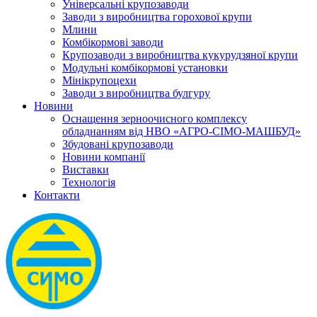
Універсальні крупозаводи
Заводи з виробництва горохової крупи
Млини
Комбікормові заводи
Крупозаводи з виробництва кукурудзяної крупи
Модульні комбікормові установки
Мінікрупоцехи
Заводи з виробництва булгуру
Новини
Оснащення зерноочисного комплексу
обладнанням від НВО «АГРО-СІМО-МАШБУД»
Збудовані крупозаводи
Новини компанії
Виставки
Технологія
Контакти