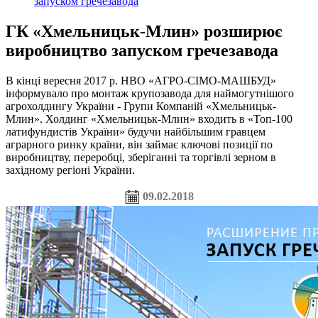
запуском гречезавода
ГК «Хмельницьк-Млин» розширює
виробництво запуском гречезавода
В кінці вересня 2017 р. НВО «АГРО-СІМО-МАШБУД»
інформувало про монтаж крупозавода для наймогутнішого
агрохолдингу України - Групи Компаній «Хмельницьк-
Млин». Холдинг «Хмельницьк-Млин» входить в «Топ-100
латифундистів України» будучи найбільшим гравцем
аграрного ринку країни, він займає ключові позиції по
виробництву, переробці, зберіганні та торгівлі зерном в
західному регіоні України.
09.02.2018