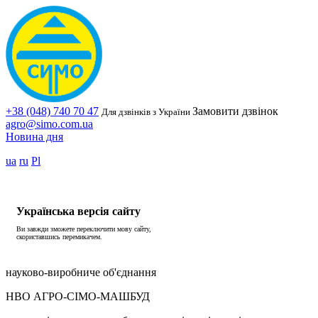
+38 (048) 740 70 47
Замовити дзвінок
Для дзвінків з України
agro@simo.com.ua
Новина дня
ua
ru
Pl
Українська версія сайту
Ви завжди зможете переключити мову сайту,
скориставшись перемикачем.
науково-виробниче об'єднання
НВО АГРО-СІМО-МАШБУД