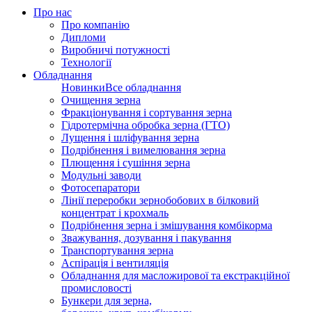
Про нас
Про компанію
Дипломи
Виробничі потужності
Технології
Обладнання
Новинки
Все обладнання
Очищення зерна
Фракціонування і сортування зерна
Гідротермічна обробка зерна (ГТО)
Лущення і шліфування зерна
Подрібнення і вимелювання зерна
Плющення і сушіння зерна
Модульні заводи
Фотосепаратори
Лінії переробки зернобобових в білковий
концентрат і крохмаль
Подрібнення зерна і змішування комбікорма
Зважування, дозування і пакування
Транспортування зерна
Аспірація і вентиляція
Обладнання для масложирової та екстракційної
промисловості
Бункери для зерна,