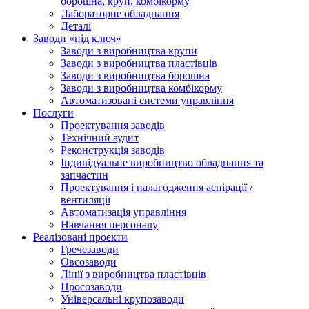
борошна, круп, комбікорму
Лабораторне обладнання
Деталі
Заводи «під ключ»
Заводи з виробництва крупи
Заводи з виробництва пластівців
Заводи з виробництва борошна
Заводи з виробництва комбікорму
Автоматизовані системи управління
Послуги
Проектування заводів
Технічний аудит
Реконструкція заводів
Індивідуальне виробництво обладнання та
запчастин
Проектування і налагодження аспірації /
вентиляції
Автоматизація управління
Навчання персоналу
Реалізовані проекти
Гречезаводи
Овсозаводи
Лінії з виробництва пластівців
Просозаводи
Універсальні крупозаводи