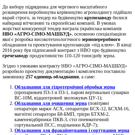
До вибору підрядника для чергового масштабного
розширення виробництва керівництво агрохолдингу підійшло
вкрай строго, за тендер на будівництво
крупозаводу
билися
найкращі вітчизняні та європейські компанії. В умовах
жорсткої конкуренції тендер виграла українська компанія
НВО «АГРО-СІМО-МАШБУД»
, основною спеціалізацією
якої є розробка високотехнологічного
зернопереробного
обладнання та проектування крупозаводів «під ключ». В кінці
2016 року був підписаний контракт з НВО про будівництво
гречезаводу
продуктивністю 110-120 тонн/добу зерна.
Згідно з умовами контракту НВО «АГРО-СІМО-МАШБУД»
розробило проектну документацію і комплектно поставило
замовнику
257 одиниць обладнання
, а саме:
Обладнання для гідротермічної обробки зерна
(пропарювачі ПЗ-3 и ПЗ-1, парові вертикальні сушарки
ВС-10М, відцентровий зволожувач ЦУ-1);
Обладнання для очищення зерна
(повітряні
сепаратори марки АСХ, сепаратори БСХ-12, БСХМ-16,
магнітні сепаратори Б8-БМП, трієри БТХМ-2,
каменевідбірники ПКВ-3, стіл пневматичний
сортувальний ПСС, подільники КДР-7);
Обладнання для фракціонування і сортування зерна