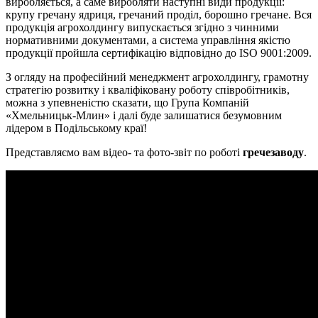
виробляється, а саме виробляти наступні види продукції:
крупу гречану ядриця, гречаний проділ, борошно гречане. Вся
продукція агрохолдингу випускається згідно з чинними
нормативними документами, а система управління якістю
продукції пройшла сертифікацію відповідно до ISO 9001:2009.
З огляду на професійний менеджмент агрохолдингу, грамотну
стратегію розвитку і кваліфіковану роботу співробітників,
можна з упевненістю сказати, що Група Компаній
«Хмельницьк-Млин» і далі буде залишатися безумовним
лідером в Подільському краї!
Представляємо вам відео- та фото-звіт по роботі
гречезаводу
.