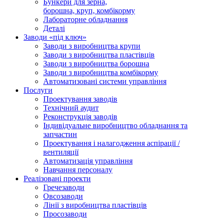
Бункери для зерна,
борошна, круп, комбікорму
Лабораторне обладнання
Деталі
Заводи «під ключ»
Заводи з виробництва крупи
Заводи з виробництва пластівців
Заводи з виробництва борошна
Заводи з виробництва комбікорму
Автоматизовані системи управління
Послуги
Проектування заводів
Технічний аудит
Реконструкція заводів
Індивідуальне виробництво обладнання та
запчастин
Проектування і налагодження аспірації /
вентиляції
Автоматизація управління
Навчання персоналу
Реалізовані проекти
Гречезаводи
Овсозаводи
Лінії з виробництва пластівців
Просозаводи