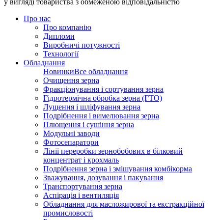
у вигляді товариства з обмеженою відповідальністю
Про нас
Про компанію
Дипломи
Виробничі потужності
Технології
Обладнання
Новинки
Все обладнання
Очищення зерна
Фракціонування і сортування зерна
Гідротермічна обробка зерна (ГТО)
Лущення і шліфування зерна
Подрібнення і вимелювання зерна
Плющення і сушіння зерна
Модульні заводи
Фотосепаратори
Лінії переробки зернобобових в білковий
концентрат і крохмаль
Подрібнення зерна і змішування комбікорма
Зважування, дозування і пакування
Транспортування зерна
Аспірація і вентиляція
Обладнання для масложирової та екстракційної
промисловості