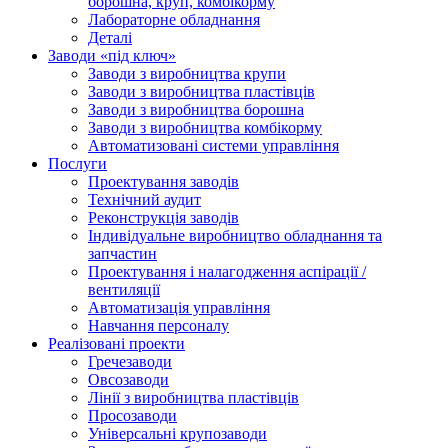
борошна, круп, комбікорму
Лабораторне обладнання
Деталі
Заводи «під ключ»
Заводи з виробництва крупи
Заводи з виробництва пластівців
Заводи з виробництва борошна
Заводи з виробництва комбікорму
Автоматизовані системи управління
Послуги
Проектування заводів
Технічний аудит
Реконструкція заводів
Індивідуальне виробництво обладнання та
запчастин
Проектування і налагодження аспірації /
вентиляції
Автоматизація управління
Навчання персоналу
Реалізовані проекти
Гречезаводи
Овсозаводи
Лінії з виробництва пластівців
Просозаводи
Універсальні крупозаводи