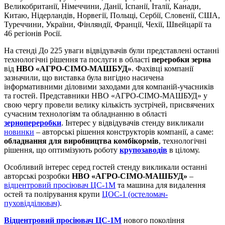
Великобританії, Німеччини, Данії, Іспанії, Італії, Канади,
Китаю, Нідерландів, Норвегії, Польщі, Сербії, Словенії, США,
Туреччини, України, Фінляндії, Франції, Чехії, Швейцарії та
46 регіонів Росії.
На стенді До 225 уваги відвідувачів були представлені останні
технологічні рішення та послуги в області
переробки зерна
від
НВО «АГРО-СІМО-МАШБУД»
. Фахівці компанії
зазначили, що виставка була вигідно насичена
інформативними діловими заходами для компаній-учасників
та гостей. Представники НВО «АГРО-СІМО-МАШБУД» у
свою чергу провели велику кількість зустрічей, присвячених
сучасним технологіям та обладнанню в області
зернопереробки
. Інтерес у відвідувачів стенду викликали
новинки
– авторські рішення конструкторів компанії, а саме:
обладнання для виробництва комбікормів
, технологічні
рішення, що оптимізують роботу
крупозаводів
в цілому.
Особливий інтерес серед гостей стенду викликали останні
авторські розробки
НВО «АГРО-СІМО-МАШБУД»
–
відцентровий просіювач ЦС-1М
та машина для видалення
остей та полірування крупи
ЦОС-1 (остеломач-
пуховідділювач)
.
Відцентровий просіювач ЦС-1М
нового покоління