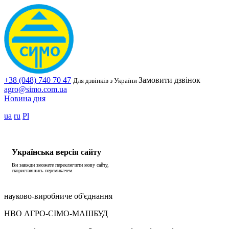
+38 (048) 740 70 47
Замовити дзвінок
Для дзвінків з України
agro@simo.com.ua
Новина дня
ua
ru
Pl
Українська версія сайту
Ви завжди зможете переключити мову сайту,
скориставшись перемикачем.
науково-виробниче об'єднання
НВО АГРО-СІМО-МАШБУД