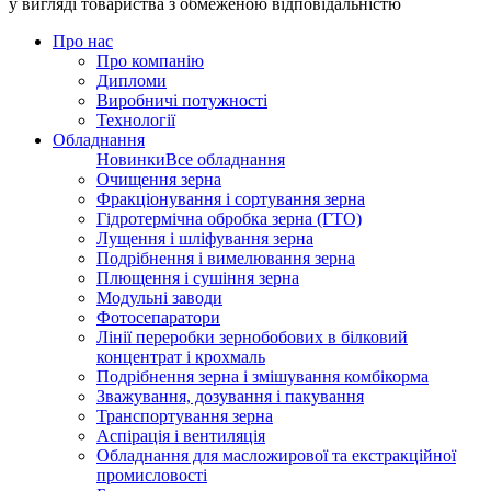
у вигляді товариства з обмеженою відповідальністю
Про нас
Про компанію
Дипломи
Виробничі потужності
Технології
Обладнання
Новинки
Все обладнання
Очищення зерна
Фракціонування і сортування зерна
Гідротермічна обробка зерна (ГТО)
Лущення і шліфування зерна
Подрібнення і вимелювання зерна
Плющення і сушіння зерна
Модульні заводи
Фотосепаратори
Лінії переробки зернобобових в білковий
концентрат і крохмаль
Подрібнення зерна і змішування комбікорма
Зважування, дозування і пакування
Транспортування зерна
Аспірація і вентиляція
Обладнання для масложирової та екстракційної
промисловості