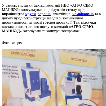
У рамках виставки фахівці компанії НВО «АГРО-СІМО-
МАШБУД» консультували відвідувачів стенду щодо
виробництва
крупи
,
бороша
,
пластівців
,
комбікормів
та в
цілому щодо реконструкції заводів зі збільшенням
продуктивності та якості готової продукції. Так, підсумки
виставки показали, що послуги компанії
«АГРО-СІМО-
МАШБУД»
затребувані та конкурентоспроможні.
Фотогалерея