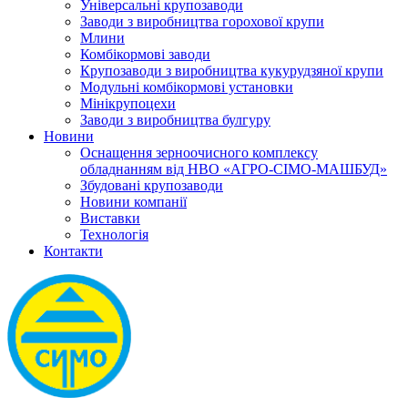
Універсальні крупозаводи
Заводи з виробництва горохової крупи
Млини
Комбікормові заводи
Крупозаводи з виробництва кукурудзяної крупи
Модульні комбікормові установки
Мінікрупоцехи
Заводи з виробництва булгуру
Новини
Оснащення зерноочисного комплексу
обладнанням від НВО «АГРО-СІМО-МАШБУД»
Збудовані крупозаводи
Новини компанії
Виставки
Технологія
Контакти