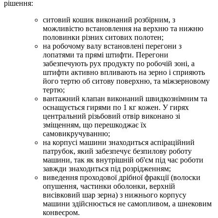
рішення:
ситовий кошик виконаний розбірним, з
можливістю встановлення на верхню та нижню
половинки різних ситових полотен;
на робочому валу встановлені перегони з
лопатями та прямі штифти. Перегони
забезпечують рух продукту по робочій зоні, а
штифти активно впливають на зерно і сприяють
його тертю об ситову поверхню, та міжзерновому
тертю;
вантажний клапан виконаний швидкознімним та
оснащується гирями по 1 кг кожен. У гирях
центральний різьбовий отвір виконано зі
зміщенням, що перешкоджає їх
самовикручуванню;
на корпусі машини знаходиться аспіраційний
патрубок, який забезпечує безпилову роботу
машини, так як внутрішній об'єм під час роботи
завжди знаходиться під розрідженням;
виведення проходової дрібної фракції (волоски
опушення, частинки оболонки, верхній
висівковий шар зерна) з нижнього корпусу
машини здійснюється не самопливом, а шнековим
конвеєром.