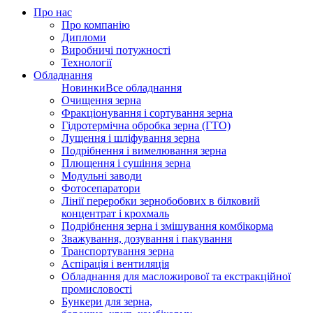
Про нас
Про компанію
Дипломи
Виробничі потужності
Технології
Обладнання
Новинки
Все обладнання
Очищення зерна
Фракціонування і сортування зерна
Гідротермічна обробка зерна (ГТО)
Лущення і шліфування зерна
Подрібнення і вимелювання зерна
Плющення і сушіння зерна
Модульні заводи
Фотосепаратори
Лінії переробки зернобобових в білковий
концентрат і крохмаль
Подрібнення зерна і змішування комбікорма
Зважування, дозування і пакування
Транспортування зерна
Аспірація і вентиляція
Обладнання для масложирової та екстракційної
промисловості
Бункери для зерна,