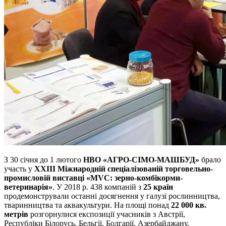
З 30 січня до 1 лютого
НВО «АГРО-СІМО-МАШБУД»
брало
участь у
XXIII Міжнародній спеціалізованій торговельно-
промисловій виставці «MVC: зерно-комбікорми-
ветеринарія»
. У 2018 р. 438 компаній з
25 країн
продемонстрували останні досягнення у галузі рослинництва,
тваринництва та аквакультури. На площі понад
22 000 кв.
метрів
розгорнулися експозиції учасників з Австрії,
Республіки Білорусь, Бельгії, Болгарії, Азербайджану,