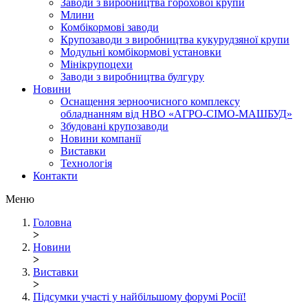
Заводи з виробництва горохової крупи
Млини
Комбікормові заводи
Крупозаводи з виробництва кукурудзяної крупи
Модульні комбікормові установки
Мінікрупоцехи
Заводи з виробництва булгуру
Новини
Оснащення зерноочисного комплексу
обладнанням від НВО «АГРО-СІМО-МАШБУД»
Збудовані крупозаводи
Новини компанії
Виставки
Технологія
Контакти
Меню
Головна
>
Новини
>
Виставки
>
Підсумки участі у найбільшому форумі Росії!