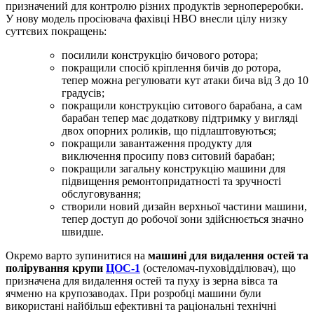
призначений для контролю різних продуктів зернопереробки.
У нову модель просіювача фахівці НВО внесли цілу низку
суттєвих покращень:
посилили конструкцію бичового ротора;
покращили спосіб кріплення бичів до ротора,
тепер можна регулювати кут атаки бича від 3 до 10
градусів;
покращили конструкцію ситового барабана, а сам
барабан тепер має додаткову підтримку у вигляді
двох опорних роликів, що підлаштовуються;
покращили завантаження продукту для
виключення просипу повз ситовий барабан;
покращили загальну конструкцію машини для
підвищення ремонтопридатності та зручності
обслуговування;
створили новий дизайн верхньої частини машини,
тепер доступ до робочої зони здійснюється значно
швидше.
Окремо варто зупинитися на
машині для видалення остей та
полірування крупи
ЦОС-1
(остеломач-пуховідділювач), що
призначена для видалення остей та пуху із зерна вівса та
ячменю на крупозаводах. При розробці машини були
використані найбільш ефективні та раціональні технічні