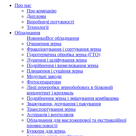
Про нас
Про компанію
Дипломи
Виробничі потужності
Технології
Обладнання
Новинки
Все обладнання
Очищення зерна
Фракціонування і сортування зерна
Гідротермічна обробка зерна (ГТО)
Лущення і шліфування зерна
Подрібнення і вимелювання зерна
Плющення і сушіння зерна
Модульні заводи
Фотосепаратори
Лінії переробки зернобобових в білковий
концентрат і крохмаль
Подрібнення зерна і змішування комбікорма
Зважування, дозування і пакування
Транспортування зерна
Аспірація і вентиляція
Обладнання для масложирової та екстракційної
промисловості
Бункери для зерна,