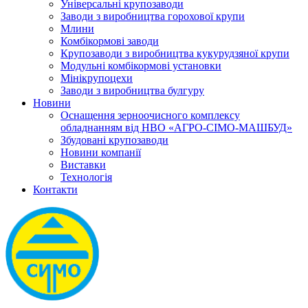
Універсальні крупозаводи
Заводи з виробництва горохової крупи
Млини
Комбікормові заводи
Крупозаводи з виробництва кукурудзяної крупи
Модульні комбікормові установки
Мінікрупоцехи
Заводи з виробництва булгуру
Новини
Оснащення зерноочисного комплексу
обладнанням від НВО «АГРО-СІМО-МАШБУД»
Збудовані крупозаводи
Новини компанії
Виставки
Технологія
Контакти