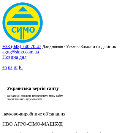
+38 (048) 740 70 47
Замовити дзвінок
Для дзвінків з України
agro@simo.com.ua
Новина дня
en
ua
ru
Pl
Українська версія сайту
Ви завжди зможете переключити мову сайту,
скориставшись перемикачем.
науково-виробниче об'єднання
НВО АГРО-СІМО-МАШБУД