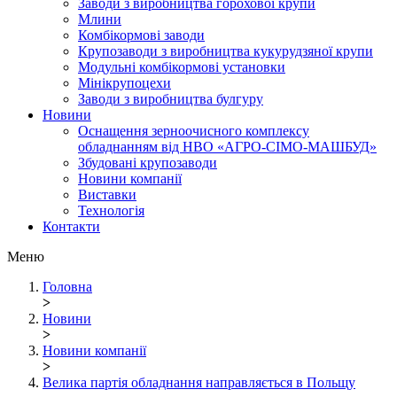
Заводи з виробництва горохової крупи
Млини
Комбікормові заводи
Крупозаводи з виробництва кукурудзяної крупи
Модульні комбікормові установки
Мінікрупоцехи
Заводи з виробництва булгуру
Новини
Оснащення зерноочисного комплексу
обладнанням від НВО «АГРО-СІМО-МАШБУД»
Збудовані крупозаводи
Новини компанії
Виставки
Технологія
Контакти
Меню
Головна
>
Новини
>
Новини компанії
>
Велика партія обладнання направляється в Польщу