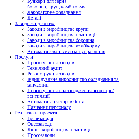
Бункери для зерна,
борошна, круп, комбікорму
Лабораторне обладнання
Деталі
Заводи «під ключ»
Заводи з виробництва крупи
Заводи з виробництва пластівців
Заводи з виробництва борошна
Заводи з виробництва комбікорму
Автоматизовані системи управління
Послуги
Проектування заводів
Технічний аудит
Реконструкція заводів
Індивідуальне виробництво обладнання та
запчастин
Проектування і налагодження аспірації /
вентиляції
Автоматизація управління
Навчання персоналу
Реалізовані проекти
Гречезаводи
Овсозаводи
Лінії з виробництва пластівців
Просозаводи