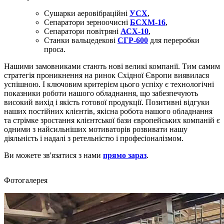
Сушарки аеровібраційні
УСХ
,
Сепаратори зерноочисні
БСХМ-16
,
Сепаратори повітряні
АСХ-10
,
Станки вальцедекові
СГР-600
для переробки
проса.
Нашими замовниками стають нові великі компанії. Тим самим
стратегія проникнення на ринок Східної Європи виявилася
успішною. І ключовим критерієм цього успіху є технологічні
показники роботи нашого обладнання, що забезпечують
високий вихід і якість готової продукції. Позитивні відгуки
наших постійних клієнтів, якісна робота нашого обладнання
та стрімке зростання клієнтської бази європейських компаній є
одними з найсильніших мотиваторів розвивати нашу
діяльність і надалі з ретельністю і професіоналізмом.
Ви можете зв'язатися з нами
прямо зараз
.
Фотогалерея