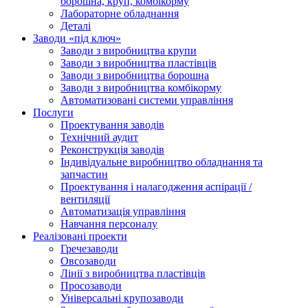
борошна, круп, комбікорму
Лабораторне обладнання
Деталі
Заводи «під ключ»
Заводи з виробництва крупи
Заводи з виробництва пластівців
Заводи з виробництва борошна
Заводи з виробництва комбікорму
Автоматизовані системи управління
Послуги
Проектування заводів
Технічний аудит
Реконструкція заводів
Індивідуальне виробництво обладнання та
запчастин
Проектування і налагодження аспірації /
вентиляції
Автоматизація управління
Навчання персоналу
Реалізовані проекти
Гречезаводи
Овсозаводи
Лінії з виробництва пластівців
Просозаводи
Універсальні крупозаводи