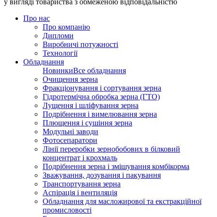
у вигляді товариства з обмеженою відповідальністю
Про нас
Про компанію
Дипломи
Виробничі потужності
Технології
Обладнання
Новинки
Все обладнання
Очищення зерна
Фракціонування і сортування зерна
Гідротермічна обробка зерна (ГТО)
Лущення і шліфування зерна
Подрібнення і вимелювання зерна
Плющення і сушіння зерна
Модульні заводи
Фотосепаратори
Лінії переробки зернобобових в білковий
концентрат і крохмаль
Подрібнення зерна і змішування комбікорма
Зважування, дозування і пакування
Транспортування зерна
Аспірація і вентиляція
Обладнання для масложирової та екстракційної
промисловості