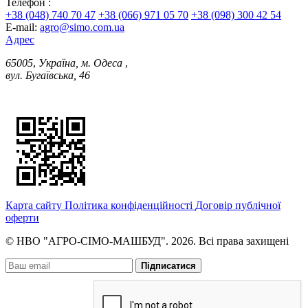
Телефон :
+38 (048) 740 70 47
+38 (066) 971 05 70
+38 (098) 300 42 54
E-mail:
agro@simo.com.ua
Адрес
65005
,
Україна, м. Одеса
,
вул. Бугаївська, 46
Карта сайту
Політика конфіденційності
Договір публічної
оферти
© НВО "АГРО-СІМО-МАШБУД". 2026. Всі права захищені
Підписатися