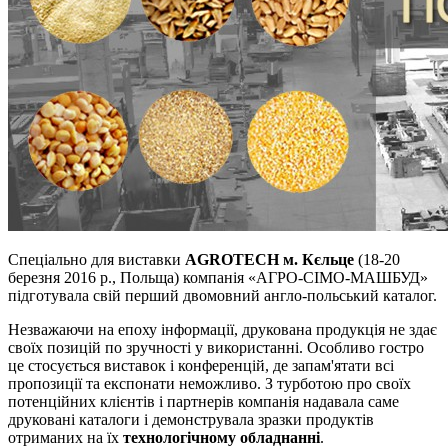
Спеціально для виставки
AGROTECH м. Кєльце
(18-20
березня 2016 р., Польща) компанія «АГРО-СІМО-МАШБУД»
підготувала свій перший двомовний англо-польський каталог.
Незважаючи на епоху інформації, друкована продукція не здає
своїх позицій по зручності у використанні. Особливо гостро
це стосується виставок і конференцій, де запам'ятати всі
пропозиції та експонати неможливо. З турботою про своїх
потенційних клієнтів і партнерів компанія надавала саме
друковані каталоги і демонструвала зразки продуктів
отриманих на їх
технологічному обладнанні
.