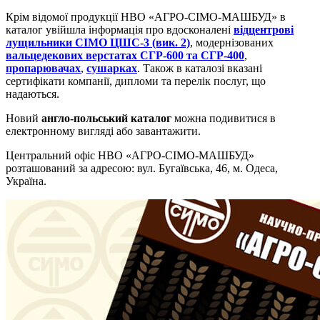
Крім відомої продукції НВО «АГРО-СІМО-МАШБУД» в
каталог увійшла інформація про вдосконалені
відцентрові
лущильники СІМО ЦШС-3 (вик. 2)
, модернізованих
вальцедекових верстатах СГР-600 та СГР-400
,
пропарювачах
,
сушарках
. Також в каталозі вказані
сертифікати компанії, дипломи та перелік послуг, що
надаються.
Новий
англо-польський каталог
можна подивитися в
електронному вигляді або завантажити.
Центральний офіс НВО «АГРО-СІМО-МАШБУД»
розташований за адресою: вул. Бугаївська, 46, м. Одеса,
Україна.