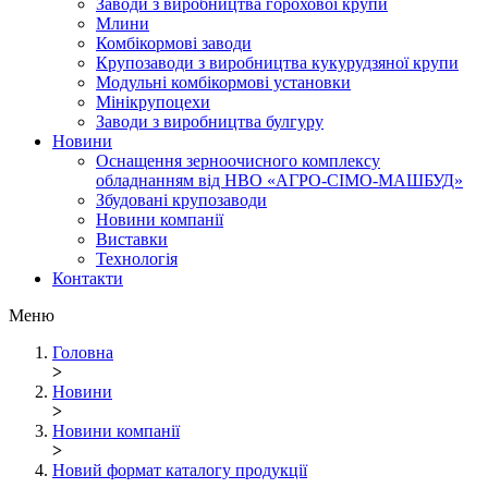
Заводи з виробництва горохової крупи
Млини
Комбікормові заводи
Крупозаводи з виробництва кукурудзяної крупи
Модульні комбікормові установки
Мінікрупоцехи
Заводи з виробництва булгуру
Новини
Оснащення зерноочисного комплексу
обладнанням від НВО «АГРО-СІМО-МАШБУД»
Збудовані крупозаводи
Новини компанії
Виставки
Технологія
Контакти
Меню
Головна
>
Новини
>
Новини компанії
>
Новий формат каталогу продукції