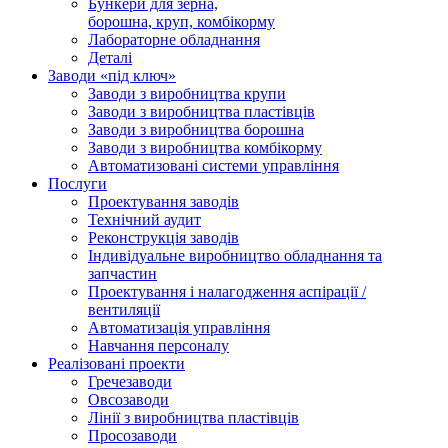
Бункери для зерна,
борошна, круп, комбікорму
Лабораторне обладнання
Деталі
Заводи «під ключ»
Заводи з виробництва крупи
Заводи з виробництва пластівців
Заводи з виробництва борошна
Заводи з виробництва комбікорму
Автоматизовані системи управління
Послуги
Проектування заводів
Технічний аудит
Реконструкція заводів
Індивідуальне виробництво обладнання та
запчастин
Проектування і налагодження аспірації /
вентиляції
Автоматизація управління
Навчання персоналу
Реалізовані проекти
Гречезаводи
Овсозаводи
Лінії з виробництва пластівців
Просозаводи