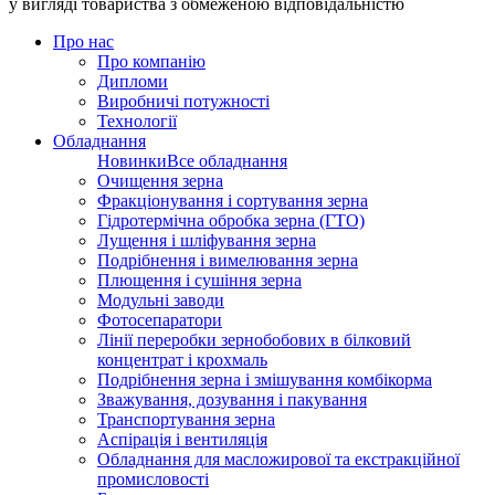
у вигляді товариства з обмеженою відповідальністю
Про нас
Про компанію
Дипломи
Виробничі потужності
Технології
Обладнання
Новинки
Все обладнання
Очищення зерна
Фракціонування і сортування зерна
Гідротермічна обробка зерна (ГТО)
Лущення і шліфування зерна
Подрібнення і вимелювання зерна
Плющення і сушіння зерна
Модульні заводи
Фотосепаратори
Лінії переробки зернобобових в білковий
концентрат і крохмаль
Подрібнення зерна і змішування комбікорма
Зважування, дозування і пакування
Транспортування зерна
Аспірація і вентиляція
Обладнання для масложирової та екстракційної
промисловості