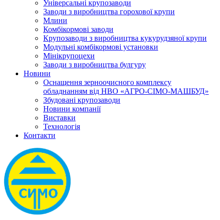
Універсальні крупозаводи
Заводи з виробництва горохової крупи
Млини
Комбікормові заводи
Крупозаводи з виробництва кукурудзяної крупи
Модульні комбікормові установки
Мінікрупоцехи
Заводи з виробництва булгуру
Новини
Оснащення зерноочисного комплексу
обладнанням від НВО «АГРО-СІМО-МАШБУД»
Збудовані крупозаводи
Новини компанії
Виставки
Технологія
Контакти