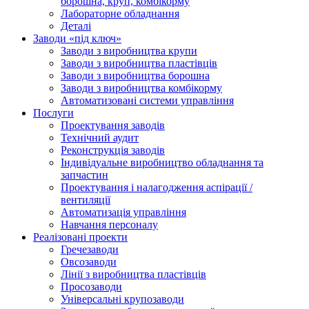
борошна, круп, комбікорму
Лабораторне обладнання
Деталі
Заводи «під ключ»
Заводи з виробництва крупи
Заводи з виробництва пластівців
Заводи з виробництва борошна
Заводи з виробництва комбікорму
Автоматизовані системи управління
Послуги
Проектування заводів
Технічний аудит
Реконструкція заводів
Індивідуальне виробництво обладнання та
запчастин
Проектування і налагодження аспірації /
вентиляції
Автоматизація управління
Навчання персоналу
Реалізовані проекти
Гречезаводи
Овсозаводи
Лінії з виробництва пластівців
Просозаводи
Універсальні крупозаводи