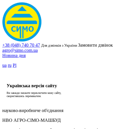
+38 (048) 740 70 47
Замовити дзвінок
Для дзвінків з України
agro@simo.com.ua
Новина дня
ua
ru
Pl
Українська версія сайту
Ви завжди зможете переключити мову сайту,
скориставшись перемикачем.
науково-виробниче об'єднання
НВО АГРО-СІМО-МАШБУД