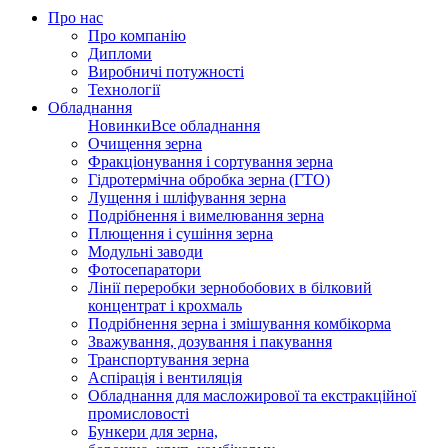
Про нас
Про компанію
Дипломи
Виробничі потужності
Технології
Обладнання
Новинки
Все обладнання
Очищення зерна
Фракціонування і сортування зерна
Гідротермічна обробка зерна (ГТО)
Лущення і шліфування зерна
Подрібнення і вимелювання зерна
Плющення і сушіння зерна
Модульні заводи
Фотосепаратори
Лінії переробки зернобобових в білковий
концентрат і крохмаль
Подрібнення зерна і змішування комбікорма
Зважування, дозування і пакування
Транспортування зерна
Аспірація і вентиляція
Обладнання для масложирової та екстракційної
промисловості
Бункери для зерна,