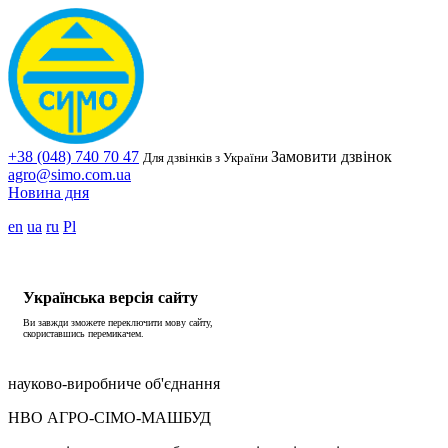
+38 (048) 740 70 47
Замовити дзвінок
Для дзвінків з України
agro@simo.com.ua
Новина дня
en
ua
ru
Pl
Українська версія сайту
Ви завжди зможете переключити мову сайту,
скориставшись перемикачем.
науково-виробниче об'єднання
НВО АГРО-СІМО-МАШБУД