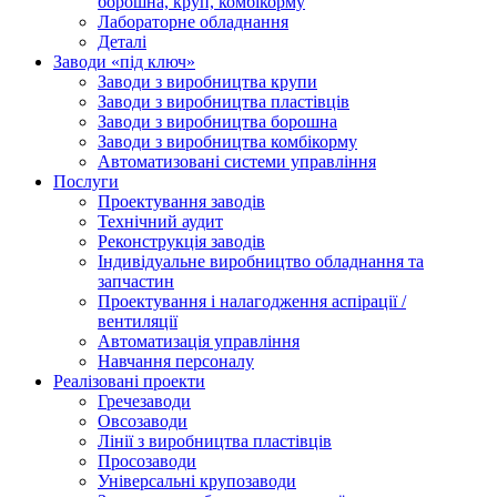
борошна, круп, комбікорму
Лабораторне обладнання
Деталі
Заводи «під ключ»
Заводи з виробництва крупи
Заводи з виробництва пластівців
Заводи з виробництва борошна
Заводи з виробництва комбікорму
Автоматизовані системи управління
Послуги
Проектування заводів
Технічний аудит
Реконструкція заводів
Індивідуальне виробництво обладнання та
запчастин
Проектування і налагодження аспірації /
вентиляції
Автоматизація управління
Навчання персоналу
Реалізовані проекти
Гречезаводи
Овсозаводи
Лінії з виробництва пластівців
Просозаводи
Універсальні крупозаводи