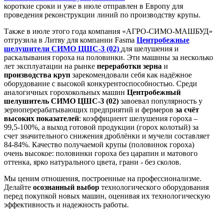
короткие сроки и уже в июле отправлен в Европу для
проведения реконструкции линий по производству крупы.
Также в июле этого года компания «АГРО-СИМО-МАШБУД»
отгрузила в Литву для компании Fasma
Центробежные
шелушители СИМО ЦШС-3 (02)
для шелушения и
раскалывания гороха на половинки. Эти машины за несколько
лет эксплуатации на рынке
переработки зерна
и
производства круп
зарекомендовали себя как надёжное
оборудование с высокой конкурентоспособностью. Среди
аналогичных горохокольных машин
Центробежный
шелушитель СИМО ЦШС-3 (02)
завоевал популярность у
зерноперерабатывающих предприятий и фермеров
за счёт
высоких показателей
: коэффициент шелушения гороха –
99,5-100%, а выход готовой продукции (горох колотый) за
счет значительного снижения дроблёнки и мучели составляет
84-84%. Качество получаемой крупы (половинок гороха)
очень высокое: половинки гороха без царапин и матового
оттенка, ярко натурального цвета, грани - без сколов.
Мы ценим отношения, построенные на профессионализме.
Делайте
осознанный выбор
технологического оборудования
перед покупкой новых машин, оценивая их технологическую
эффективность и надежность работы.