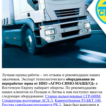
Лучшая оценка работы – это отзывы и рекомендации наших
заказчиков. Экспорт технологического
оборудования по
переработке зерна от НПО «АГРО-СИМО-МАШБУД»
в
Восточную Европу набирает обороты. По рекомендациям
наших клиентов из Польши и Литвы к нам поступил заказ на
следующее оборудование:
Станки вальцедековые СГР-600M
,
Сепараторы воздушные АСХ-5
,
Камнеотборник Р3-БКТ-100
,
Рассева самобалансирующиеся РК-2
. Заказ был выполнен в