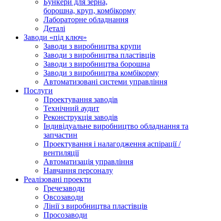
Бункери для зерна,
борошна, круп, комбікорму
Лабораторне обладнання
Деталі
Заводи «під ключ»
Заводи з виробництва крупи
Заводи з виробництва пластівців
Заводи з виробництва борошна
Заводи з виробництва комбікорму
Автоматизовані системи управління
Послуги
Проектування заводів
Технічний аудит
Реконструкція заводів
Індивідуальне виробництво обладнання та
запчастин
Проектування і налагодження аспірації /
вентиляції
Автоматизація управління
Навчання персоналу
Реалізовані проекти
Гречезаводи
Овсозаводи
Лінії з виробництва пластівців
Просозаводи