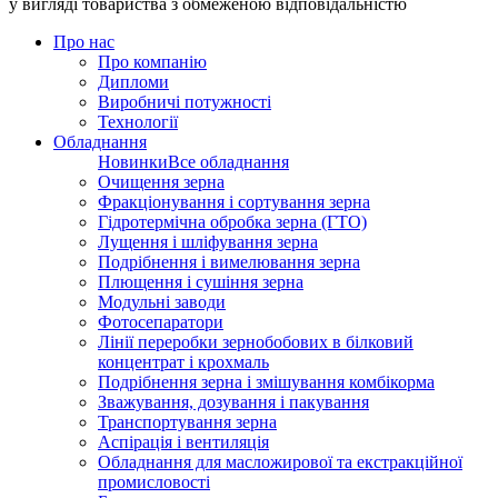
у вигляді товариства з обмеженою відповідальністю
Про нас
Про компанію
Дипломи
Виробничі потужності
Технології
Обладнання
Новинки
Все обладнання
Очищення зерна
Фракціонування і сортування зерна
Гідротермічна обробка зерна (ГТО)
Лущення і шліфування зерна
Подрібнення і вимелювання зерна
Плющення і сушіння зерна
Модульні заводи
Фотосепаратори
Лінії переробки зернобобових в білковий
концентрат і крохмаль
Подрібнення зерна і змішування комбікорма
Зважування, дозування і пакування
Транспортування зерна
Аспірація і вентиляція
Обладнання для масложирової та екстракційної
промисловості