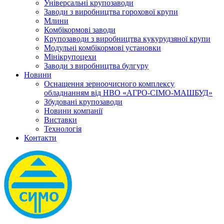
Універсальні крупозаводи
Заводи з виробництва горохової крупи
Млини
Комбікормові заводи
Крупозаводи з виробництва кукурудзяної крупи
Модульні комбікормові установки
Мінікрупоцехи
Заводи з виробництва булгуру
Новини
Оснащення зерноочисного комплексу
обладнанням від НВО «АГРО-СІМО-МАШБУД»
Збудовані крупозаводи
Новини компанії
Виставки
Технологія
Контакти