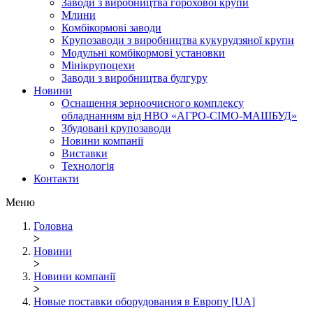
Заводи з виробництва горохової крупи
Млини
Комбікормові заводи
Крупозаводи з виробництва кукурудзяної крупи
Модульні комбікормові установки
Мінікрупоцехи
Заводи з виробництва булгуру
Новини
Оснащення зерноочисного комплексу
обладнанням від НВО «АГРО-СІМО-МАШБУД»
Збудовані крупозаводи
Новини компанії
Виставки
Технологія
Контакти
Меню
Головна
>
Новини
>
Новини компанії
>
Новые поставки оборудования в Европу [UA]