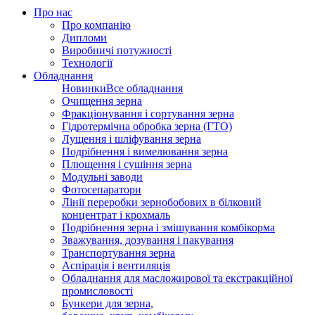
Про нас
Про компанію
Дипломи
Виробничі потужності
Технології
Обладнання
Новинки
Все обладнання
Очищення зерна
Фракціонування і сортування зерна
Гідротермічна обробка зерна (ГТО)
Лущення і шліфування зерна
Подрібнення і вимелювання зерна
Плющення і сушіння зерна
Модульні заводи
Фотосепаратори
Лінії переробки зернобобових в білковий
концентрат і крохмаль
Подрібнення зерна і змішування комбікорма
Зважування, дозування і пакування
Транспортування зерна
Аспірація і вентиляція
Обладнання для масложирової та екстракційної
промисловості
Бункери для зерна,