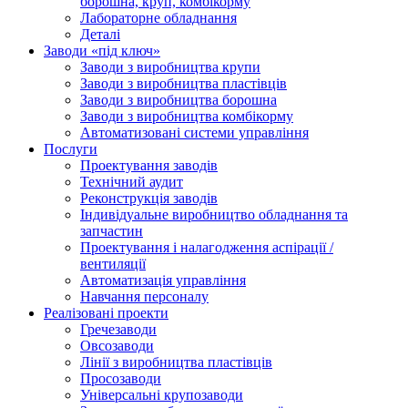
борошна, круп, комбікорму
Лабораторне обладнання
Деталі
Заводи «під ключ»
Заводи з виробництва крупи
Заводи з виробництва пластівців
Заводи з виробництва борошна
Заводи з виробництва комбікорму
Автоматизовані системи управління
Послуги
Проектування заводів
Технічний аудит
Реконструкція заводів
Індивідуальне виробництво обладнання та
запчастин
Проектування і налагодження аспірації /
вентиляції
Автоматизація управління
Навчання персоналу
Реалізовані проекти
Гречезаводи
Овсозаводи
Лінії з виробництва пластівців
Просозаводи
Універсальні крупозаводи