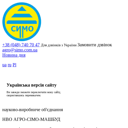
+38 (048) 740 70 47
Замовити дзвінок
Для дзвінків з України
agro@simo.com.ua
Новина дня
ua
ru
Pl
Українська версія сайту
Ви завжди зможете переключити мову сайту,
скориставшись перемикачем.
науково-виробниче об'єднання
НВО АГРО-СІМО-МАШБУД