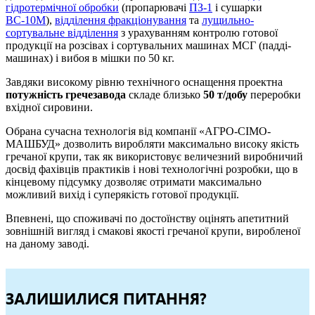
гідротермічної обробки
(пропарювачі
ПЗ-1
і сушарки
ВС-10М
),
відділення фракціонування
та
лущильно-
сортувальне відділення
з урахуванням контролю готової
продукції на розсівах і сортувальних машинах МСГ (падді-
машинах) і вибоя в мішки по 50 кг.
Завдяки високому рівню технічного оснащення проектна
потужність гречезавода
складе близько
50 т/добу
переробки
вхідної сировини.
Обрана сучасна технологія від компанії «АГРО-СІМО-
МАШБУД» дозволить виробляти максимально високу якість
гречаної крупи, так як використовує величезний виробничий
досвід фахівців практиків і нові технологічні розробки, що в
кінцевому підсумку дозволяє отримати максимально
можливий вихід і суперякість готової продукції.
Впевнені, що споживачі по достоїнству оцінять апетитний
зовнішній вигляд і смакові якості гречаної крупи, виробленої
на даному заводі.
ЗАЛИШИЛИСЯ ПИТАННЯ?