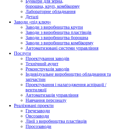
Бункери для зерна,
борошна, круп, комбікорму
Лабораторне обладнання
Деталі
Заводи «під ключ»
Заводи з виробництва крупи
Заводи з виробництва пластівців
Заводи з виробництва борошна
Заводи з виробництва комбікорму
Автоматизовані системи управління
Послуги
Проектування заводів
Технічний аудит
Реконструкція заводів
Індивідуальне виробництво обладнання та
запчастин
Проектування і налагодження аспірації /
вентиляції
Автоматизація управління
Навчання персоналу
Реалізовані проекти
Гречезаводи
Овсозаводи
Лінії з виробництва пластівців
Просозаводи