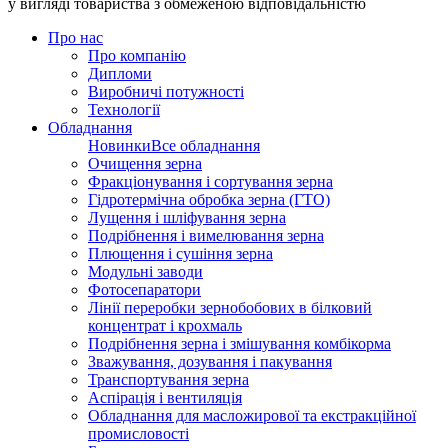
у вигляді товариства з обмеженою відповідальністю
Про нас
Про компанію
Дипломи
Виробничі потужності
Технології
Обладнання
Новинки
Все обладнання
Очищення зерна
Фракціонування і сортування зерна
Гідротермічна обробка зерна (ГТО)
Лущення і шліфування зерна
Подрібнення і вимелювання зерна
Плющення і сушіння зерна
Модульні заводи
Фотосепаратори
Лінії переробки зернобобових в білковий
концентрат і крохмаль
Подрібнення зерна і змішування комбікорма
Зважування, дозування і пакування
Транспортування зерна
Аспірація і вентиляція
Обладнання для масложирової та екстракційної
промисловості