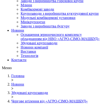
Заводи з виробництва горохової крупи
Млини
Комбікормові заводи
Крупозаводи з виробництва кукурудзяної крупи
Модульні комбікормові установки
Мінікрупоцехи
Заводи з виробництва булгуру
Новини
Оснащення зерноочисного комплексу
обладнанням від НВО «АГРО-СІМО-МАШБУД»
Збудовані крупозаводи
Новини компанії
Виставки
Технологія
Контакти
Меню
Головна
>
Новини
>
Збудовані крупозаводи
>
Чергове втілення від «АГРО-СІМО-МАШБУД»