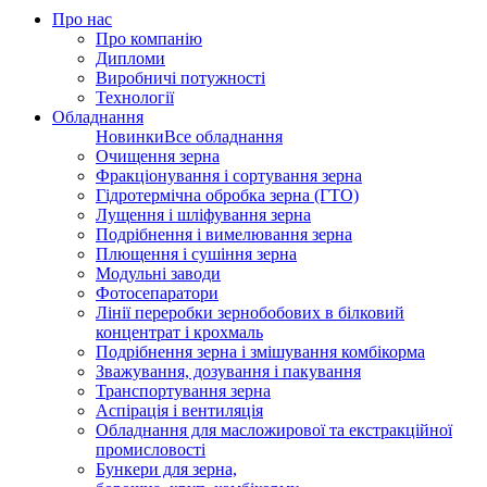
Про нас
Про компанію
Дипломи
Виробничі потужності
Технології
Обладнання
Новинки
Все обладнання
Очищення зерна
Фракціонування і сортування зерна
Гідротермічна обробка зерна (ГТО)
Лущення і шліфування зерна
Подрібнення і вимелювання зерна
Плющення і сушіння зерна
Модульні заводи
Фотосепаратори
Лінії переробки зернобобових в білковий
концентрат і крохмаль
Подрібнення зерна і змішування комбікорма
Зважування, дозування і пакування
Транспортування зерна
Аспірація і вентиляція
Обладнання для масложирової та екстракційної
промисловості
Бункери для зерна,