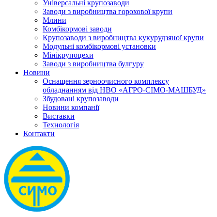
Універсальні крупозаводи
Заводи з виробництва горохової крупи
Млини
Комбікормові заводи
Крупозаводи з виробництва кукурудзяної крупи
Модульні комбікормові установки
Мінікрупоцехи
Заводи з виробництва булгуру
Новини
Оснащення зерноочисного комплексу
обладнанням від НВО «АГРО-СІМО-МАШБУД»
Збудовані крупозаводи
Новини компанії
Виставки
Технологія
Контакти