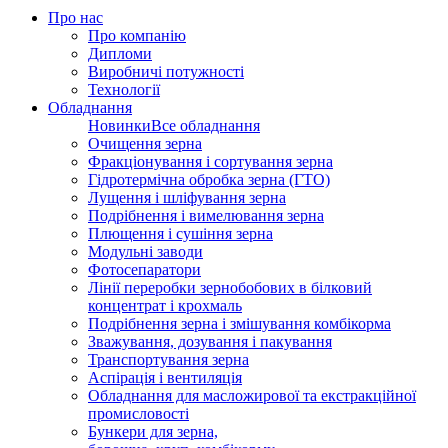
Про нас
Про компанію
Дипломи
Виробничі потужності
Технології
Обладнання
Новинки
Все обладнання
Очищення зерна
Фракціонування і сортування зерна
Гідротермічна обробка зерна (ГТО)
Лущення і шліфування зерна
Подрібнення і вимелювання зерна
Плющення і сушіння зерна
Модульні заводи
Фотосепаратори
Лінії переробки зернобобових в білковий
концентрат і крохмаль
Подрібнення зерна і змішування комбікорма
Зважування, дозування і пакування
Транспортування зерна
Аспірація і вентиляція
Обладнання для масложирової та екстракційної
промисловості
Бункери для зерна,