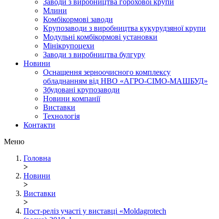
Заводи з виробництва горохової крупи
Млини
Комбікормові заводи
Крупозаводи з виробництва кукурудзяної крупи
Модульні комбікормові установки
Мінікрупоцехи
Заводи з виробництва булгуру
Новини
Оснащення зерноочисного комплексу
обладнанням від НВО «АГРО-СІМО-МАШБУД»
Збудовані крупозаводи
Новини компанії
Виставки
Технологія
Контакти
Меню
Головна
>
Новини
>
Виставки
>
Пост-реліз участі у виставці «Moldagrotech