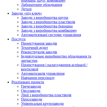
борошна, круп, комбікорму
Лабораторне обладнання
Деталі
Заводи «під ключ»
Заводи з виробництва крупи
Заводи з виробництва пластівців
Заводи з виробництва борошна
Заводи з виробництва комбікорму
Автоматизовані системи управління
Послуги
Проектування заводів
Технічний аудит
Реконструкція заводів
Індивідуальне виробництво обладнання та
запчастин
Проектування і налагодження аспірації /
вентиляції
Автоматизація управління
Навчання персоналу
Реалізовані проекти
Гречезаводи
Овсозаводи
Лінії з виробництва пластівців
Просозаводи
Універсальні крупозаводи