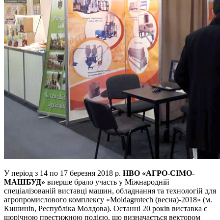
У період з 14 по 17 березня 2018 р.
НВО «АГРО-СІМО-
МАШБУД»
вперше брало участь у Міжнародній
спеціалізованій виставці машин, обладнання та технологій для
агропромислового комплексу «Moldagrotech (весна)-2018» (м.
Кишинів, Республіка Молдова). Останні 20 років виставка є
щорічною престижною подією, що визначається вектором