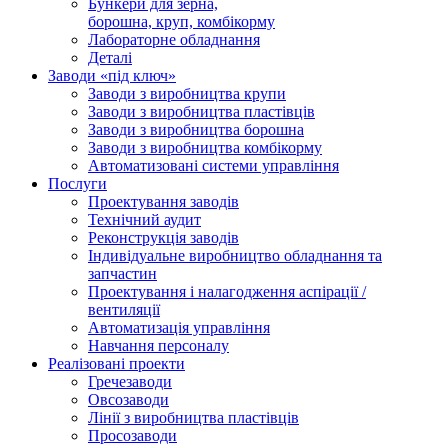
Бункери для зерна,
борошна, круп, комбікорму
Лабораторне обладнання
Деталі
Заводи «під ключ»
Заводи з виробництва крупи
Заводи з виробництва пластівців
Заводи з виробництва борошна
Заводи з виробництва комбікорму
Автоматизовані системи управління
Послуги
Проектування заводів
Технічний аудит
Реконструкція заводів
Індивідуальне виробництво обладнання та
запчастин
Проектування і налагодження аспірації /
вентиляції
Автоматизація управління
Навчання персоналу
Реалізовані проекти
Гречезаводи
Овсозаводи
Лінії з виробництва пластівців
Просозаводи