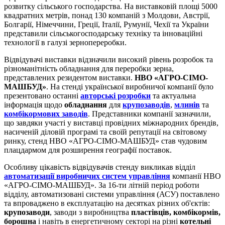
розвитку сільського господарства. На виставковій площі 5000
квадратних метрів, понад 130 компаній з Молдови, Австрії,
Болгарії, Німеччини, Греції, Італії, Румунії, Чехії та України
представили сільськогосподарську техніку та інноваційні
технології в галузі зернопереробки.
Відвідувачі виставки відзначили високий рівень розробок та
різноманітність обладнання для переробки зерна,
представлених резидентом виставки.
НВО «АГРО-СІМО-
МАШБУД»
. На стенді української виробничої компанії було
презентовано останні
авторські розробки
та актуальна
інформація щодо
обладнання
для
крупозаводів
,
млинів
та
комбікормових заводів
. Представники компанії зазначили,
що завдяки участі у виставці провідних міжнародних брендів,
насиченій діловій програмі та своїй репутації на світовому
ринку, стенд НВО «АГРО-СІМО-МАШБУД» став чудовим
плацдармом для розширення географії поставок.
Особливу цікавість відвідувачів стенду викликав відділ
автоматизації виробничих систем управління
компанії НВО
«АГРО-СІМО-МАШБУД». За 16-ти літній період роботи
відділу, автоматизовані системи управління (АСУ) поставлено
та впроваджено в експлуатацію на десятках різних об'єктів:
крупозаводи
, заводи з виробництва
пластівців, комбікормів,
борошна
і навіть в енергетичному секторі на різні
котельні