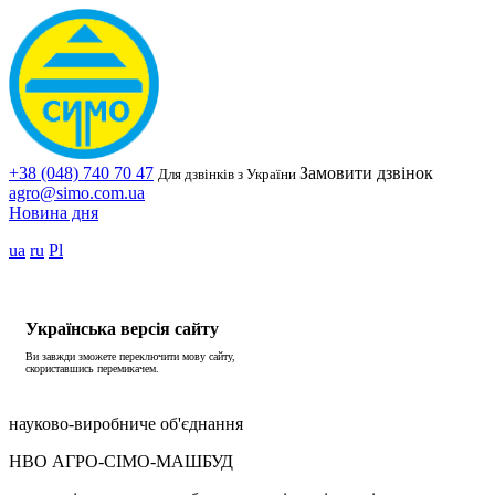
+38 (048) 740 70 47
Замовити дзвінок
Для дзвінків з України
agro@simo.com.ua
Новина дня
ua
ru
Pl
Українська версія сайту
Ви завжди зможете переключити мову сайту,
скориставшись перемикачем.
науково-виробниче об'єднання
НВО АГРО-СІМО-МАШБУД