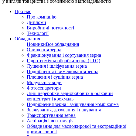
у вигляді товариства з обмеженою відповідальністю
Про нас
Про компанію
Дипломи
Виробничі потужності
Технології
Обладнання
Новинки
Все обладнання
Очищення зерна
Фракціонування і сортування зерна
Гідротермічна обробка зерна (ГТО)
Лущення і шліфування зерна
Подрібнення і вимелювання зерна
Плющення і сушіння зерна
Модульні заводи
Фотосепаратори
Лінії переробки зернобобових в білковий
концентрат і крохмаль
Подрібнення зерна і змішування комбікорма
Зважування, дозування і пакування
Транспортування зерна
Аспірація і вентиляція
Обладнання для масложирової та екстракційної
промисловості