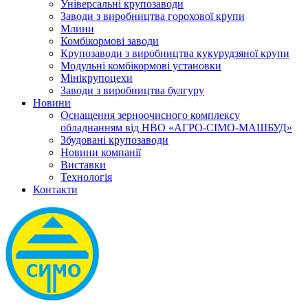
Універсальні крупозаводи
Заводи з виробництва горохової крупи
Млини
Комбікормові заводи
Крупозаводи з виробництва кукурудзяної крупи
Модульні комбікормові установки
Мінікрупоцехи
Заводи з виробництва булгуру
Новини
Оснащення зерноочисного комплексу
обладнанням від НВО «АГРО-СІМО-МАШБУД»
Збудовані крупозаводи
Новини компанії
Виставки
Технологія
Контакти