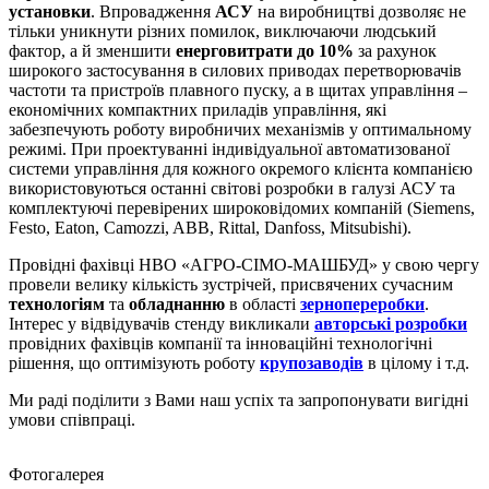
установки
. Впровадження
АСУ
на виробництві дозволяє не
тільки уникнути різних помилок, виключаючи людський
фактор, а й зменшити
енерговитрати до 10%
за рахунок
широкого застосування в силових приводах перетворювачів
частоти та пристроїв плавного пуску, а в щитах управління –
економічних компактних приладів управління, які
забезпечують роботу виробничих механізмів у оптимальному
режимі. При проектуванні індивідуальної автоматизованої
системи управління для кожного окремого клієнта компанією
використовуються останні світові розробки в галузі АСУ та
комплектуючі перевірених широковідомих компаній (Siemens,
Festo, Eaton, Camozzi, ABB, Rittal, Danfoss, Mitsubishi).
Провідні фахівці НВО «АГРО-СІМО-МАШБУД» у свою чергу
провели велику кількість зустрічей, присвячених сучасним
технологіям
та
обладнанню
в області
зернопереробки
.
Інтерес у відвідувачів стенду викликали
авторські розробки
провідних фахівців компанії та інноваційні технологічні
рішення, що оптимізують роботу
крупозаводів
в цілому і т.д.
Ми раді поділити з Вами наш успіх та запропонувати вигідні
умови співпраці.
Фотогалерея