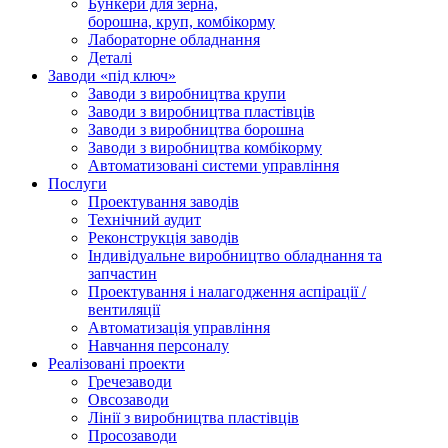
Бункери для зерна,
борошна, круп, комбікорму
Лабораторне обладнання
Деталі
Заводи «під ключ»
Заводи з виробництва крупи
Заводи з виробництва пластівців
Заводи з виробництва борошна
Заводи з виробництва комбікорму
Автоматизовані системи управління
Послуги
Проектування заводів
Технічний аудит
Реконструкція заводів
Індивідуальне виробництво обладнання та
запчастин
Проектування і налагодження аспірації /
вентиляції
Автоматизація управління
Навчання персоналу
Реалізовані проекти
Гречезаводи
Овсозаводи
Лінії з виробництва пластівців
Просозаводи