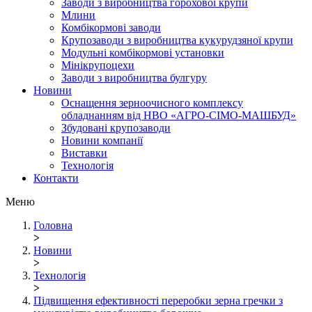
Заводи з виробництва горохової крупи
Млини
Комбікормові заводи
Крупозаводи з виробництва кукурудзяної крупи
Модульні комбікормові установки
Мінікрупоцехи
Заводи з виробництва булгуру
Новини
Оснащення зерноочисного комплексу
обладнанням від НВО «АГРО-СІМО-МАШБУД»
Збудовані крупозаводи
Новини компанії
Виставки
Технологія
Контакти
Меню
Головна
>
Новини
>
Технологія
>
Підвищення ефективності переробки зерна гречки з