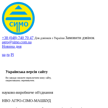
+38 (048) 740 70 47
Замовити дзвінок
Для дзвінків з України
agro@simo.com.ua
Новина дня
ua
ru
Pl
Українська версія сайту
Ви завжди зможете переключити мову сайту,
скориставшись перемикачем.
науково-виробниче об'єднання
НВО АГРО-СІМО-МАШБУД