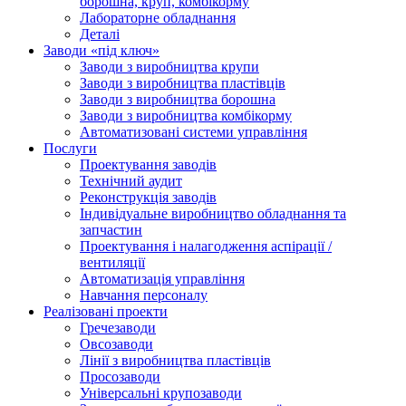
борошна, круп, комбікорму
Лабораторне обладнання
Деталі
Заводи «під ключ»
Заводи з виробництва крупи
Заводи з виробництва пластівців
Заводи з виробництва борошна
Заводи з виробництва комбікорму
Автоматизовані системи управління
Послуги
Проектування заводів
Технічний аудит
Реконструкція заводів
Індивідуальне виробництво обладнання та
запчастин
Проектування і налагодження аспірації /
вентиляції
Автоматизація управління
Навчання персоналу
Реалізовані проекти
Гречезаводи
Овсозаводи
Лінії з виробництва пластівців
Просозаводи
Універсальні крупозаводи