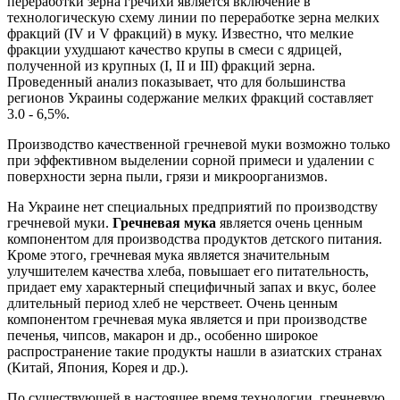
переработки зерна гречихи является включение в
технологическую схему линии по переработке зерна мелких
фракций (IV и V фракций) в муку. Известно, что мелкие
фракции ухудшают качество крупы в смеси с ядрицей,
полученной из крупных (I, II и III) фракций зерна.
Проведенный анализ показывает, что для большинства
регионов Украины содержание мелких фракций составляет
3.0 - 6,5%.
Производство качественной гречневой муки возможно только
при эффективном выделении сорной примеси и удалении с
поверхности зерна пыли, грязи и микроорганизмов.
На Украине нет специальных предприятий по производству
гречневой муки.
Гречневая мука
является очень ценным
компонентом для производства продуктов детского питания.
Кроме этого, гречневая мука является значительным
улучшителем качества хлеба, повышает его питательность,
придает ему характерный специфичный запах и вкус, более
длительный период хлеб не черствеет. Очень ценным
компонентом гречневая мука является и при производстве
печенья, чипсов, макарон и др., особенно широкое
распространение такие продукты нашли в азиатских странах
(Китай, Япония, Корея и др.).
По существующей в настоящее время технологии, гречневую