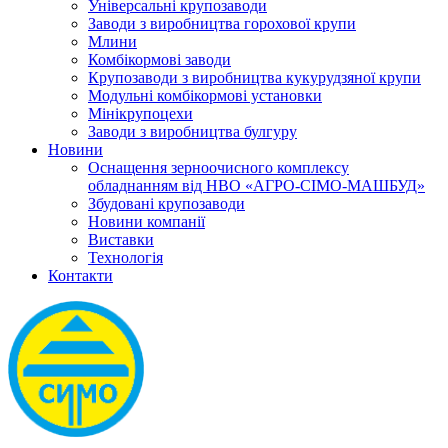
Універсальні крупозаводи
Заводи з виробництва горохової крупи
Млини
Комбікормові заводи
Крупозаводи з виробництва кукурудзяної крупи
Модульні комбікормові установки
Мінікрупоцехи
Заводи з виробництва булгуру
Новини
Оснащення зерноочисного комплексу
обладнанням від НВО «АГРО-СІМО-МАШБУД»
Збудовані крупозаводи
Новини компанії
Виставки
Технологія
Контакти