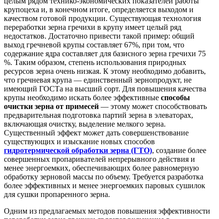
целым рядом технико-экономических показателей работы
крупоцеха и, в конечном итоге, определяется выходом и
качеством готовой продукции. Существующая технология
переработки зерна гречихи в крупу имеет целый ряд
недостатков. Достаточно привести такой пример: общий
выход гречневой крупы составляет 67%, при том, что
содержание ядра составляет для базисного зерна гречихи 75
%. Таким образом, степень использования природных
ресурсов зерна очень низкая. К этому необходимо добавить,
что гречневая крупа — единственный зернопродукт, не
имеющий ГОСТа на высший сорт. Для повышения качества
крупы необходимо искать более эффективные
способы
очистки зерна от примесей
— этому может способствовать
предварительная подготовка партий зерна в элеваторах,
включающая очистку, выделение мелкого зерна.
Существенный эффект может дать совершенствование
существующих и изыскание новых способов
гидротермической обработки зерна (ГТО)
, создание более
совершенных пропаривателей непрерывного действия и
менее энергоемких, обеспечивающих более равномерную
обработку зерновой массы по объему. Требуется разработка
более эффективных и менее энергоемких паровых сушилок
для сушки пропаренного зерна.
Одним из предлагаемых методов повышения эффективности