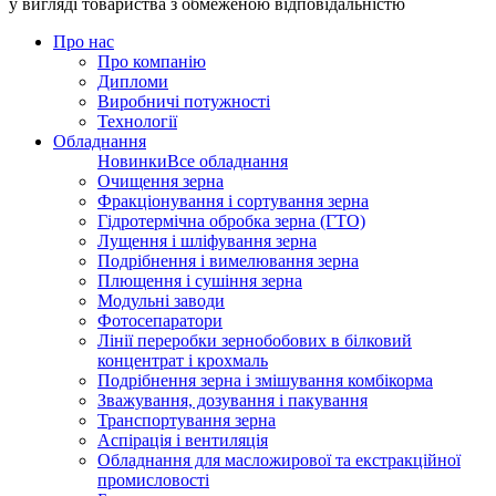
у вигляді товариства з обмеженою відповідальністю
Про нас
Про компанію
Дипломи
Виробничі потужності
Технології
Обладнання
Новинки
Все обладнання
Очищення зерна
Фракціонування і сортування зерна
Гідротермічна обробка зерна (ГТО)
Лущення і шліфування зерна
Подрібнення і вимелювання зерна
Плющення і сушіння зерна
Модульні заводи
Фотосепаратори
Лінії переробки зернобобових в білковий
концентрат і крохмаль
Подрібнення зерна і змішування комбікорма
Зважування, дозування і пакування
Транспортування зерна
Аспірація і вентиляція
Обладнання для масложирової та екстракційної
промисловості