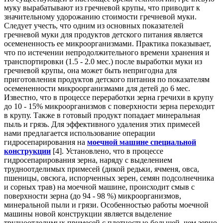
муку вырабатывают из гречневой крупы, что приводит к
значительному удорожанию стоимости гречневой муки.
Следует учесть, что одним из основных показателей
гречневой муки для продуктов детского питания является
осемененность ее микроорганизмами. Практика показывает,
что по истечении непродолжительного времени хранения и
транспортировки (1.5 - 2.0 мес.) после выработки муки из
гречневой крупы, она может быть непригодна для
приготовления продуктов детского питания по показателям
осемененности микроорганизмами для детей до 6 мес.
Известно, что в процессе переработки зерна гречихи в крупу
до 10 - 15% микроорганизмов с поверхности зерна переходит
в крупу. Также в готовый продукт попадает минеральная
пыль и грязь. Для эффективного удаления этих примесей
нами предлагается использование операции
гидросепарирования на
моечной машине специальной
конструкции
[4]. Установлено, что в процессе
гидросепарирования зерна, наряду с выделением
трудноотделимых примесей (дикой редьки, ячменя, овса,
пшеницы, овсюга, испорченных зерен, семян подсолнечника
и сорных трав) на моечной машине, происходит смыв с
поверхности зерна (до 94 - 98 %) микроорганизмов,
минеральной пыли и грязи. Особенностью работы моечной
машины новой конструкции является выделение
трудноотделимых примесей с плотностью большей, чем зерно