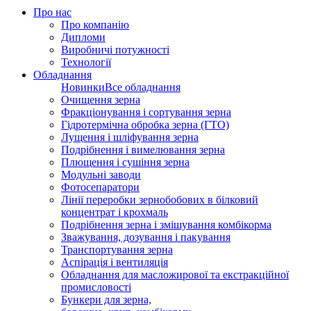
Про нас
Про компанію
Дипломи
Виробничі потужності
Технології
Обладнання
Новинки
Все обладнання
Очищення зерна
Фракціонування і сортування зерна
Гідротермічна обробка зерна (ГТО)
Лущення і шліфування зерна
Подрібнення і вимелювання зерна
Плющення і сушіння зерна
Модульні заводи
Фотосепаратори
Лінії переробки зернобобових в білковий
концентрат і крохмаль
Подрібнення зерна і змішування комбікорма
Зважування, дозування і пакування
Транспортування зерна
Аспірація і вентиляція
Обладнання для масложирової та екстракційної
промисловості
Бункери для зерна,