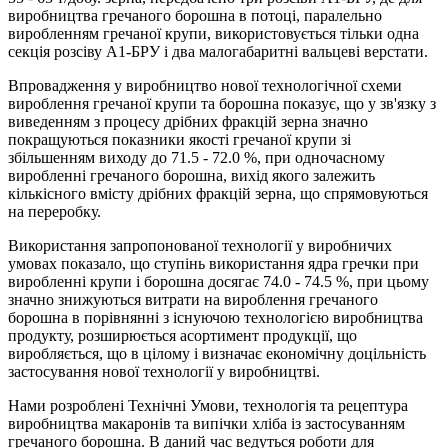
виробництва гречаного борошна в потоці, паралельно
виробленням гречаної крупи, використовується тільки одна
секція розсіву А1-БРУ і два малогабаритні вальцеві верстати.
Впровадження у виробництво нової технологічної схеми
вироблення гречаної крупи та борошна показує, що у зв'язку з
виведенням з процесу дрібних фракцій зерна значно
покращуються показники якості гречаної крупи зі
збільшенням виходу до 71.5 - 72.0 %, при одночасному
виробленні гречаного борошна, вихід якого залежить
кількісного вмісту дрібних фракцій зерна, що спрямовуються
на переробку.
Використання запропонованої технології у виробничих
умовах показало, що ступінь використання ядра гречки при
виробленні крупи і борошна досягає 74.0 - 74.5 %, при цьому
значно знижуються витрати на вироблення гречаного
борошна в порівнянні з існуючою технологією виробництва
продукту, розширюється асортимент продукції, що
виробляється, що в цілому і визначає економічну доцільність
застосування нової технології у виробництві.
Нами розроблені Технічні Умови, технологія та рецептура
виробництва макаронів та випічки хліба із застосуванням
гречаного борошна. В даний час ведуться роботи для