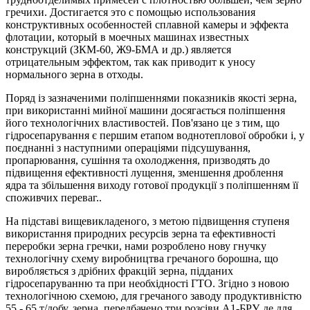
гречихи. Достигается это с помощью использования
конструктивных особенностей сплавной камеры и эффекта
флотации, который в моечных машинах известных
конструкций (ЗКМ-60, Ж9-БМА и др.) является
отрицательным эффектом, так как приводит к уносу
нормального зерна в отходы.
Поряд із зазначеними поліпшеннями показників якості зерна,
при використанні мийної машини досягається поліпшення
його технологічних властивостей. Пов'язано це з тим, що
гідросепарування є першим етапом воднотеплової обробки і, у
поєднанні з наступними операціями підсушування,
пропарювання, сушіння та охолодження, призводять до
підвищення ефективності лущення, зменшення дроблення
ядра та збільшення виходу готової продукції з поліпшенням її
споживчих переваг..
На підставі вищевикладеного, з метою підвищення ступеня
використання природних ресурсів зерна та ефективності
переробки зерна гречки, нами розроблено нову гнучку
технологічну схему виробництва гречаного борошна, що
виробляється з дрібних фракцій зерна, підданих
гідросепаруванню та при необхідності ГТО. Згідно з новою
технологічною схемою, для гречаного заводу продуктивністю
55 - 65 т/добу. зерна, передбачено три розсіви А1-БРУ, де для