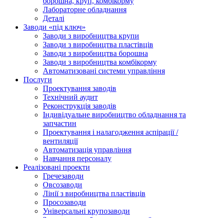
борошна, круп, комбікорму
Лабораторне обладнання
Деталі
Заводи «під ключ»
Заводи з виробництва крупи
Заводи з виробництва пластівців
Заводи з виробництва борошна
Заводи з виробництва комбікорму
Автоматизовані системи управління
Послуги
Проектування заводів
Технічний аудит
Реконструкція заводів
Індивідуальне виробництво обладнання та
запчастин
Проектування і налагодження аспірації /
вентиляції
Автоматизація управління
Навчання персоналу
Реалізовані проекти
Гречезаводи
Овсозаводи
Лінії з виробництва пластівців
Просозаводи
Універсальні крупозаводи