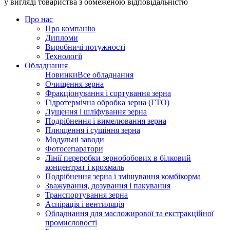
у вигляді товариства з обмеженою відповідальністю
Про нас
Про компанію
Дипломи
Виробничі потужності
Технології
Обладнання
Новинки
Все обладнання
Очищення зерна
Фракціонування і сортування зерна
Гідротермічна обробка зерна (ГТО)
Лущення і шліфування зерна
Подрібнення і вимелювання зерна
Плющення і сушіння зерна
Модульні заводи
Фотосепаратори
Лінії переробки зернобобових в білковий
концентрат і крохмаль
Подрібнення зерна і змішування комбікорма
Зважування, дозування і пакування
Транспортування зерна
Аспірація і вентиляція
Обладнання для масложирової та екстракційної
промисловості