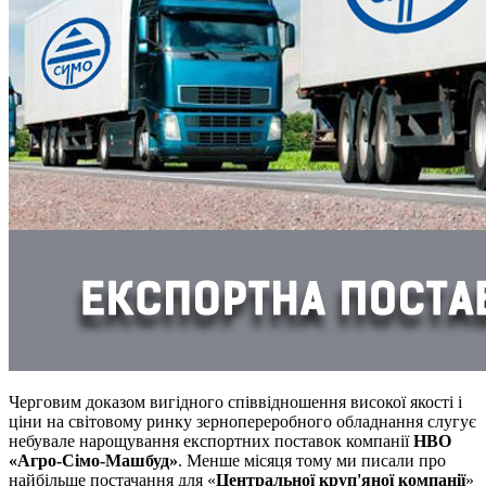
Черговим доказом вигідного співвідношення високої якості і
ціни на світовому ринку зернопереробного обладнання слугує
небувале нарощування експортних поставок компанії
НВО
«Агро-Сімо-Машбуд»
. Менше місяця тому ми писали про
найбільше постачання для «
Центральної круп'яної компанії
»