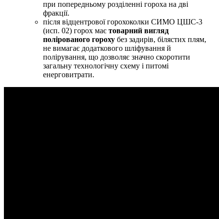
при попередньому розділенні гороха на дві
фракції.
після відцентрової горохоколки СИМО ЦШС-3
(исп. 02) горох має
товарний вигляд
полірованого гороху
без задирів, білястих плям,
не вимагає додаткового шліфування й
полірування, що дозволяє значно скоротити
загальну технологічну схему і питомі
енерговитрати.