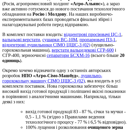
(Росія, агропромисловий холдинг
«Агро-Альянс»
), а зараз
вже активно готуємося до нового постачання технологічного
обладнання на
Росію
і
Молдову
. На наших виробничо-
експериментальних базах проводяться фінальні збірні і
налагоджувальні роботи перед відправкою.
В комплект поставки входить:
відцентрові просіювачі ЦС-1
,
вальцьові верстати
,
сушарки ВС-10М
,
пропарювачі ПЗ-1
,
відцентрові лущильники СІМО ЦШС-3 (02)
(лущильно-
горохокольная машина),
верстати вальцедекові СГР-600
і
СГР-400, зерноочисні
сепаратори БСХМ-16
(всього бльше
20
одиниць
).
Окремо хочемо відзначити одну з останніх авторських
розробок
НПО «Агро-Сімо-Машбуд»
,
лущильно-
горохокольну машину СІМО ЦШС-3 (02)
, яка входить в усі
комплекти поставкок. Нова горохоколка забезпечує більш
високий вихід готової продукції і поліпшені якісні показники
в порівнянні з аналогічними машинами. Наприклад, тільки
деякі з них:
вихід готової продукції 83 - 87 %, січки та мучки -
0,5 - 1,1 % (згідно з Правилами ведення
технологічного процесу - 77 % і 6,5 % відповідно).
100% лущення і розколювання
очищеного зерна