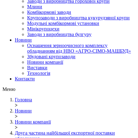
Заводи з виробництва горохової крупи
Млини
Комбікормові заводи
Крупозаводи з виробництва кукурудзяної крупи
Модульні комбікормові установки
Мінікрупоцехи
Заводи з виробництва булгуру
Новини
Оснащення зерноочисного комплексу
обладнанням від НВО «АГРО-СІМО-МАШБУД»
Збудовані крупозаводи
Новини компанії
Виставки
Технологія
Контакти
Меню
Головна
>
Новини
>
Новини компанії
>
Друга частина найбільшої експортної поставки