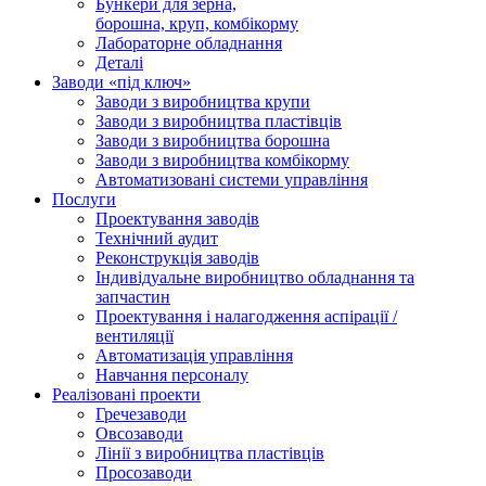
Бункери для зерна,
борошна, круп, комбікорму
Лабораторне обладнання
Деталі
Заводи «під ключ»
Заводи з виробництва крупи
Заводи з виробництва пластівців
Заводи з виробництва борошна
Заводи з виробництва комбікорму
Автоматизовані системи управління
Послуги
Проектування заводів
Технічний аудит
Реконструкція заводів
Індивідуальне виробництво обладнання та
запчастин
Проектування і налагодження аспірації /
вентиляції
Автоматизація управління
Навчання персоналу
Реалізовані проекти
Гречезаводи
Овсозаводи
Лінії з виробництва пластівців
Просозаводи