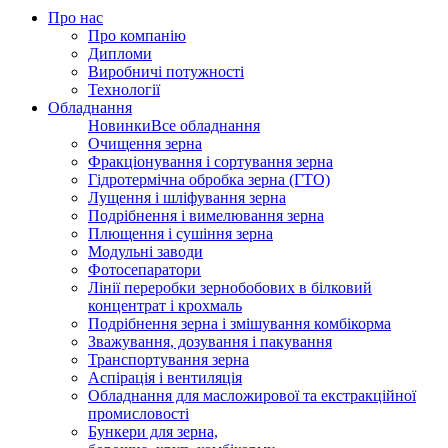
Про нас
Про компанію
Дипломи
Виробничі потужності
Технології
Обладнання
Новинки
Все обладнання
Очищення зерна
Фракціонування і сортування зерна
Гідротермічна обробка зерна (ГТО)
Лущення і шліфування зерна
Подрібнення і вимелювання зерна
Плющення і сушіння зерна
Модульні заводи
Фотосепаратори
Лінії переробки зернобобових в білковий
концентрат і крохмаль
Подрібнення зерна і змішування комбікорма
Зважування, дозування і пакування
Транспортування зерна
Аспірація і вентиляція
Обладнання для масложирової та екстракційної
промисловості
Бункери для зерна,