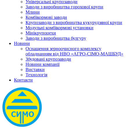
Універсальні крупозаводи
Заводи з виробництва горохової крупи
Млини
Комбікормові заводи
Крупозаводи з виробництва кукурудзяної крупи
Модульні комбікормові установки
Мінікрупоцехи
Заводи з виробництва булгуру
Новини
Оснащення зерноочисного комплексу
обладнанням від НВО «АГРО-СІМО-МАШБУД»
Збудовані крупозаводи
Новини компанії
Виставки
Технологія
Контакти