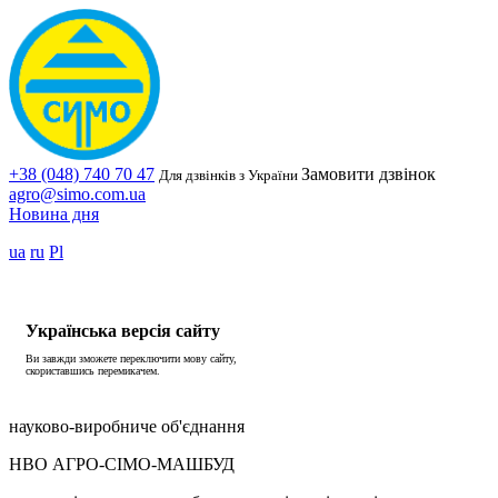
+38 (048) 740 70 47
Замовити дзвінок
Для дзвінків з України
agro@simo.com.ua
Новина дня
ua
ru
Pl
Українська версія сайту
Ви завжди зможете переключити мову сайту,
скориставшись перемикачем.
науково-виробниче об'єднання
НВО АГРО-СІМО-МАШБУД