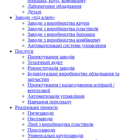
борошна, круп, комбікорму
Лабораторне обладнання
Деталі
Заводи «під ключ»
Заводи з виробництва крупи
Заводи з виробництва пластівців
Заводи з виробництва борошна
Заводи з виробництва комбікорму
Автоматизовані системи управління
Послуги
Проектування заводів
Технічний аудит
Реконструкція заводів
Індивідуальне виробництво обладнання та
запчастин
Проектування і налагодження аспірації /
вентиляції
Автоматизація управління
Навчання персоналу
Реалізовані проекти
Гречезаводи
Овсозаводи
Лінії з виробництва пластівців
Просозаводи
Універсальні крупозаводи