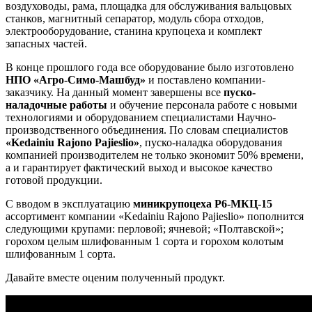
воздуховоды, рама, площадка для обслуживания вальцовых
станков, магнитный сепаратор, модуль сбора отходов,
электрооборудование, станина крупоцеха и комплект
запасных частей.
В конце прошлого года все оборудование было изготовлено
НПО «Агро-Симо-Машбуд»
и поставлено компании-
заказчику. На данный момент завершены все
пуско-
наладочные работы
и обучение персонала работе с новыми
технологиями и оборудованием специалистами Научно-
производственного объединения. По словам специалистов
«Kedainiu Rajono Pajieslio»
, пуско-наладка оборудования
компанией производителем не только экономит 50% времени,
а и гарантирует фактический выход и высокое качество
готовой продукции.
С вводом в эксплуатацию
миникрупоцеха Р6-МКЦ-15
ассортимент компании «Kedainiu Rajono Pajieslio» пополнится
следующими крупами: перловой; ячневой; «Полтавской»;
горохом целым шлифованным 1 сорта и горохом колотым
шлифованным 1 сорта.
Давайте вместе оценим полученный продукт.