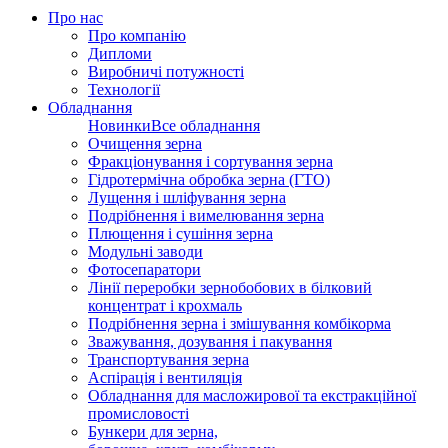
Про нас
Про компанію
Дипломи
Виробничі потужності
Технології
Обладнання
Новинки
Все обладнання
Очищення зерна
Фракціонування і сортування зерна
Гідротермічна обробка зерна (ГТО)
Лущення і шліфування зерна
Подрібнення і вимелювання зерна
Плющення і сушіння зерна
Модульні заводи
Фотосепаратори
Лінії переробки зернобобових в білковий
концентрат і крохмаль
Подрібнення зерна і змішування комбікорма
Зважування, дозування і пакування
Транспортування зерна
Аспірація і вентиляція
Обладнання для масложирової та екстракційної
промисловості
Бункери для зерна,