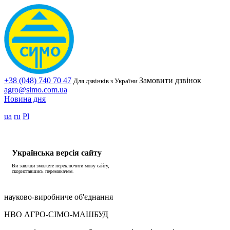
+38 (048) 740 70 47
Замовити дзвінок
Для дзвінків з України
agro@simo.com.ua
Новина дня
ua
ru
Pl
Українська версія сайту
Ви завжди зможете переключити мову сайту,
скориставшись перемикачем.
науково-виробниче об'єднання
НВО АГРО-СІМО-МАШБУД