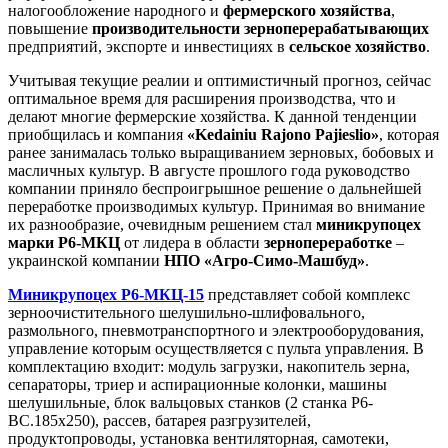
налогообложение народного и
фермерского хозяйства
,
повышение
производительности зерноперерабатывающих
предприятий, экспорте и инвестициях в
сельское хозяйство
.
Учитывая текущие реалии и оптимистичный прогноз, сейчас
оптимальное время для расширения производства, что и
делают многие фермерские хозяйства. К данной тенденции
приобщилась и компания
«Kedainiu Rajono Pajieslio»
, которая
ранее занималась только выращиванием зерновых, бобовых и
масличных культур. В августе прошлого года руководство
компании приняло беспроигрышное решение о дальнейшей
переработке производимых культур. Принимая во внимание
их разнообразие, очевидным решением стал
миникрупоцех
марки Р6-МКЦ
от лидера в области
зернопереработке
–
украинской компании
НПО «Агро-Симо-Машбуд»
.
Миникрупоцех Р6-МКЦ-15
представляет собой комплекс
зерноочистительного шелушильно-шлифовального,
размольного, пневмотранспортного и электрооборудования,
управление которым осуществляется с пульта управления. В
комплектацию входит: модуль загрузки, накопитель зерна,
сепараторы, триер и аспирационные колонки, машины
шелушильные, блок вальцовых станков (2 станка Р6-
ВС.185х250), рассев, батарея разгрузителей,
продуктопроводы, установка вентиляторная, самотеки,