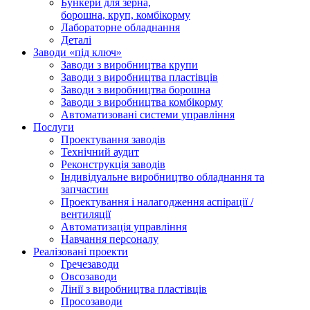
Бункери для зерна,
борошна, круп, комбікорму
Лабораторне обладнання
Деталі
Заводи «під ключ»
Заводи з виробництва крупи
Заводи з виробництва пластівців
Заводи з виробництва борошна
Заводи з виробництва комбікорму
Автоматизовані системи управління
Послуги
Проектування заводів
Технічний аудит
Реконструкція заводів
Індивідуальне виробництво обладнання та
запчастин
Проектування і налагодження аспірації /
вентиляції
Автоматизація управління
Навчання персоналу
Реалізовані проекти
Гречезаводи
Овсозаводи
Лінії з виробництва пластівців
Просозаводи