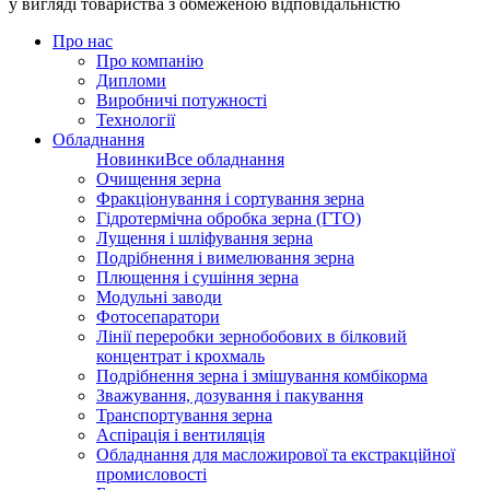
у вигляді товариства з обмеженою відповідальністю
Про нас
Про компанію
Дипломи
Виробничі потужності
Технології
Обладнання
Новинки
Все обладнання
Очищення зерна
Фракціонування і сортування зерна
Гідротермічна обробка зерна (ГТО)
Лущення і шліфування зерна
Подрібнення і вимелювання зерна
Плющення і сушіння зерна
Модульні заводи
Фотосепаратори
Лінії переробки зернобобових в білковий
концентрат і крохмаль
Подрібнення зерна і змішування комбікорма
Зважування, дозування і пакування
Транспортування зерна
Аспірація і вентиляція
Обладнання для масложирової та екстракційної
промисловості