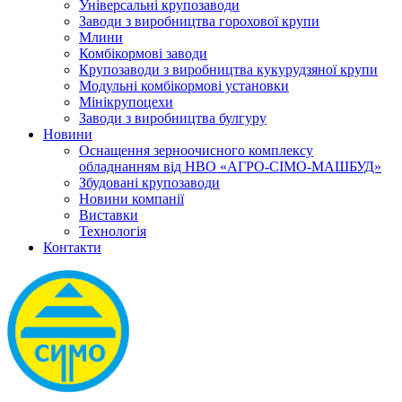
Універсальні крупозаводи
Заводи з виробництва горохової крупи
Млини
Комбікормові заводи
Крупозаводи з виробництва кукурудзяної крупи
Модульні комбікормові установки
Мінікрупоцехи
Заводи з виробництва булгуру
Новини
Оснащення зерноочисного комплексу
обладнанням від НВО «АГРО-СІМО-МАШБУД»
Збудовані крупозаводи
Новини компанії
Виставки
Технологія
Контакти