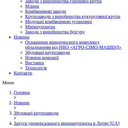
Заводи з виробництва горохової крупи
Млини
Комбікормові заводи
Крупозаводи з виробництва кукурудзяної крупи
Модульні комбікормові установки
Мінікрупоцехи
Заводи з виробництва булгуру
Новини
Оснащення зерноочисного комплексу
обладнанням від НВО «АГРО-СІМО-МАШБУД»
Збудовані крупозаводи
Новини компанії
Виставки
Технологія
Контакти
Меню
Головна
>
Новини
>
Збудовані крупозаводи
>
Запуск универсального миникрупоцеха в Литве [UA]