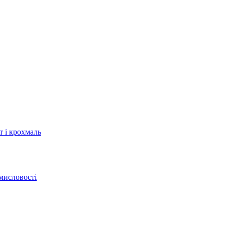
т і крохмаль
мисловості