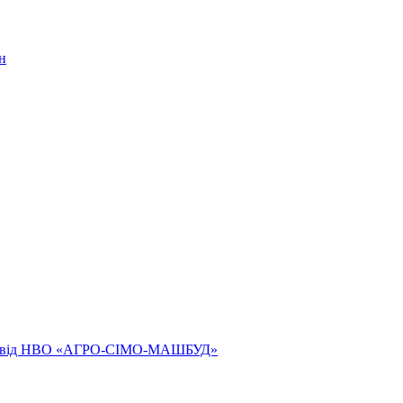
н
ям від НВО «АГРО-СІМО-МАШБУД»