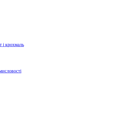
т і крохмаль
мисловості