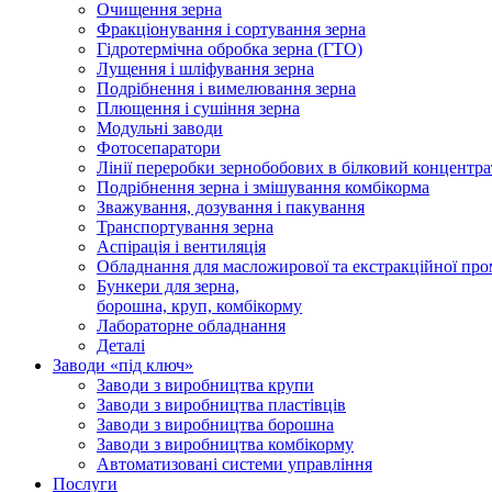
Очищення зерна
Фракціонування і сортування зерна
Гідротермічна обробка зерна (ГТО)
Лущення і шліфування зерна
Подрібнення і вимелювання зерна
Плющення і сушіння зерна
Модульні заводи
Фотосепаратори
Лінії переробки зернобобових в білковий концентра
Подрібнення зерна і змішування комбікорма
Зважування, дозування і пакування
Транспортування зерна
Аспірація і вентиляція
Обладнання для масложирової та екстракційної про
Бункери для зерна,
борошна, круп, комбікорму
Лабораторне обладнання
Деталі
Заводи «під ключ»
Заводи з виробництва крупи
Заводи з виробництва пластівців
Заводи з виробництва борошна
Заводи з виробництва комбікорму
Автоматизовані системи управління
Послуги