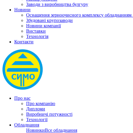
Заводи з виробництва булгуру
Новини
Оснащення зерноочисного комплексу обладнанн
Збудовані крупозаводи
Новини компанії
Виставки
Технологія
Контакти
Про нас
Про компанію
Дипломи
Виробничі потужності
Технології
Обладнання
Новинки
Все обладнання