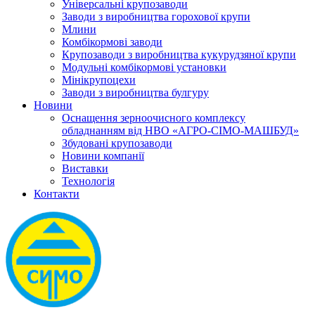
Універсальні крупозаводи
Заводи з виробництва горохової крупи
Млини
Комбікормові заводи
Крупозаводи з виробництва кукурудзяної крупи
Модульні комбікормові установки
Мінікрупоцехи
Заводи з виробництва булгуру
Новини
Оснащення зерноочисного комплексу
обладнанням від НВО «АГРО-СІМО-МАШБУД»
Збудовані крупозаводи
Новини компанії
Виставки
Технологія
Контакти