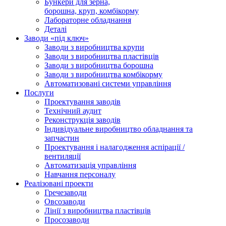
Бункери для зерна,
борошна, круп, комбікорму
Лабораторне обладнання
Деталі
Заводи «під ключ»
Заводи з виробництва крупи
Заводи з виробництва пластівців
Заводи з виробництва борошна
Заводи з виробництва комбікорму
Автоматизовані системи управління
Послуги
Проектування заводів
Технічний аудит
Реконструкція заводів
Індивідуальне виробництво обладнання та
запчастин
Проектування і налагодження аспірації /
вентиляції
Автоматизація управління
Навчання персоналу
Реалізовані проекти
Гречезаводи
Овсозаводи
Лінії з виробництва пластівців
Просозаводи