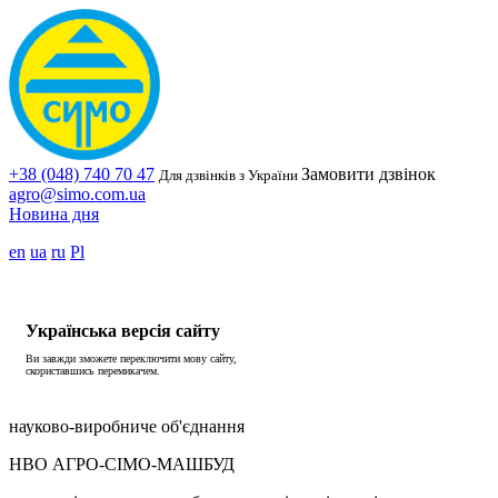
+38 (048) 740 70 47
Замовити дзвінок
Для дзвінків з України
agro@simo.com.ua
Новина дня
en
ua
ru
Pl
Українська версія сайту
Ви завжди зможете переключити мову сайту,
скориставшись перемикачем.
науково-виробниче об'єднання
НВО АГРО-СІМО-МАШБУД