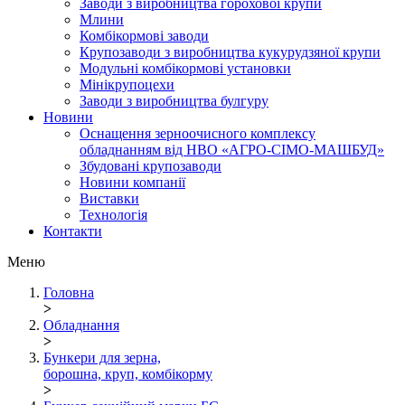
Заводи з виробництва горохової крупи
Млини
Комбікормові заводи
Крупозаводи з виробництва кукурудзяної крупи
Модульні комбікормові установки
Мінікрупоцехи
Заводи з виробництва булгуру
Новини
Оснащення зерноочисного комплексу
обладнанням від НВО «АГРО-СІМО-МАШБУД»
Збудовані крупозаводи
Новини компанії
Виставки
Технологія
Контакти
Меню
Головна
>
Обладнання
>
Бункери для зерна,
борошна, круп, комбікорму
>