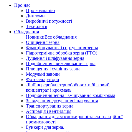
Про нас
Про компанію
Дипломи
Виробничі потужності
Технології
Обладнання
Новинки
Все обладнання
Очищення зерна
Фракціонування і сортування зерна
Гідротермічна обробка зерна (ГТО)
Лущення і шліфування зерна
Подрібнення і вимелювання зерна
Плющення і сушіння зерна
Модульні заводи
Фотосепаратори
Лінії переробки зернобобових в білковий
концентрат і крохмаль
Подрібнення зерна і змішування комбікорма
Зважування, дозування і пакування
Транспортування зерна
Аспірація і вентиляція
Обладнання для масложирової та екстракційної
промисловості
Бункери для зерна,