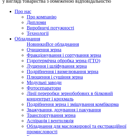
у вигляді товариства з обмеженою відповідальністю
Про нас
Про компанію
Дипломи
Виробничі потужності
Технології
Обладнання
Новинки
Все обладнання
Очищення зерна
Фракціонування і сортування зерна
Гідротермічна обробка зерна (ГТО)
Лущення і шліфування зерна
Подрібнення і вимелювання зерна
Плющення і сушіння зерна
Модульні заводи
Фотосепаратори
Лінії переробки зернобобових в білковий
концентрат і крохмаль
Подрібнення зерна і змішування комбікорма
Зважування, дозування і пакування
Транспортування зерна
Аспірація і вентиляція
Обладнання для масложирової та екстракційної
промисловості