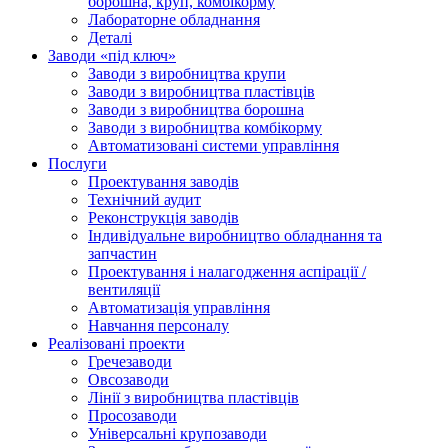
борошна, круп, комбікорму
Лабораторне обладнання
Деталі
Заводи «під ключ»
Заводи з виробництва крупи
Заводи з виробництва пластівців
Заводи з виробництва борошна
Заводи з виробництва комбікорму
Автоматизовані системи управління
Послуги
Проектування заводів
Технічний аудит
Реконструкція заводів
Індивідуальне виробництво обладнання та
запчастин
Проектування і налагодження аспірації /
вентиляції
Автоматизація управління
Навчання персоналу
Реалізовані проекти
Гречезаводи
Овсозаводи
Лінії з виробництва пластівців
Просозаводи
Універсальні крупозаводи