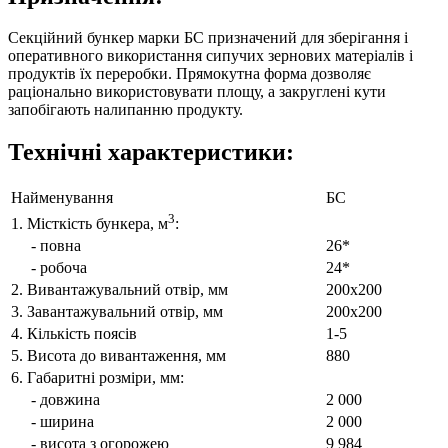
Секційний бункер марки БС призначений для зберігання і
оперативного використання сипучих зернових матеріалів і
продуктів їх переробки. Прямокутна форма дозволяє
раціонально використовувати площу, а закруглені кути
запобігають налипанню продукту.
Технічні характеристики:
Найменування
БС
3
1. Місткість бункера, м
:
- повна
26*
- робоча
24*
2. Вивантажувальний отвір, мм
200х200
3. Завантажувальний отвір, мм
200х200
4. Кількість поясів
1-5
5. Висота до вивантаження, мм
880
6. Габаритні розміри, мм:
- довжина
2 000
- ширина
2 000
- висота з огорожею
9 984