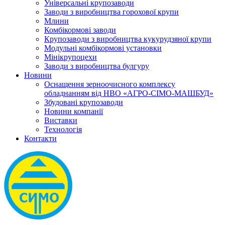
Універсальні крупозаводи
Заводи з виробництва горохової крупи
Млини
Комбікормові заводи
Крупозаводи з виробництва кукурудзяної крупи
Модульні комбікормові установки
Мінікрупоцехи
Заводи з виробництва булгуру
Новини
Оснащення зерноочисного комплексу
обладнанням від НВО «АГРО-СІМО-МАШБУД»
Збудовані крупозаводи
Новини компанії
Виставки
Технологія
Контакти