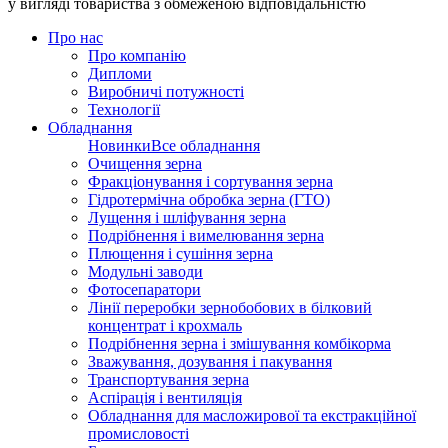
у вигляді товариства з обмеженою відповідальністю
Про нас
Про компанію
Дипломи
Виробничі потужності
Технології
Обладнання
Новинки
Все обладнання
Очищення зерна
Фракціонування і сортування зерна
Гідротермічна обробка зерна (ГТО)
Лущення і шліфування зерна
Подрібнення і вимелювання зерна
Плющення і сушіння зерна
Модульні заводи
Фотосепаратори
Лінії переробки зернобобових в білковий
концентрат і крохмаль
Подрібнення зерна і змішування комбікорма
Зважування, дозування і пакування
Транспортування зерна
Аспірація і вентиляція
Обладнання для масложирової та екстракційної
промисловості