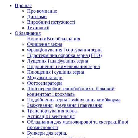
Про нас
Про компанію
Дипломи
Виробничі потужності
Технології
Обладнання
Новинки
Все обладнання
Очищення зерна
Фракціонування і сортування зерна
Гідротермічна обробка зерна (ГТО)
Лущення і шліфування зерна
Подрібнення і вимелювання зерна
Плющення і сушіння зерна
Модульні заводи
Фотосепаратори
Лінії переробки зернобобових в білковий
концентрат і крохмаль
Подрібнення зерна і змішування комбікорма
Зважування, дозування і пакування
Транспортування зерна
Аспірація і вентиляція
Обладнання для масложирової та екстракційної
промисловості
Бункери для зерна,