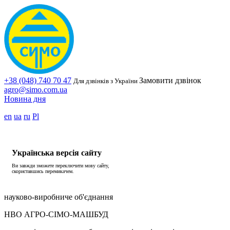
+38 (048) 740 70 47
Замовити дзвінок
Для дзвінків з України
agro@simo.com.ua
Новина дня
en
ua
ru
Pl
Українська версія сайту
Ви завжди зможете переключити мову сайту,
скориставшись перемикачем.
науково-виробниче об'єднання
НВО АГРО-СІМО-МАШБУД