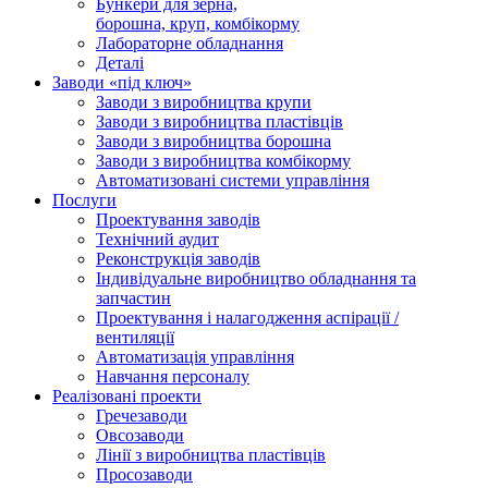
Бункери для зерна,
борошна, круп, комбікорму
Лабораторне обладнання
Деталі
Заводи «під ключ»
Заводи з виробництва крупи
Заводи з виробництва пластівців
Заводи з виробництва борошна
Заводи з виробництва комбікорму
Автоматизовані системи управління
Послуги
Проектування заводів
Технічний аудит
Реконструкція заводів
Індивідуальне виробництво обладнання та
запчастин
Проектування і налагодження аспірації /
вентиляції
Автоматизація управління
Навчання персоналу
Реалізовані проекти
Гречезаводи
Овсозаводи
Лінії з виробництва пластівців
Просозаводи