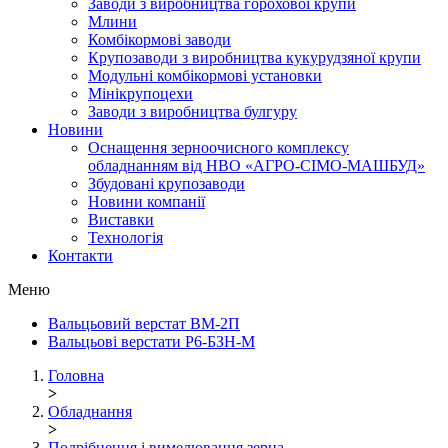
Заводи з виробництва горохової крупи
Млини
Комбікормові заводи
Крупозаводи з виробництва кукурудзяної крупи
Модульні комбікормові установки
Мінікрупоцехи
Заводи з виробництва булгуру
Новини
Оснащення зерноочисного комплексу
обладнанням від НВО «АГРО-СІМО-МАШБУД»
Збудовані крупозаводи
Новини компанії
Виставки
Технологія
Контакти
Меню
Вальцьовий верстат ВМ-2П
Вальцьові верстати Р6-БЗН-М
Головна
>
Обладнання
>
Подрібнення і вимелювання зерна