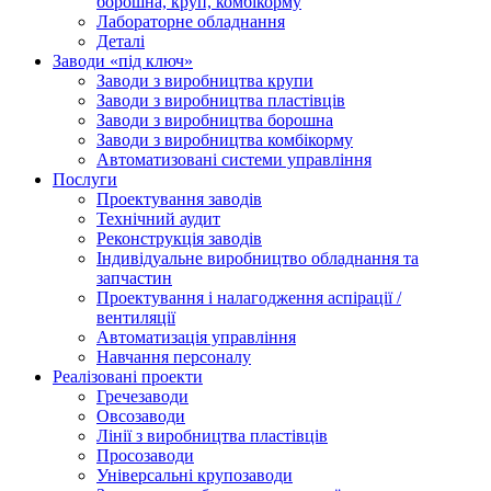
борошна, круп, комбікорму
Лабораторне обладнання
Деталі
Заводи «під ключ»
Заводи з виробництва крупи
Заводи з виробництва пластівців
Заводи з виробництва борошна
Заводи з виробництва комбікорму
Автоматизовані системи управління
Послуги
Проектування заводів
Технічний аудит
Реконструкція заводів
Індивідуальне виробництво обладнання та
запчастин
Проектування і налагодження аспірації /
вентиляції
Автоматизація управління
Навчання персоналу
Реалізовані проекти
Гречезаводи
Овсозаводи
Лінії з виробництва пластівців
Просозаводи
Універсальні крупозаводи