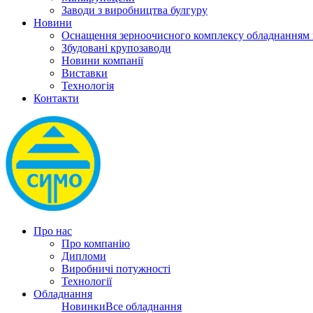
Заводи з виробництва булгуру
Новини
Оснащення зерноочисного комплексу обладнанн
Збудовані крупозаводи
Новини компанії
Виставки
Технологія
Контакти
Про нас
Про компанію
Дипломи
Виробничі потужності
Технології
Обладнання
Новинки
Все обладнання