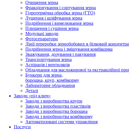
Очищення зерна
Фракціонування і сортування зерна
Гідротермічна обробка зерна (ГТО)
Лущення і шліфування зерна
Подрібнення і вимелювання зерна
Плющення і сушіння зерна
Модульні заводи
Фотосепаратори
Лінії переробки зернобобових в білковий концентра
Подрібнення зерна і змішування комбікорма
Зважування, дозування і пакування
Транспортування зерна
Аспірація і вентиляція
Обладнання для масложирової та екстракційної про
Бункери для зерна,
борошна, круп, комбікорму
Лабораторне обладнання
Деталі
Заводи «під ключ»
Заводи з виробництва крупи
Заводи з виробництва пластівців
Заводи з виробництва борошна
Заводи з виробництва комбікорму
Автоматизовані системи управління
Послуги