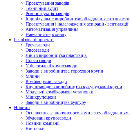
Проектування заводів
Технічний аудит
Реконструкція заводів
Індивідуальне виробництво обладнання та запчасти
Проектування і налагодження аспірації / вентиляції
Автоматизація управління
Навчання персоналу
Реалізовані проекти
Гречезаводи
Овсозаводи
Лінії з виробництва пластівців
Просозаводи
Універсальні крупозаводи
Заводи з виробництва горохової крупи
Млини
Комбікормові заводи
Крупозаводи з виробництва кукурудзяної крупи
Модульні комбікормові установки
Мінікрупоцехи
Заводи з виробництва булгуру
Новини
Оснащення зерноочисного комплексу обладнанн
Збудовані крупозаводи
Новини компанії
Виставки