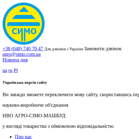
+38 (048) 740 70 47
Замовити дзвінок
Для дзвінків з України
agro@simo.com.ua
Новина дня
ua
ru
Pl
Українська версія сайту
Ви завжди зможете переключити мову сайту, скориставшись пе
науково-виробниче об'єднання
НВО АГРО-СІМО-МАШБУД
у вигляді товариства з обмеженою відповідальністю
Про нас