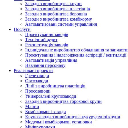
Заводи з виробництва крупи
Заводи з виробництва пластівців
Заводи з виробництва борошна
Заводи з виробництва комбікорму
Автоматизовані системи управління
Послуги
Проектування заводів
Технічний аудит
Реконструкція заводів
Індивідуальне виробництво обладнання та запчасти
Проектування і налагодження аспірації / вентиляції
Автоматизація управління
Навчання персоналу
Реалізовані проекти
Гречезаводи
Овсозаводи
Лінії з виробництва пластівців
Просозаводи
Універсальні крупозаводи
Заводи з виробництва горохової крупи
Млини
Комбікормові заводи
Крупозаводи з виробництва кукурудзяної крупи
Модульні комбікормові установки
Мінікрупоцехи