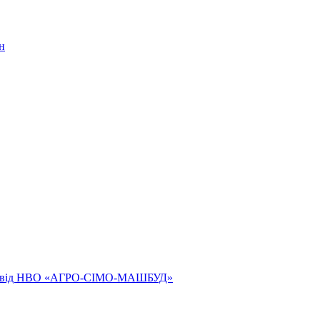
н
ям від НВО «АГРО-СІМО-МАШБУД»