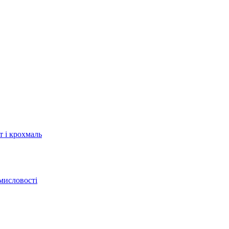
т і крохмаль
мисловості