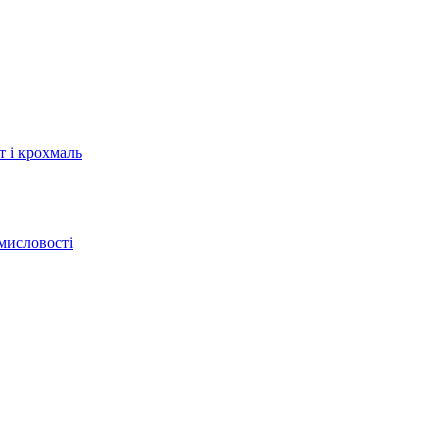
т і крохмаль
мисловості