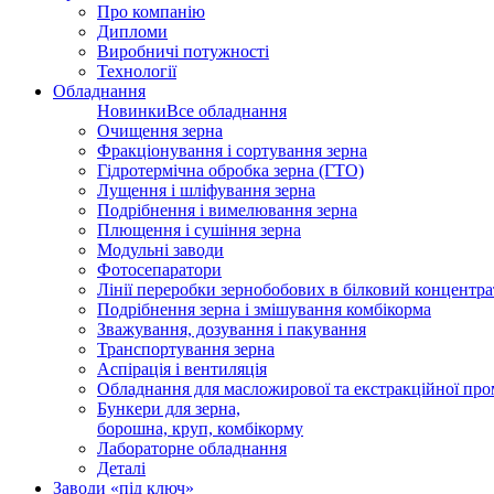
Про компанію
Дипломи
Виробничі потужності
Технології
Обладнання
Новинки
Все обладнання
Очищення зерна
Фракціонування і сортування зерна
Гідротермічна обробка зерна (ГТО)
Лущення і шліфування зерна
Подрібнення і вимелювання зерна
Плющення і сушіння зерна
Модульні заводи
Фотосепаратори
Лінії переробки зернобобових в білковий концентра
Подрібнення зерна і змішування комбікорма
Зважування, дозування і пакування
Транспортування зерна
Аспірація і вентиляція
Обладнання для масложирової та екстракційної про
Бункери для зерна,
борошна, круп, комбікорму
Лабораторне обладнання
Деталі
Заводи «під ключ»