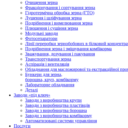
Очищення зерна
Фракціонування і сортування зерна
Гідротермічна обробка зерна (ГТО)
Лущення і шліфування зерна
Подрібнення і вимелювання зерна
Плющення і сушіння зерна
Модульні заводи
Фотосепаратори
Лінії переробки зернобобових в білковий концентра
Подрібнення зерна і змішування комбікорма
Зважування, дозування і пакування
Транспортування зерна
Аспірація і вентиляція
Обладнання для масложирової та екстракційної про
Бункери для зерна,
борошна, круп, комбікорму
Лабораторне обладнання
Деталі
Заводи «під ключ»
Заводи з виробництва крупи
Заводи з виробництва пластівців
Заводи з виробництва борошна
Заводи з виробництва комбікорму
Автоматизовані системи управління
Послуги