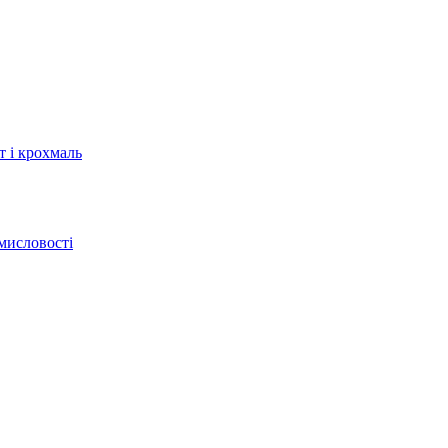
т і крохмаль
мисловості