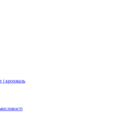
т і крохмаль
мисловості