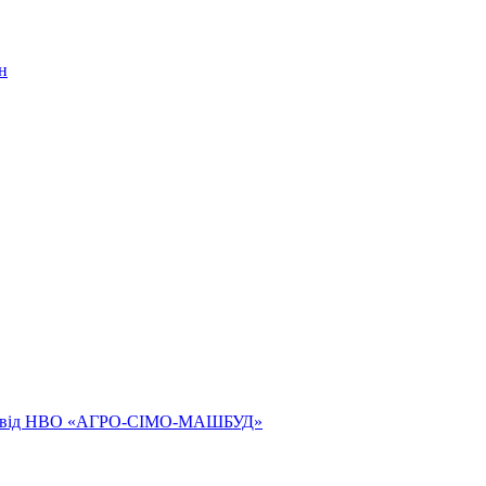
н
ям від НВО «АГРО-СІМО-МАШБУД»