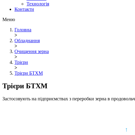
Технологія
Контакти
Меню
Головна
>
Обладнання
>
Очищення зерна
>
Трієри
>
Трієри БТХМ
Трієри БТХМ
Застосовують на підприємствах з переробки зерна в продовольч