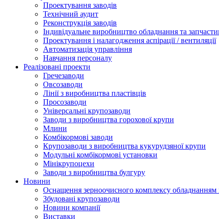
Проектування заводів
Технічний аудит
Реконструкція заводів
Індивідуальне виробництво обладнання та запчасти
Проектування і налагодження аспірації / вентиляції
Автоматизація управління
Навчання персоналу
Реалізовані проекти
Гречезаводи
Овсозаводи
Лінії з виробництва пластівців
Просозаводи
Універсальні крупозаводи
Заводи з виробництва горохової крупи
Млини
Комбікормові заводи
Крупозаводи з виробництва кукурудзяної крупи
Модульні комбікормові установки
Мінікрупоцехи
Заводи з виробництва булгуру
Новини
Оснащення зерноочисного комплексу обладнанн
Збудовані крупозаводи
Новини компанії
Виставки