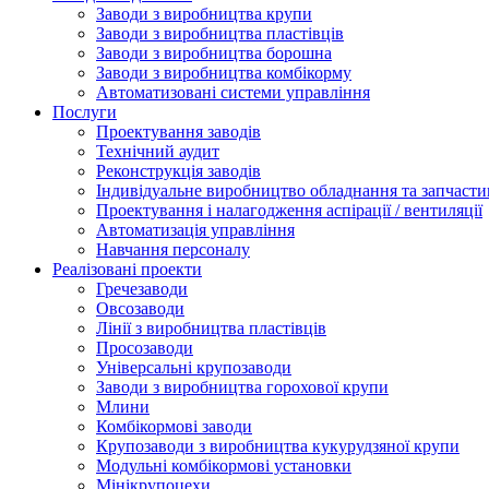
Заводи з виробництва крупи
Заводи з виробництва пластівців
Заводи з виробництва борошна
Заводи з виробництва комбікорму
Автоматизовані системи управління
Послуги
Проектування заводів
Технічний аудит
Реконструкція заводів
Індивідуальне виробництво обладнання та запчасти
Проектування і налагодження аспірації / вентиляції
Автоматизація управління
Навчання персоналу
Реалізовані проекти
Гречезаводи
Овсозаводи
Лінії з виробництва пластівців
Просозаводи
Універсальні крупозаводи
Заводи з виробництва горохової крупи
Млини
Комбікормові заводи
Крупозаводи з виробництва кукурудзяної крупи
Модульні комбікормові установки
Мінікрупоцехи