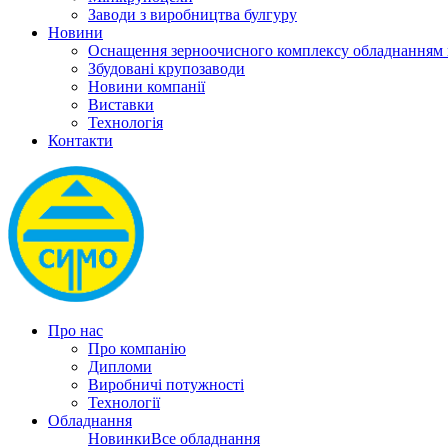
Заводи з виробництва булгуру
Новини
Оснащення зерноочисного комплексу обладнанн
Збудовані крупозаводи
Новини компанії
Виставки
Технологія
Контакти
Про нас
Про компанію
Дипломи
Виробничі потужності
Технології
Обладнання
Новинки
Все обладнання