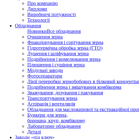
Про компанію
Дипломи
Виробничі потужності
Технології
Обладнання
Новинки
Все обладнання
Очищення зерна
Фракціонування і сортування зерна
Гідротермічна обробка зерна (ГТО)
Лущення і шліфування зерна
Подрібнення і вимелювання зерна
Плющення і сушіння зерна
Модульні заводи
Фотосепаратори
Лінії переробки зернобобових в білковий концентра
Подрібнення зерна і змішування комбікорма
Зважування, дозування і пакування
Транспортування зерна
Аспірація і вентиляція
Обладнання для масложирової та екстракційної про
Бункери для зерна,
борошна, круп, комбікорму
Лабораторне обладнання
Деталі
Заводи «під ключ»