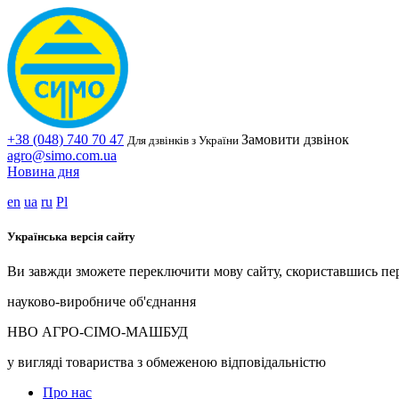
+38 (048) 740 70 47
Замовити дзвінок
Для дзвінків з України
agro@simo.com.ua
Новина дня
en
ua
ru
Pl
Українська версія сайту
Ви завжди зможете переключити мову сайту, скориставшись пе
науково-виробниче об'єднання
НВО АГРО-СІМО-МАШБУД
у вигляді товариства з обмеженою відповідальністю
Про нас