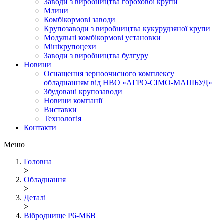
Заводи з виробництва горохової крупи
Млини
Комбікормові заводи
Крупозаводи з виробництва кукурудзяної крупи
Модульні комбікормові установки
Мінікрупоцехи
Заводи з виробництва булгуру
Новини
Оснащення зерноочисного комплексу
обладнанням від НВО «АГРО-СІМО-МАШБУД»
Збудовані крупозаводи
Новини компанії
Виставки
Технологія
Контакти
Меню
Головна
>
Обладнання
>
Деталі
>
Віброднище Р6-МБВ