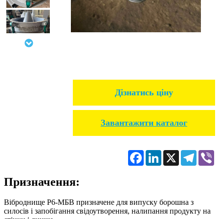
Дізнатись ціну
Завантажити каталог
Facebook
LinkedIn
X
Telegr
V
Призначення:
Віброднище Р6-МБВ призначене для випуску борошна з
силосів і запобігання свідоутворення, налипання продукту на