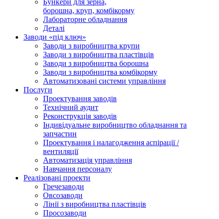
Бункери для зерна,
борошна, круп, комбікорму
Лабораторне обладнання
Деталі
Заводи «під ключ»
Заводи з виробництва крупи
Заводи з виробництва пластівців
Заводи з виробництва борошна
Заводи з виробництва комбікорму
Автоматизовані системи управління
Послуги
Проектування заводів
Технічний аудит
Реконструкція заводів
Індивідуальне виробництво обладнання та
запчастин
Проектування і налагодження аспірації /
вентиляції
Автоматизація управління
Навчання персоналу
Реалізовані проекти
Гречезаводи
Овсозаводи
Лінії з виробництва пластівців
Просозаводи