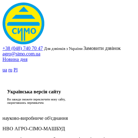
+38 (048) 740 70 47
Замовити дзвінок
Для дзвінків з України
agro@simo.com.ua
Новина дня
ua
ru
Pl
Українська версія сайту
Ви завжди зможете переключити мову сайту,
скориставшись перемикачем.
науково-виробниче об'єднання
НВО АГРО-СІМО-МАШБУД