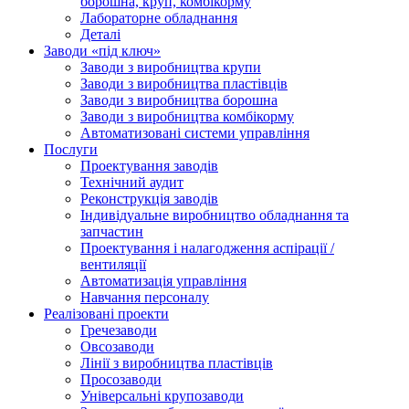
борошна, круп, комбікорму
Лабораторне обладнання
Деталі
Заводи «під ключ»
Заводи з виробництва крупи
Заводи з виробництва пластівців
Заводи з виробництва борошна
Заводи з виробництва комбікорму
Автоматизовані системи управління
Послуги
Проектування заводів
Технічний аудит
Реконструкція заводів
Індивідуальне виробництво обладнання та
запчастин
Проектування і налагодження аспірації /
вентиляції
Автоматизація управління
Навчання персоналу
Реалізовані проекти
Гречезаводи
Овсозаводи
Лінії з виробництва пластівців
Просозаводи
Універсальні крупозаводи