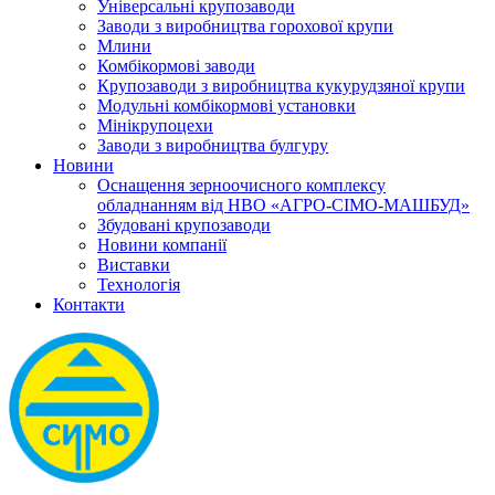
Універсальні крупозаводи
Заводи з виробництва горохової крупи
Млини
Комбікормові заводи
Крупозаводи з виробництва кукурудзяної крупи
Модульні комбікормові установки
Мінікрупоцехи
Заводи з виробництва булгуру
Новини
Оснащення зерноочисного комплексу
обладнанням від НВО «АГРО-СІМО-МАШБУД»
Збудовані крупозаводи
Новини компанії
Виставки
Технологія
Контакти