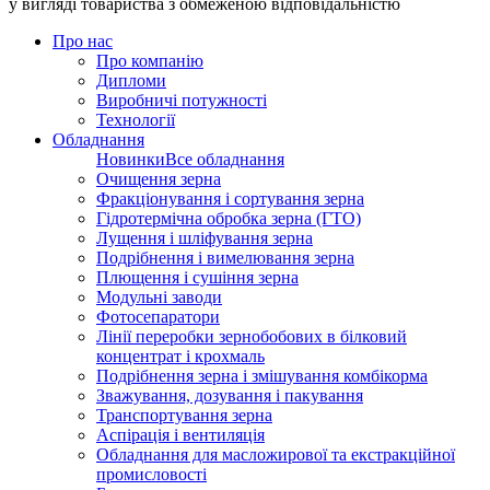
у вигляді товариства з обмеженою відповідальністю
Про нас
Про компанію
Дипломи
Виробничі потужності
Технології
Обладнання
Новинки
Все обладнання
Очищення зерна
Фракціонування і сортування зерна
Гідротермічна обробка зерна (ГТО)
Лущення і шліфування зерна
Подрібнення і вимелювання зерна
Плющення і сушіння зерна
Модульні заводи
Фотосепаратори
Лінії переробки зернобобових в білковий
концентрат і крохмаль
Подрібнення зерна і змішування комбікорма
Зважування, дозування і пакування
Транспортування зерна
Аспірація і вентиляція
Обладнання для масложирової та екстракційної
промисловості