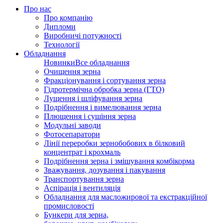
Про нас
Про компанію
Дипломи
Виробничі потужності
Технології
Обладнання
Новинки
Все обладнання
Очищення зерна
Фракціонування і сортування зерна
Гідротермічна обробка зерна (ГТО)
Лущення і шліфування зерна
Подрібнення і вимелювання зерна
Плющення і сушіння зерна
Модульні заводи
Фотосепаратори
Лінії переробки зернобобових в білковий
концентрат і крохмаль
Подрібнення зерна і змішування комбікорма
Зважування, дозування і пакування
Транспортування зерна
Аспірація і вентиляція
Обладнання для масложирової та екстракційної
промисловості
Бункери для зерна,