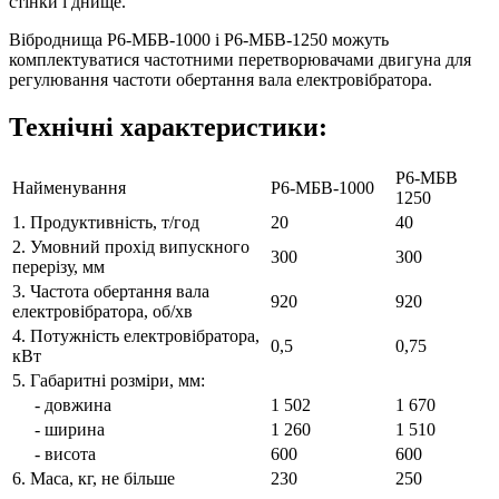
стінки і днище.
Віброднища Р6-МБВ-1000 і Р6-МБВ-1250 можуть
комплектуватися частотними перетворювачами двигуна для
регулювання частоти обертання вала електровібратора.
Технічні характеристики:
Р6-МБВ
Найменування
Р6-МБВ-1000
1250
1. Продуктивність, т/год
20
40
2. Умовний прохід випускного
300
300
перерізу, мм
3. Частота обертання вала
920
920
електровібратора, об/хв
4. Потужність електровібратора,
0,5
0,75
кВт
5. Габаритні розміри, мм:
- довжина
1 502
1 670
- ширина
1 260
1 510
- висота
600
600
6. Маса, кг, не більше
230
250