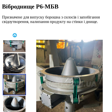
Віброднище Р6-МБВ
Призначене для випуску борошна з силосів і запобігання
свідоутворення, налипання продукту на стінки і днище.