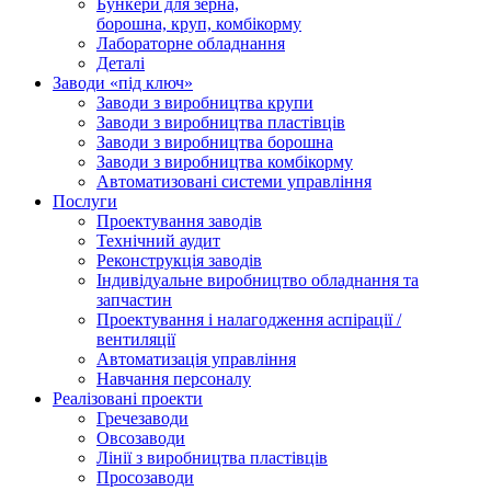
Бункери для зерна,
борошна, круп, комбікорму
Лабораторне обладнання
Деталі
Заводи «під ключ»
Заводи з виробництва крупи
Заводи з виробництва пластівців
Заводи з виробництва борошна
Заводи з виробництва комбікорму
Автоматизовані системи управління
Послуги
Проектування заводів
Технічний аудит
Реконструкція заводів
Індивідуальне виробництво обладнання та
запчастин
Проектування і налагодження аспірації /
вентиляції
Автоматизація управління
Навчання персоналу
Реалізовані проекти
Гречезаводи
Овсозаводи
Лінії з виробництва пластівців
Просозаводи