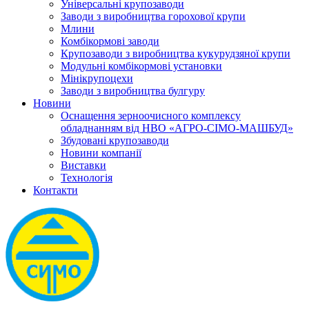
Універсальні крупозаводи
Заводи з виробництва горохової крупи
Млини
Комбікормові заводи
Крупозаводи з виробництва кукурудзяної крупи
Модульні комбікормові установки
Мінікрупоцехи
Заводи з виробництва булгуру
Новини
Оснащення зерноочисного комплексу
обладнанням від НВО «АГРО-СІМО-МАШБУД»
Збудовані крупозаводи
Новини компанії
Виставки
Технологія
Контакти