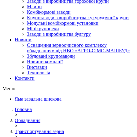
Заводи з виробництва горохової крупи
Млини
Комбікормові заводи
Крупозаводи з виробництва кукурудзяної крупи
Модульні комбікормові установки
Мінікрупоцехи
Заводи з виробництва булгуру
Новини
Оснащення зерноочисного комплексу
обладнанням від НВО «АГРО-СІМО-МАШБУД»
Збудовані крупозаводи
Новини компанії
Виставки
Технологія
Контакти
Меню
Яма завальна шнекова
Головна
>
Обладнання
>
Транспортування зерна
>