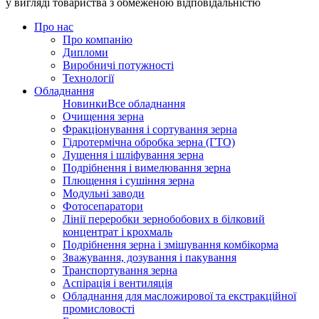
у вигляді товариства з обмеженою відповідальністю
Про нас
Про компанію
Дипломи
Виробничі потужності
Технології
Обладнання
Новинки
Все обладнання
Очищення зерна
Фракціонування і сортування зерна
Гідротермічна обробка зерна (ГТО)
Лущення і шліфування зерна
Подрібнення і вимелювання зерна
Плющення і сушіння зерна
Модульні заводи
Фотосепаратори
Лінії переробки зернобобових в білковий
концентрат і крохмаль
Подрібнення зерна і змішування комбікорма
Зважування, дозування і пакування
Транспортування зерна
Аспірація і вентиляція
Обладнання для масложирової та екстракційної
промисловості