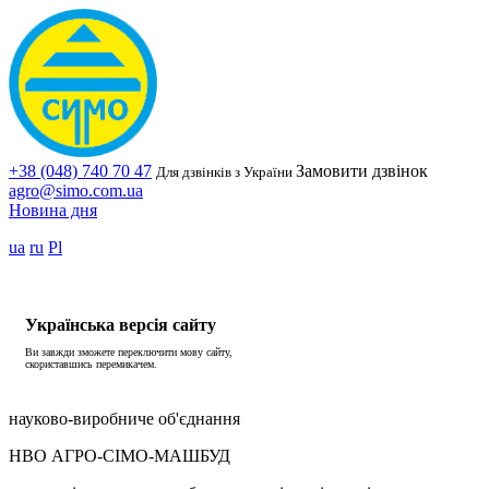
+38 (048) 740 70 47
Замовити дзвінок
Для дзвінків з України
agro@simo.com.ua
Новина дня
ua
ru
Pl
Українська версія сайту
Ви завжди зможете переключити мову сайту,
скориставшись перемикачем.
науково-виробниче об'єднання
НВО АГРО-СІМО-МАШБУД