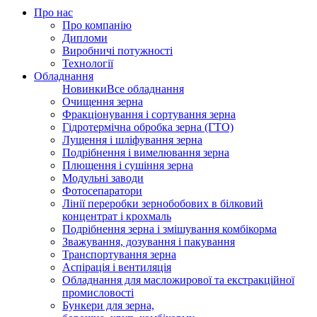
Про нас
Про компанію
Дипломи
Виробничі потужності
Технології
Обладнання
Новинки
Все обладнання
Очищення зерна
Фракціонування і сортування зерна
Гідротермічна обробка зерна (ГТО)
Лущення і шліфування зерна
Подрібнення і вимелювання зерна
Плющення і сушіння зерна
Модульні заводи
Фотосепаратори
Лінії переробки зернобобових в білковий
концентрат і крохмаль
Подрібнення зерна і змішування комбікорма
Зважування, дозування і пакування
Транспортування зерна
Аспірація і вентиляція
Обладнання для масложирової та екстракційної
промисловості
Бункери для зерна,