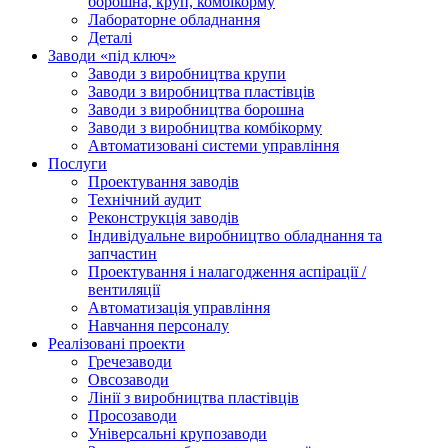
борошна, круп, комбікорму
Лабораторне обладнання
Деталі
Заводи «під ключ»
Заводи з виробництва крупи
Заводи з виробництва пластівців
Заводи з виробництва борошна
Заводи з виробництва комбікорму
Автоматизовані системи управління
Послуги
Проектування заводів
Технічний аудит
Реконструкція заводів
Індивідуальне виробництво обладнання та
запчастин
Проектування і налагодження аспірації /
вентиляції
Автоматизація управління
Навчання персоналу
Реалізовані проекти
Гречезаводи
Овсозаводи
Лінії з виробництва пластівців
Просозаводи
Універсальні крупозаводи