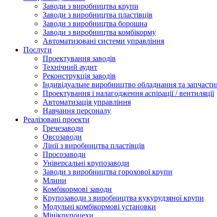
Заводи з виробництва крупи
Заводи з виробництва пластівців
Заводи з виробництва борошна
Заводи з виробництва комбікорму
Автоматизовані системи управління
Послуги
Проектування заводів
Технічний аудит
Реконструкція заводів
Індивідуальне виробництво обладнання та запчасти
Проектування і налагодження аспірації / вентиляції
Автоматизація управління
Навчання персоналу
Реалізовані проекти
Гречезаводи
Овсозаводи
Лінії з виробництва пластівців
Просозаводи
Універсальні крупозаводи
Заводи з виробництва горохової крупи
Млини
Комбікормові заводи
Крупозаводи з виробництва кукурудзяної крупи
Модульні комбікормові установки
Мінікрупоцехи