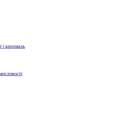
т і крохмаль
мисловості