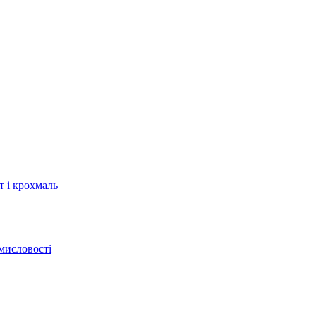
т і крохмаль
мисловості