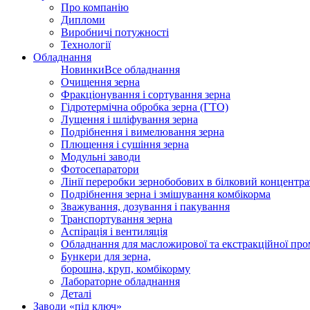
Про компанію
Дипломи
Виробничі потужності
Технології
Обладнання
Новинки
Все обладнання
Очищення зерна
Фракціонування і сортування зерна
Гідротермічна обробка зерна (ГТО)
Лущення і шліфування зерна
Подрібнення і вимелювання зерна
Плющення і сушіння зерна
Модульні заводи
Фотосепаратори
Лінії переробки зернобобових в білковий концентра
Подрібнення зерна і змішування комбікорма
Зважування, дозування і пакування
Транспортування зерна
Аспірація і вентиляція
Обладнання для масложирової та екстракційної про
Бункери для зерна,
борошна, круп, комбікорму
Лабораторне обладнання
Деталі
Заводи «під ключ»