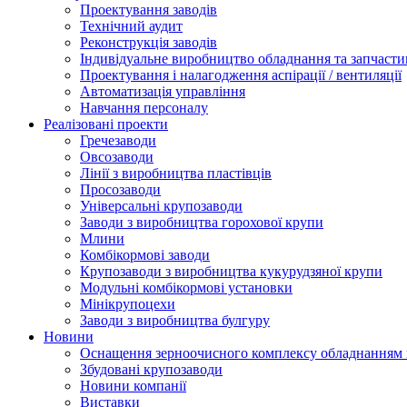
Проектування заводів
Технічний аудит
Реконструкція заводів
Індивідуальне виробництво обладнання та запчасти
Проектування і налагодження аспірації / вентиляції
Автоматизація управління
Навчання персоналу
Реалізовані проекти
Гречезаводи
Овсозаводи
Лінії з виробництва пластівців
Просозаводи
Універсальні крупозаводи
Заводи з виробництва горохової крупи
Млини
Комбікормові заводи
Крупозаводи з виробництва кукурудзяної крупи
Модульні комбікормові установки
Мінікрупоцехи
Заводи з виробництва булгуру
Новини
Оснащення зерноочисного комплексу обладнанн
Збудовані крупозаводи
Новини компанії
Виставки