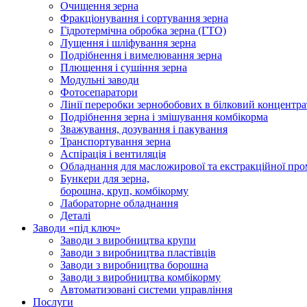
Очищення зерна
Фракціонування і сортування зерна
Гідротермічна обробка зерна (ГТО)
Лущення і шліфування зерна
Подрібнення і вимелювання зерна
Плющення і сушіння зерна
Модульні заводи
Фотосепаратори
Лінії переробки зернобобових в білковий концентра
Подрібнення зерна і змішування комбікорма
Зважування, дозування і пакування
Транспортування зерна
Аспірація і вентиляція
Обладнання для масложирової та екстракційної про
Бункери для зерна,
борошна, круп, комбікорму
Лабораторне обладнання
Деталі
Заводи «під ключ»
Заводи з виробництва крупи
Заводи з виробництва пластівців
Заводи з виробництва борошна
Заводи з виробництва комбікорму
Автоматизовані системи управління
Послуги