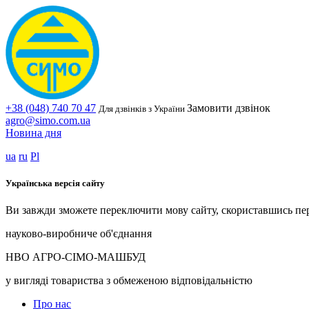
+38 (048) 740 70 47
Замовити дзвінок
Для дзвінків з України
agro@simo.com.ua
Новина дня
ua
ru
Pl
Українська версія сайту
Ви завжди зможете переключити мову сайту, скориставшись пе
науково-виробниче об'єднання
НВО АГРО-СІМО-МАШБУД
у вигляді товариства з обмеженою відповідальністю
Про нас