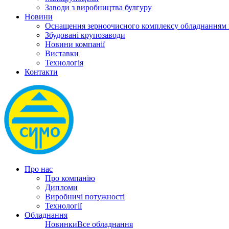
Заводи з виробництва булгуру
Новини
Оснащення зерноочисного комплексу обладнанн
Збудовані крупозаводи
Новини компанії
Виставки
Технологія
Контакти
Про нас
Про компанію
Дипломи
Виробничі потужності
Технології
Обладнання
Новинки
Все обладнання