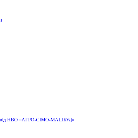
н
ям від НВО «АГРО-СІМО-МАШБУД»